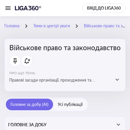
ВХІД ДО LIGA360
Головна
Теми в центрі уваги
Військове право та законодавство
Військове право та законодавство
ПРО ЩО ТЕМА:
Правові засади організації, проходження та
регулювання військової служби. Юридичний супровід
мобілізації, служби та захисту прав
військовослужбовців у воєнний час
Головне за добу (AI)
Усі публікації
ГОЛОВНЕ ЗА ДОБУ