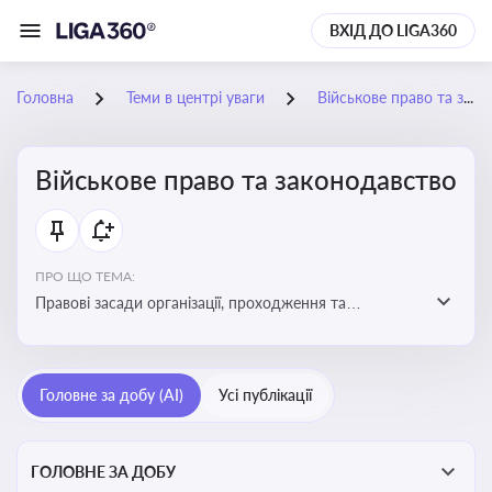
ВХІД ДО LIGA360
Головна
Теми в центрі уваги
Військове право та законодавство
Військове право та законодавство
ПРО ЩО ТЕМА:
Правові засади організації, проходження та
регулювання військової служби. Юридичний супровід
мобілізації, служби та захисту прав
військовослужбовців у воєнний час
Головне за добу (AI)
Усі публікації
ГОЛОВНЕ ЗА ДОБУ