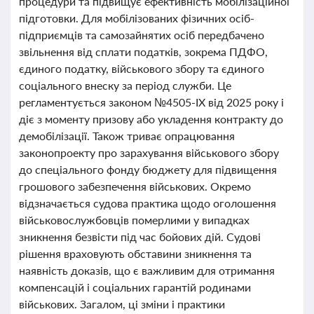
процедури та підвищує ефективність мобілізаційної
підготовки. Для мобілізованих фізичних осіб-
підприємців та самозайнятих осіб передбачено
звільнення від сплати податків, зокрема ПДФО,
єдиного податку, військового збору та єдиного
соціального внеску за період служби. Це
регламентується законом №4505-ІХ від 2025 року і
діє з моменту призову або укладення контракту до
демобілізації. Також триває опрацювання
законопроекту про зарахування військового збору
до спеціального фонду бюджету для підвищення
грошового забезпечення військових. Окремо
відзначається судова практика щодо оголошення
військовослужбовців померлими у випадках
зникнення безвісти під час бойових дій. Судові
рішення враховують обставини зникнення та
наявність доказів, що є важливим для отримання
компенсацій і соціальних гарантій родинами
військових. Загалом, ці зміни і практики