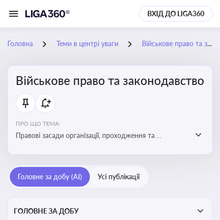
ВХІД ДО LIGA360
Головна
Теми в центрі уваги
Військове право та законодавство
Військове право та законодавство
ПРО ЩО ТЕМА:
Правові засади організації, проходження та
регулювання військової служби. Юридичний супровід
мобілізації, служби та захисту прав
військовослужбовців у воєнний час
Головне за добу (AI)
Усі публікації
ГОЛОВНЕ ЗА ДОБУ