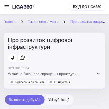
ВХІД ДО LIGA360
Головна
Теми в центрі уваги
Про розвиток цифрової інфраструктури
Про розвиток цифрової
інфраструктури
ПРО ЩО ТЕМА:
Ухвалено Закон про спрощення процедури
відведення земельних ділянок для розвитку цифрової
Будівельна діяльність
IT-індустрія
інфраструктури
Головне за добу (AI)
Усі публікації