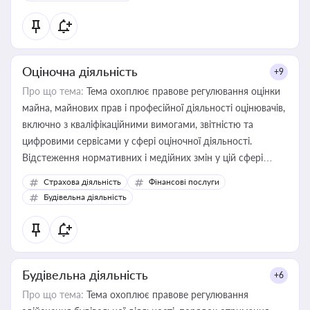
Оціночна діяльність
+9
Про що тема:
Тема охоплює правове регулювання оцінки
майна, майнових прав і професійної діяльності оцінювачів,
включно з кваліфікаційними вимогами, звітністю та
цифровими сервісами у сфері оціночної діяльності.
Відстеження нормативних і медійних змін у цій сфері
корисне для власника бізнесу, керівника, юриста або
Страхова діяльність
Фінансові послуги
бухгалтера під час оподаткування, приватизації, оренди
Будівельна діяльність
державного майна, корпоративних угод і перевірки
статусу суб'єктів оціночної діяльності
Будівельна діяльність
+6
Про що тема:
Тема охоплює правове регулювання