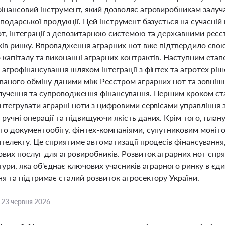
інансовий інструмент, який дозволяє агровиробникам залуча
подарської продукції. Цей інструмент базується на сучасні
т, інтеграції з депозитарною системою та державними реєст
иків ринку. Впровадження аграрних нот вже підтвердило свою
 капіталу та виконанні аграрних контрактів. Наступним ета
агрофінансування шляхом інтеграції з фінтех та агротех рі
ваного обміну даними між Реєстром аграрних нот та зовніш
лучення та супроводження фінансування. Першим кроком ста
інтегрувати аграрні ноти з цифровими сервісами управління
ручні операції та підвищуючи якість даних. Крім того, пла
го документообігу, фінтех-компаніями, супутниковим моніто
телекту. Це сприятиме автоматизації процесів фінансування
ових послуг для агровиробників. Розвиток аграрних нот спр
тури, яка об'єднає ключових учасників аграрного ринку в є
я та підтримає сталий розвиток агросектору України.
,
23 червня 2026