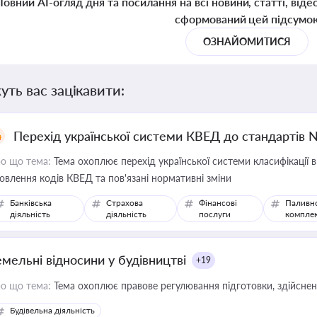
Повний AI-огляд дня та посилання на всі новини, статті, віде
сформований цей підсумо
ОЗНАЙОМИТИСЯ
уть вас зацікавити:
Перехід української системи КВЕД до стандартів 
о що тема:
Тема охоплює перехід української системи класифікації в
овлення кодів КВЕД та пов'язані нормативні зміни
Банківська
Страхова
Фінансові
Паливн
діяльність
діяльність
послуги
компле
емельні відносини у будівництві
+19
о що тема:
Тема охоплює правове регулювання підготовки, здійсненн
Будівельна діяльність