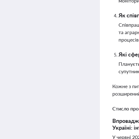
монітори
Як спів
Співпрац
та аграр
процесів
Які сфе
Плануєть
супутник
Кожне з пи
розширений
Стисло про
Впровадже
Україні: і
У червні 2