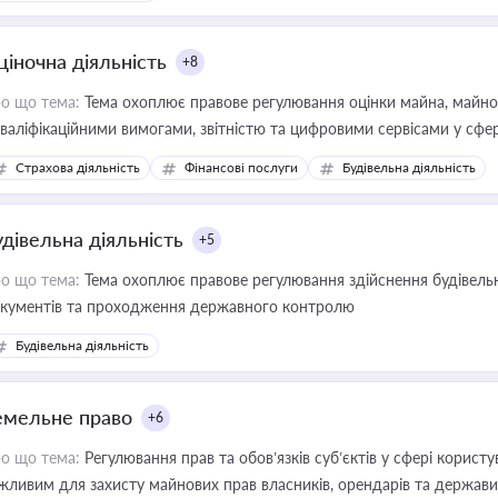
ціночна діяльність
+8
о що тема:
Тема охоплює правове регулювання оцінки майна, майнови
кваліфікаційними вимогами, звітністю та цифровими сервісами у сфер
дійних змін у цій сфері корисне для власника бізнесу, керівника, юр
Страхова діяльність
Фінансові послуги
Будівельна діяльність
иватизації, оренди державного майна, корпоративних угод і перевірки
удівельна діяльність
+5
о що тема:
Тема охоплює правове регулювання здійснення будівельн
кументів та проходження державного контролю
Будівельна діяльність
емельне право
+6
о що тема:
Регулювання прав та обов’язків суб’єктів у сфері корист
жливим для захисту майнових прав власників, орендарів та держави