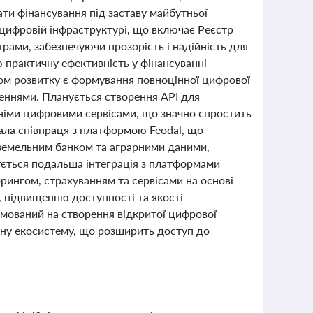
ти фінансування під заставу майбутньої
й цифровій інфраструктурі, що включає Реєстр
рами, забезпечуючи прозорість і надійність для
 практичну ефективність у фінансуванні
пом розвитку є формування повноцінної цифрової
шеннями. Планується створення API для
німи цифровими сервісами, що значно спростить
ла співпраця з платформою Feodal, що
 земельним банком та аграрними даними,
нується подальша інтеграція з платформами
рингом, страхуванням та сервісами на основі
, підвищенню доступності та якості
ямований на створення відкритої цифрової
дину екосистему, що розширить доступ до