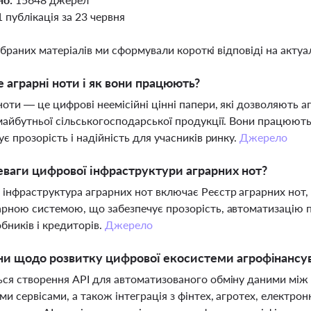
1 публікація за 23 червня
ібраних матеріалів ми сформували короткі відповіді на актуал
 аграрні ноти і як вони працюють?
ноти — це цифрові неемісійні цінні папери, які дозволяють 
майбутньої сільськогосподарської продукції. Вони працюють
ує прозорість і надійність для учасників ринку.
Джерело
еваги цифрової інфраструктури аграрних нот?
інфраструктура аграрних нот включає Реєстр аграрних нот, 
рною системою, що забезпечує прозорість, автоматизацію п
бників і кредиторів.
Джерело
ни щодо розвитку цифрової екосистеми агрофінансу
ся створення API для автоматизованого обміну даними між 
и сервісами, а також інтеграція з фінтех, агротех, електр