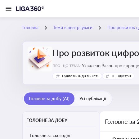
Головна
Теми в центрі уваги
Про розвиток ц
Про розвиток цифро
Ухвалено Закон про спроще
ПРО ЩО ТЕМА:
Будівельна діяльність
IT-індустрія
Головне за добу (AI)
Усі публікації
ГОЛОВНЕ ЗА ДОБУ
Головне за 
Головне за сьогодні
Опрацьова