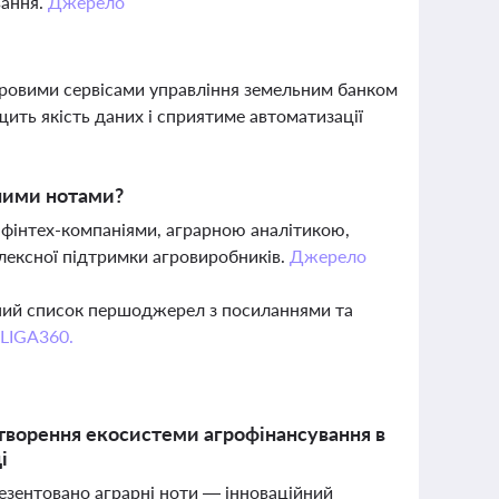
вання.
Джерело
ифровими сервісами управління земельним банком
ить якість даних і сприятиме автоматизації
рними нотами?
 фінтех-компаніями, аграрною аналітикою,
лексної підтримки агровиробників.
Джерело
вний список першоджерел з посиланнями та
 LIGA360.
творення екосистеми агрофінансування в
і
резентовано аграрні ноти — інноваційний