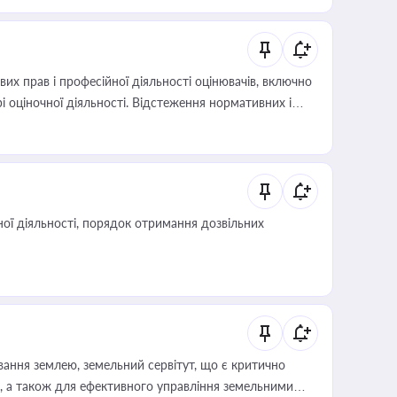
х прав і професійної діяльності оцінювачів, включно
і оціночної діяльності. Відстеження нормативних і
иста або бухгалтера під час оподаткування,
 статусу суб'єктів оціночної діяльності
ої діяльності, порядок отримання дозвільних
ування землею, земельний сервітут, що є критично
, а також для ефективного управління земельними