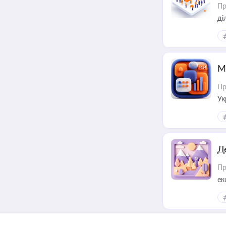
Пр
М
Пр
Ук
ін
Д
Пр
ек