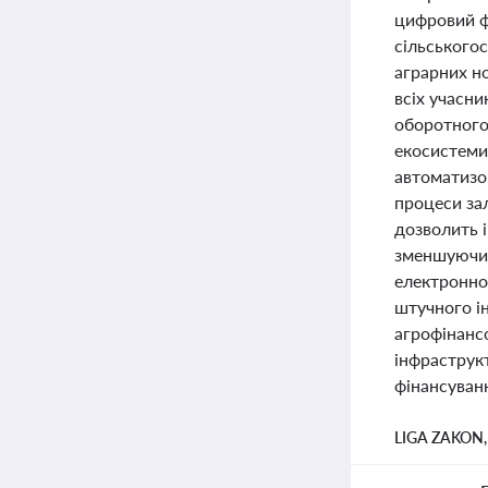
цифровий ф
сільськогос
аграрних но
всіх учасн
оборотного
екосистеми 
автоматизо
процеси за
дозволить 
зменшуючи 
електронно
штучного ін
агрофінанс
інфраструк
фінансуванн
LIGA ZAKON