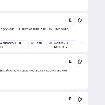
оформлення, анулювання ліцензій і дозволів,
о-енергетичний
Торгівля
Будівельна
+2
кс
діяльність
их зборів, які сплачуються за користування