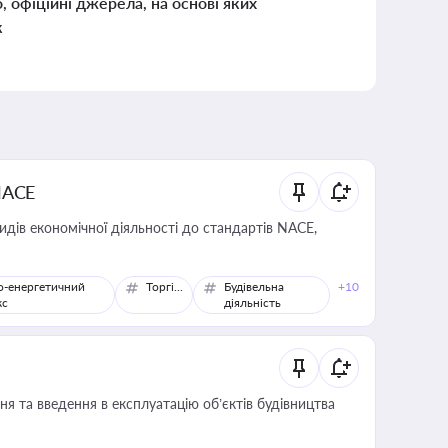
о, офіційні джерела, на основі яких
к
NACE
идів економічної діяльності до стандартів NACE,
о-енергетичний
Торгівля
Будівельна
+10
кс
діяльність
я та введення в експлуатацію об’єктів будівництва