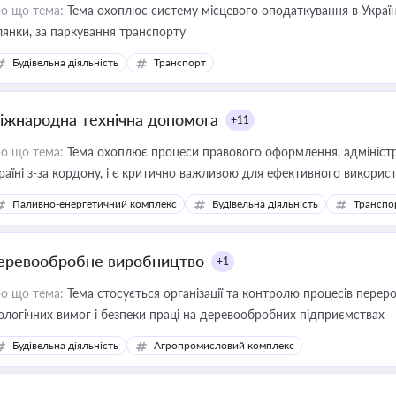
о що тема:
Тема охоплює систему місцевого оподаткування в Україні
ділянки, за паркування транспорту
Будівельна діяльність
Транспорт
іжнародна технічна допомога
+11
о що тема:
Тема охоплює процеси правового оформлення, адміністр
раїні з-за кордону, і є критично важливою для ефективного використ
фраструктурних проєктів
Паливно-енергетичний комплекс
Будівельна діяльність
Транспо
еревообробне виробництво
+1
о що тема:
Тема стосується організації та контролю процесів перер
ологічних вимог і безпеки праці на деревообробних підприємствах
Будівельна діяльність
Агропромисловий комплекс