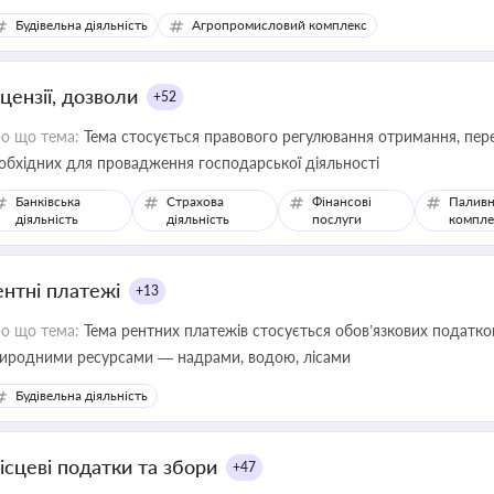
сурсами
Будівельна діяльність
Агропромисловий комплекс
цензії, дозволи
+52
о що тема:
Тема стосується правового регулювання отримання, пере
обхідних для провадження господарської діяльності
Банківська
Страхова
Фінансові
Паливн
діяльність
діяльність
послуги
компле
ентні платежі
+13
о що тема:
Тема рентних платежів стосується обов’язкових податков
иродними ресурсами — надрами, водою, лісами
Будівельна діяльність
ісцеві податки та збори
+47