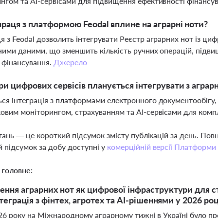
нгом та AI-сервісами для підвищення ефективності фінансу
праця з платформою Feodal вплине на аграрні ноти?
я з Feodal дозволить інтегрувати Реєстр аграрних нот із ц
ними даними, що зменшить кількість ручних операцій, підвищ
 фінансування.
Джерело
ри цифрових сервісів планується інтегрувати з агра
ся інтеграція з платформами електронного документообігу,
овим моніторингом, страхуванням та AI-сервісами для комп
тань — це короткий підсумок змісту публікацій за день. По
 підсумок за добу доступні у
комерційній версії Платформи
 головне:
ння аграрних нот як цифрової інфраструктури для с
нтеграція з фінтех, агротех та AI-рішеннями у 2026 роц
026 року на Міжнародному аграрному тижні в Україні було п