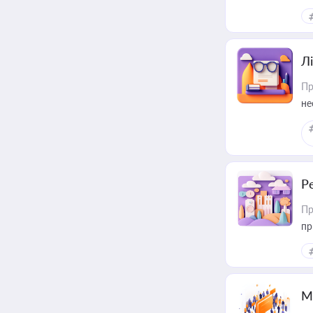
ре
Лі
Пр
не
Р
Пр
пр
М