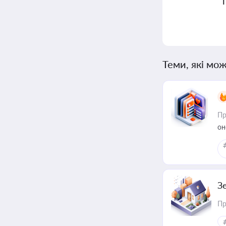
Теми, які мож
Пр
он
З
Пр