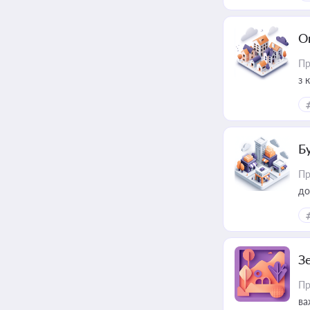
О
Пр
з 
ме
пр
Б
Пр
до
З
Пр
ва