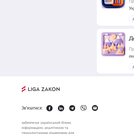
Пр
Ук
ін
Д
Пр
ек
Зв'язатися:
забезпечує український бізнес
інформацією, аналітикою та
технологічними рішеннями для