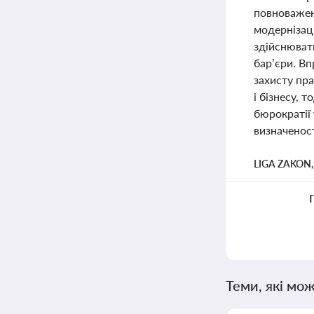
повноважен
модернізаці
здійснюват
бар’єри. В
захисту пр
і бізнесу, 
бюрократії 
визначеност
LIGA ZAKON
Теми, які мож