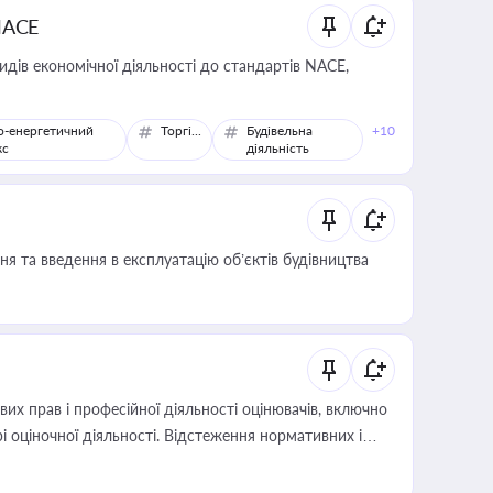
NACE
идів економічної діяльності до стандартів NACE,
о-енергетичний
Торгівля
Будівельна
+10
кс
діяльність
я та введення в експлуатацію об’єктів будівництва
х прав і професійної діяльності оцінювачів, включно
і оціночної діяльності. Відстеження нормативних і
иста або бухгалтера під час оподаткування,
 статусу суб'єктів оціночної діяльності