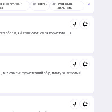
о-енергетичний
Торгівля
Будівельна
+2
кс
діяльність
их зборів, які сплачуються за користування
, включаючи туристичний збір, плату за земельні