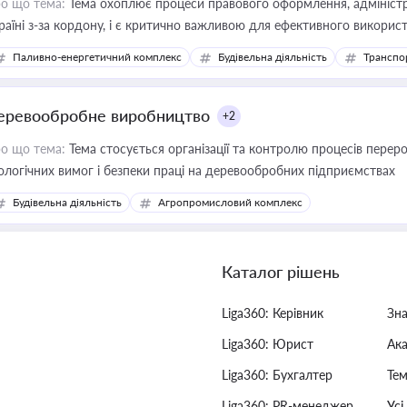
о що тема:
Тема охоплює процеси правового оформлення, адміністр
раїні з-за кордону, і є критично важливою для ефективного використ
фраструктурних проєктів
Паливно-енергетичний комплекс
Будівельна діяльність
Транспо
еревообробне виробництво
+2
о що тема:
Тема стосується організації та контролю процесів перер
ологічних вимог і безпеки праці на деревообробних підприємствах
Будівельна діяльність
Агропромисловий комплекс
Каталог рішень
Liga360: Керівник
Зн
Liga360: Юрист
Ак
Liga360: Бухгалтер
Тем
Liga360: PR-менеджер
Усі