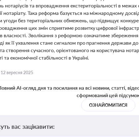
ь нотаріусів та впровадження екстериторіальності в межах о
ї нотаріату. Така реформа базується на міжнародному досві
и угоди без територіальних обмежень, що підвищує конкурен
провадження цих змін сприятиме розвитку цифрової інфрастр
ав власності. Зволікання з реформою означатиме збереженн
тоді як її ухвалення стане сигналом про прагнення держави д
та створення сучасного, орієнтованого на користувача нотар
і та економічної стабільності в Україні.
,
12 вересня 2025
Повний AI-огляд дня та посилання на всі новини, статті, віде
сформований цей підсумо
ОЗНАЙОМИТИСЯ
уть вас зацікавити: