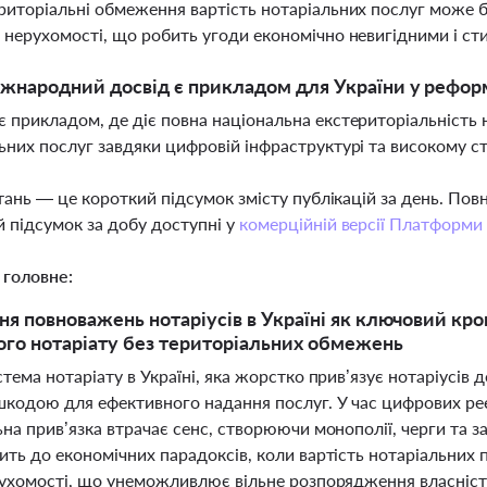
риторіальні обмеження вартість нотаріальних послуг може 
 нерухомості, що робить угоди економічно невигідними і с
жнародний досвід є прикладом для України у реформ
 прикладом, де діє повна національна екстериторіальність н
ьних послуг завдяки цифровій інфраструктурі та високому ст
тань — це короткий підсумок змісту публікацій за день. По
 підсумок за добу доступні у
комерційній версії Платформи
 головне:
я повноважень нотаріусів в Україні як ключовий кро
го нотаріату без територіальних обмежень
тема нотаріату в Україні, яка жорстко прив’язує нотаріусів
шкодою для ефективного надання послуг. У час цифрових реє
на прив’язка втрачає сенс, створюючи монополії, черги та з
ть до економічних парадоксів, коли вартість нотаріальних п
рухомості, що унеможливлює вільне розпорядження власніст