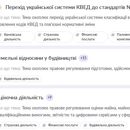
Перехід української системи КВЕД до стандартів 
о що тема:
Тема охоплює перехід української системи класифікації в
овлення кодів КВЕД та пов'язані нормативні зміни
Банківська
Страхова
Фінансові
Паливн
діяльність
діяльність
послуги
компле
емельні відносини у будівництві
+15
о що тема:
Тема охоплює правове регулювання підготовки, здійсненн
Будівельна діяльність
ціночна діяльність
+9
о що тема:
Тема охоплює правове регулювання оцінки майна, майнови
кваліфікаційними вимогами, звітністю та цифровими сервісами у сфер
дійних змін у цій сфері корисне для власника бізнесу, керівника, юр
Страхова діяльність
Фінансові послуги
Будівельна діяльність
иватизації, оренди державного майна, корпоративних угод і перевірки