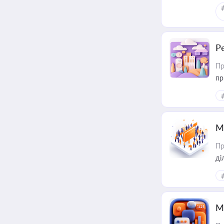
Р
Пр
пр
М
Пр
М