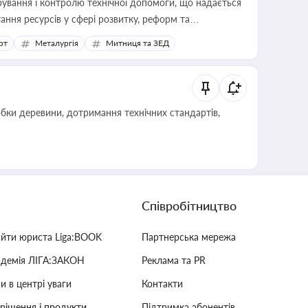
ування і контролю технічної допомоги, що надається
ання ресурсів у сфері розвитку, реформ та
рт
Металургія
Митниця та ЗЕД
обки деревини, дотримання технічних стандартів,
Співробітництво
айти юриста Liga:BOOK
Партнерська мережа
адемія ЛІГА:ЗАКОН
Реклама та PR
и в центрі уваги
Контакти
 рішення і продукти
Підтримка абонентів