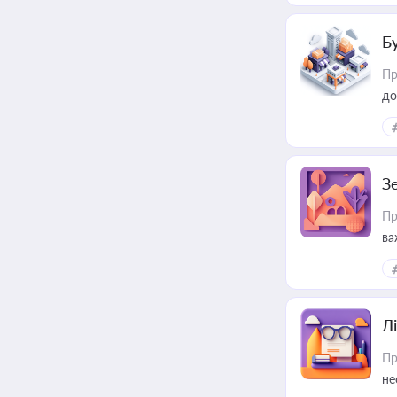
Б
Пр
до
З
Пр
ва
ре
Лі
Пр
не