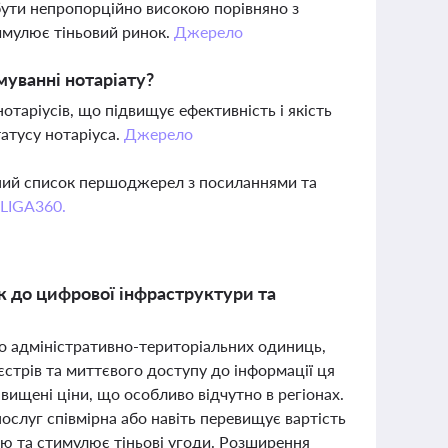
бути непропорційно високою порівняно з
тимулює тіньовий ринок.
Джерело
уванні нотаріату?
отаріусів, що підвищує ефективність і якість
атусу нотаріуса.
Джерело
вний список першоджерел з посиланнями та
 LIGA360.
к до цифрової інфраструктури та
 до адміністративно-територіальних одиниць,
стрів та миттєвого доступу до інформації ця
авищені ціни, що особливо відчутно в регіонах.
ослуг співмірна або навіть перевищує вартість
ю та стимулює тіньові угоди. Розширення