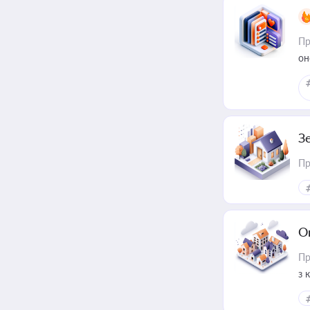
Пр
он
З
Пр
О
Пр
з 
ме
пр