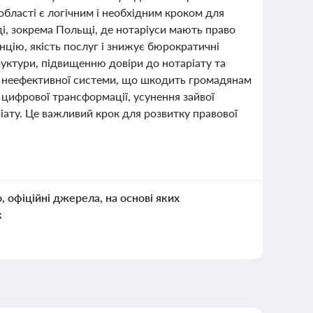
бласті є логічним і необхідним кроком для
ді, зокрема Польщі, де нотаріуси мають право
цію, якість послуг і знижує бюрократичні
уктури, підвищенню довіри до нотаріату та
я неефективної системи, що шкодить громадянам
о цифрової трансформації, усунення зайвої
іату. Це важливий крок для розвитку правової
о, офіційні джерела, на основі яких
к