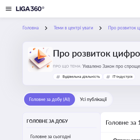
Головна
Теми в центрі уваги
Про розвиток ц
Про розвиток цифро
Ухвалено Закон про спроще
ПРО ЩО ТЕМА:
Будівельна діяльність
IT-індустрія
Головне за добу (AI)
Усі публікації
ГОЛОВНЕ ЗА ДОБУ
Головне за 
Головне за сьогодні
Опрацьова