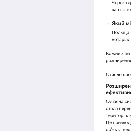
Через те
вартістю
Який мі
Польща є
нотаріал
Кожне з пи
розширений
Стисло про
Розширенн
ефективно
Сучасна сис
стала пере
територіаль
Це призводи
об’єкта не