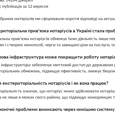
1 публікація за 12 вересня
ібраних матеріалів ми сформували короткі відповіді на актуал
риторіальна прив’язка нотаріусів в Україні стала пр
альна прив’язка нотаріусів обмежує їхню діяльність лише п
им і створює монополії, черги та завищені ціни на послуги, о
ова інфраструктура може покращити роботу нотарі
інфраструктура забезпечує миттєвий доступ до державних 
торіальних обмежень, підвищує ефективність, знижує бюрок
 екстериторіальність нотаріусів і як вона працює?
оріальність означає, що нотаріус може здійснювати нотаріал
 а не лише в межах свого району, що підвищує конкуренцію т
номічні проблеми виникають через нинішню систему