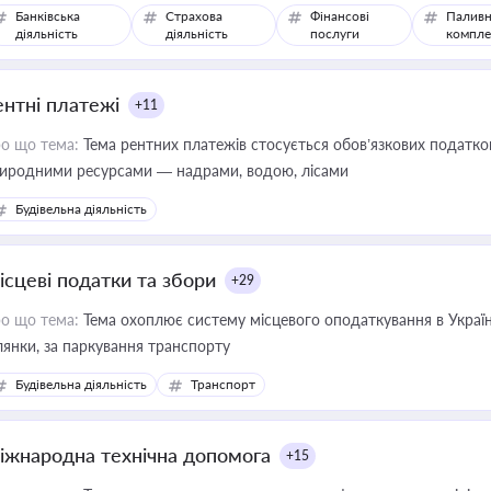
Банківська
Страхова
Фінансові
Паливн
діяльність
діяльність
послуги
компле
ентні платежі
+11
о що тема:
Тема рентних платежів стосується обов’язкових податков
иродними ресурсами — надрами, водою, лісами
Будівельна діяльність
ісцеві податки та збори
+29
о що тема:
Тема охоплює систему місцевого оподаткування в Україні
ділянки, за паркування транспорту
Будівельна діяльність
Транспорт
іжнародна технічна допомога
+15