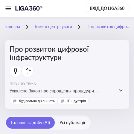
ВХІД ДО LIGA360
Головна
Теми в центрі уваги
Про розвиток цифрової інфраструктури
Про розвиток цифрової
інфраструктури
ПРО ЩО ТЕМА:
Ухвалено Закон про спрощення процедури
відведення земельних ділянок для розвитку цифрової
Будівельна діяльність
IT-індустрія
інфраструктури
Головне за добу (AI)
Усі публікації