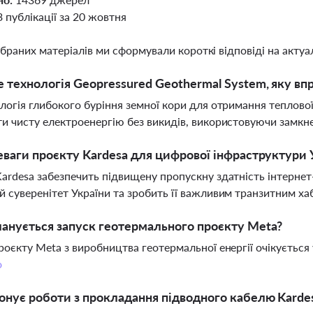
3 публікації за 20 жовтня
ібраних матеріалів ми сформували короткі відповіді на актуал
 технологія Geopressured Geothermal System, яку в
логія глибокого буріння земної кори для отримання теплової е
и чисту електроенергію без викидів, використовуючи замкн
еваги проєкту Kardesa для цифрової інфраструктури 
ardesa забезпечить підвищену пропускну здатність інтернет-
 суверенітет України та зробить її важливим транзитним х
анується запуск геотермального проєкту Meta?
роєкту Meta з виробництва геотермальної енергії очікується у
о
онує роботи з прокладання підводного кабелю Karde