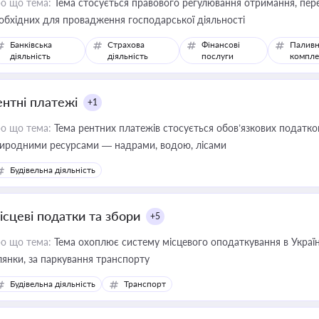
о що тема:
Тема стосується правового регулювання отримання, пере
обхідних для провадження господарської діяльності
Банківська
Страхова
Фінансові
Паливн
діяльність
діяльність
послуги
компле
ентні платежі
+1
о що тема:
Тема рентних платежів стосується обов’язкових податков
иродними ресурсами — надрами, водою, лісами
Будівельна діяльність
ісцеві податки та збори
+5
о що тема:
Тема охоплює систему місцевого оподаткування в Україні
ділянки, за паркування транспорту
Будівельна діяльність
Транспорт