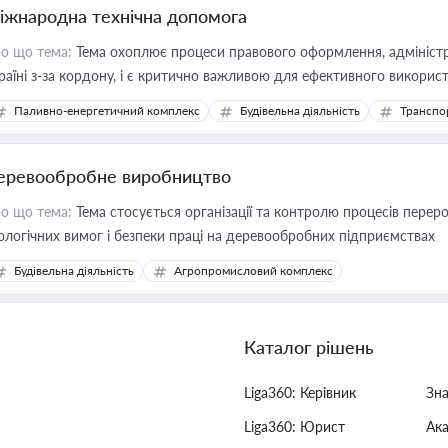
іжнародна технічна допомога
о що тема:
Тема охоплює процеси правового оформлення, адміністр
раїні з-за кордону, і є критично важливою для ефективного використ
фраструктурних проєктів
Паливно-енергетичний комплекс
Будівельна діяльність
Транспо
еревообробне виробництво
о що тема:
Тема стосується організації та контролю процесів перер
ологічних вимог і безпеки праці на деревообробних підприємствах
Будівельна діяльність
Агропромисловий комплекс
Каталог рішень
Liga360: Керівник
Зн
Liga360: Юрист
Ак