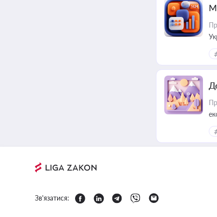
М
Пр
Ук
ін
Д
Пр
ек
Зв'язатися: