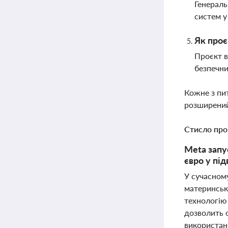
Генераль
систем у
Як проє
Проєкт в
безпечни
Кожне з пи
розширений
Стисло про
Meta запу
євро у пі
У сучасном
материнськ
технологію
дозволить о
використанн