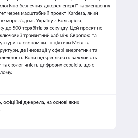
кологічно безпечних джерел енергії та зменшення
тет через масштабний проєкт Kardesa, який
е море з'єднає Україну з Болгарією,
у до 500 терабітів за секунду. Цей проєкт не
на ключовий транзитний хаб між Європою та
уктури та економіки. Ініціативи Meta та
ктури, де інновації у сфері енергетики та
залежності. Вони підкреслюють важливість
у та екологічність цифрових сервісів, що є
ілому.
о, офіційні джерела, на основі яких
к