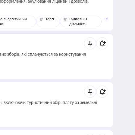
оформлення, анулювання ліцензій і дозволів,
о-енергетичний
Торгівля
Будівельна
+2
кс
діяльність
их зборів, які сплачуються за користування
, включаючи туристичний збір, плату за земельні