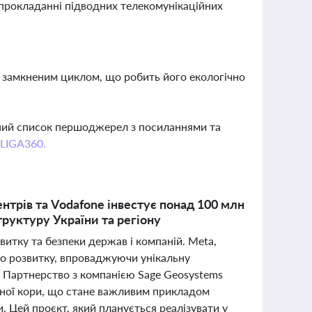
у прокладанні підводних телекомунікаційних
а замкненим циклом, що робить його екологічно
вний список першоджерел з посиланнями та
 LIGA360.
нтрів та Vodafone інвестує понад 100 млн
руктуру України та регіону
итку та безпеки держав і компаній. Meta,
го розвитку, впроваджуючи унікальну
. Партнерство з компанією Sage Geosystems
емної кори, що стане важливим прикладом
. Цей проєкт, який планується реалізувати у