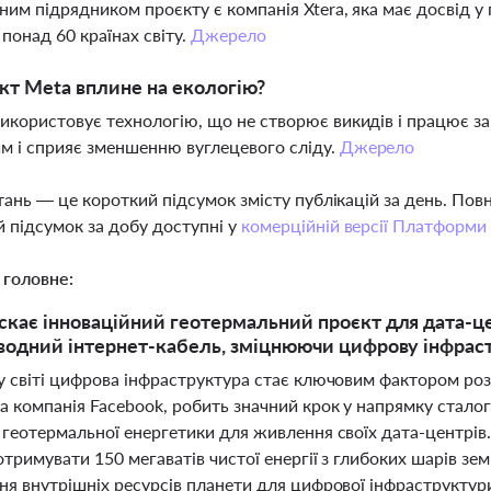
ним підрядником проєкту є компанія Xtera, яка має досвід 
 понад 60 країнах світу.
Джерело
кт Meta вплине на екологію?
икористовує технологію, що не створює викидів і працює з
м і сприяє зменшенню вуглецевого сліду.
Джерело
тань — це короткий підсумок змісту публікацій за день. По
 підсумок за добу доступні у
комерційній версії Платформи
 головне:
скає інноваційний геотермальний проєкт для дата-це
дводний інтернет-кабель, зміцнюючи цифрову інфраст
у світі цифрова інфраструктура стає ключовим фактором розв
а компанія Facebook, робить значний крок у напрямку стало
 геотермальної енергетики для живлення своїх дата-центрів
тримувати 150 мегаватів чистої енергії з глибоких шарів з
я внутрішніх ресурсів планети для цифрової інфраструктури