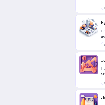
ме
пр
Б
Пр
до
З
Пр
ва
ре
Лі