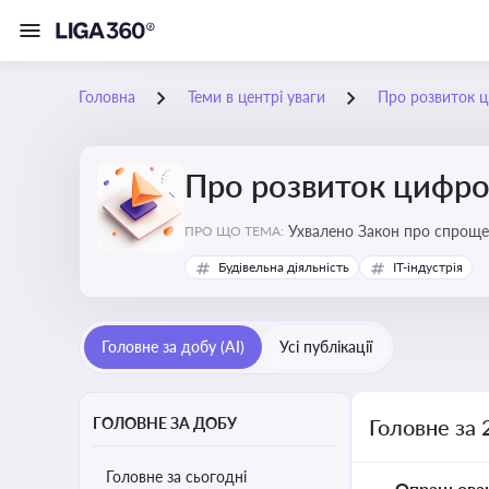
Головна
Теми в центрі уваги
Про розвиток ц
Про розвиток цифро
Ухвалено Закон про спроще
ПРО ЩО ТЕМА:
Будівельна діяльність
IT-індустрія
Головне за добу (AI)
Усі публікації
ГОЛОВНЕ ЗА ДОБУ
Головне за 
Головне за сьогодні
Опрацьова