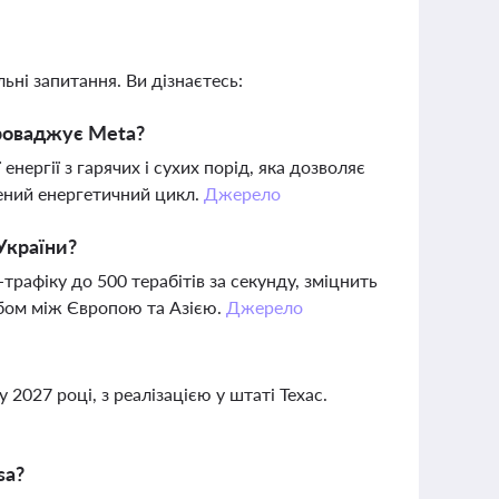
ьні запитання. Ви дізнаєтесь:
проваджує Meta?
нергії з гарячих і сухих порід, яка дозволяє
ений енергетичний цикл.
Джерело
України?
трафіку до 500 терабітів за секунду, зміцнить
абом між Європою та Азією.
Джерело
 2027 році, з реалізацією у штаті Техас.
sa?