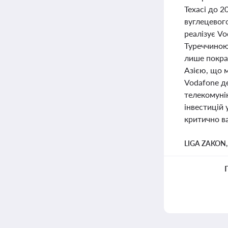
Техасі до 2
вуглецевого
реалізує Vo
Туреччиною 
лише покращ
Азією, що м
Vodafone де
телекомуні
інвестицій 
критично ва
LIGA ZAKON