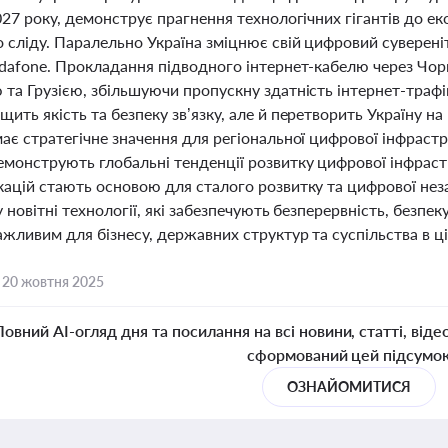
027 року, демонструє прагнення технологічних гігантів до е
 сліду. Паралельно Україна зміцнює свій цифровий суверені
dafone. Прокладання підводного інтернет-кабелю через Чорн
та Грузією, збільшуючи пропускну здатність інтернет-трафік
ить якість та безпеку зв’язку, але й перетворить Україну 
ає стратегічне значення для регіональної цифрової інфрастр
монструють глобальні тенденції розвитку цифрової інфрастру
кацій стають основою для сталого розвитку та цифрової не
у новітні технології, які забезпечують безперервність, безпек
жливим для бізнесу, державних структур та суспільства в ц
,
20 жовтня 2025
Повний AI-огляд дня та посилання на всі новини, статті, віде
сформований цей підсумо
ОЗНАЙОМИТИСЯ