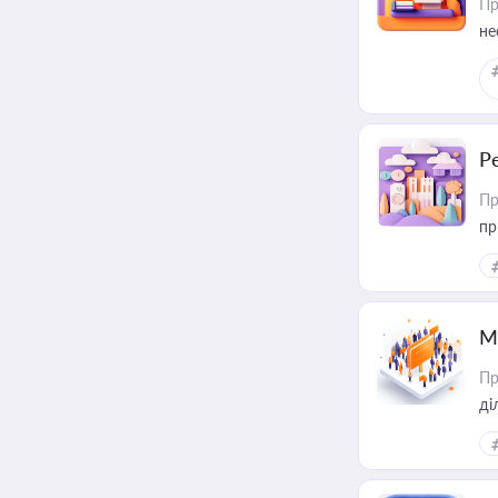
Пр
не
Р
Пр
пр
М
Пр