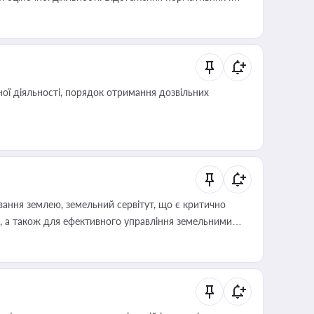
иста або бухгалтера під час оподаткування,
 статусу суб'єктів оціночної діяльності
ої діяльності, порядок отримання дозвільних
ування землею, земельний сервітут, що є критично
, а також для ефективного управління земельними