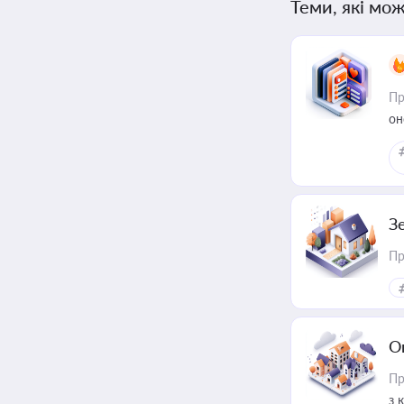
Теми, які мож
Пр
он
З
Пр
О
Пр
з 