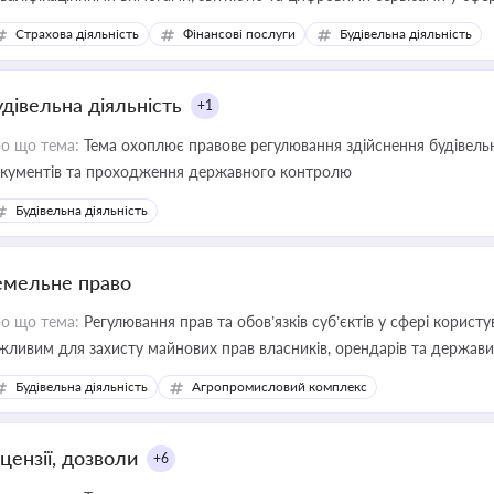
дійних змін у цій сфері корисне для власника бізнесу, керівника, юр
Страхова діяльність
Фінансові послуги
Будівельна діяльність
иватизації, оренди державного майна, корпоративних угод і перевірки
удівельна діяльність
+1
о що тема:
Тема охоплює правове регулювання здійснення будівельн
кументів та проходження державного контролю
Будівельна діяльність
емельне право
о що тема:
Регулювання прав та обов’язків суб’єктів у сфері корист
жливим для захисту майнових прав власників, орендарів та держави
сурсами
Будівельна діяльність
Агропромисловий комплекс
цензії, дозволи
+6