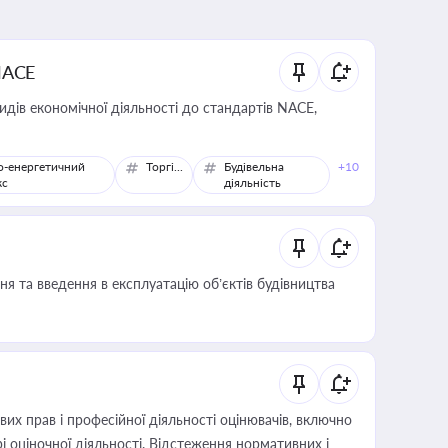
NACE
идів економічної діяльності до стандартів NACE,
о-енергетичний
Торгівля
Будівельна
+10
кс
діяльність
я та введення в експлуатацію об’єктів будівництва
х прав і професійної діяльності оцінювачів, включно
і оціночної діяльності. Відстеження нормативних і