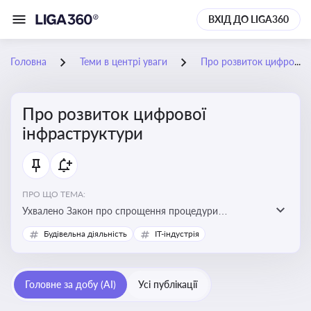
ВХІД ДО LIGA360
Головна
Теми в центрі уваги
Про розвиток цифрової інфраструктури
Про розвиток цифрової
інфраструктури
ПРО ЩО ТЕМА:
Ухвалено Закон про спрощення процедури
відведення земельних ділянок для розвитку цифрової
Будівельна діяльність
IT-індустрія
інфраструктури
Головне за добу (AI)
Усі публікації