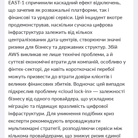
EAST-1 спричинили каскадний ефект відключень,
що зачепив як розважальні платформи, так і
фінансові та урядові сервіси. Цей інцидент вкотре
продемонстрував, наскільки сучасна цифрова
інфраструктура залежить від кількох
централізованих дата-центрів, створюючи значні
ризики для бізнесу та державних структур. Збій
AWS викликав не лише технічні проблеми, а й
суттєві економічні втрати для компаній, особливо у
фінтех-секторі, де навіть короткочасні перебої
можуть призвести до втрати довіри клієнтів і
великих фінансових збитків. Водночас цей випадок
підкреслив проблему «cloud lock-in» — залежності
бізнесу від одного провайдера, що ускладнює
міграцію та підвищує вразливість цифрової
інфраструктури. Для уникнення подібних криз
експерти рекомендують впроваджувати
мультихмарні стратегії, розподіляючи сервіси між
кількома провайдерами, що знижує ризик єдиної