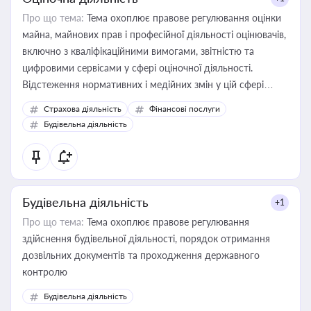
Про що тема:
Тема охоплює правове регулювання оцінки
майна, майнових прав і професійної діяльності оцінювачів,
включно з кваліфікаційними вимогами, звітністю та
цифровими сервісами у сфері оціночної діяльності.
Відстеження нормативних і медійних змін у цій сфері
корисне для власника бізнесу, керівника, юриста або
Страхова діяльність
Фінансові послуги
бухгалтера під час оподаткування, приватизації, оренди
Будівельна діяльність
державного майна, корпоративних угод і перевірки
статусу суб'єктів оціночної діяльності
Будівельна діяльність
+1
Про що тема:
Тема охоплює правове регулювання
здійснення будівельної діяльності, порядок отримання
дозвільних документів та проходження державного
контролю
Будівельна діяльність