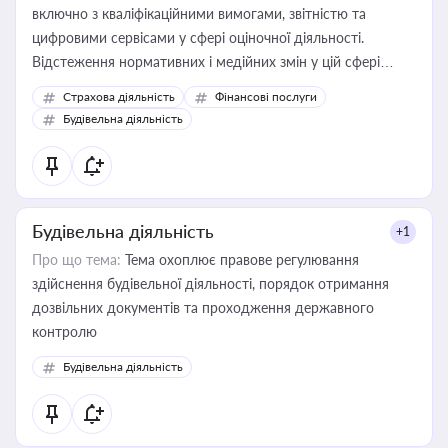
включно з кваліфікаційними вимогами, звітністю та
цифровими сервісами у сфері оціночної діяльності.
Відстеження нормативних і медійних змін у цій сфері
корисне для власника бізнесу, керівника, юриста або
Страхова діяльність
Фінансові послуги
бухгалтера під час оподаткування, приватизації, оренди
Будівельна діяльність
державного майна, корпоративних угод і перевірки
статусу суб'єктів оціночної діяльності
Будівельна діяльність
+1
Про що тема:
Тема охоплює правове регулювання
здійснення будівельної діяльності, порядок отримання
дозвільних документів та проходження державного
контролю
Будівельна діяльність