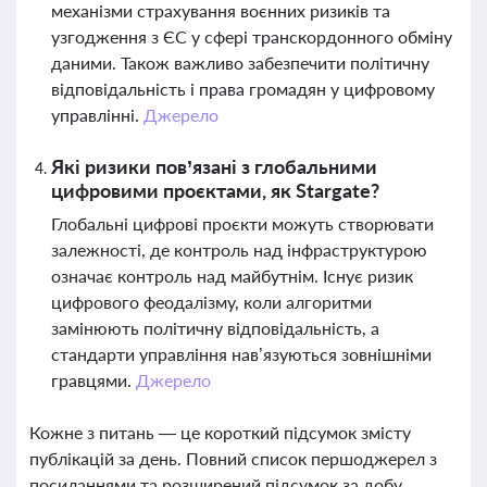
механізми страхування воєнних ризиків та
узгодження з ЄС у сфері транскордонного обміну
даними. Також важливо забезпечити політичну
відповідальність і права громадян у цифровому
управлінні.
Джерело
Які ризики пов’язані з глобальними
цифровими проєктами, як Stargate?
Глобальні цифрові проєкти можуть створювати
залежності, де контроль над інфраструктурою
означає контроль над майбутнім. Існує ризик
цифрового феодалізму, коли алгоритми
замінюють політичну відповідальність, а
стандарти управління нав’язуються зовнішніми
гравцями.
Джерело
Кожне з питань — це короткий підсумок змісту
публікацій за день. Повний список першоджерел з
посиланнями та розширений підсумок за добу