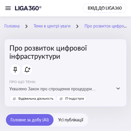
ВХІД ДО LIGA360
Головна
Теми в центрі уваги
Про розвиток цифрової інфраструктури
Про розвиток цифрової
інфраструктури
ПРО ЩО ТЕМА:
Ухвалено Закон про спрощення процедури
відведення земельних ділянок для розвитку цифрової
Будівельна діяльність
IT-індустрія
інфраструктури
Головне за добу (AI)
Усі публікації