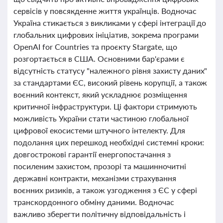
сервісів у повсякденне життя українців. Водночас
Україна стикається з викликами у сфері інтеграції до
глобальних цифрових ініціатив, зокрема програми
OpenAI for Countries та проєкту Stargate, що
розгортається в США. Основними бар'єрами є
відсутність статусу "належного рівня захисту даних"
за стандартами ЄС, високий рівень корупції, а також
воєнний контекст, який ускладнює розміщення
критичної інфраструктури. Ці фактори стримують
можливість України стати частиною глобальної
цифрової екосистеми штучного інтелекту. Для
подолання цих перешкод необхідні системні кроки:
довгострокові гарантії енергопостачання з
посиленим захистом, прозорі та машинночитні
державні контракти, механізми страхування
воєнних ризиків, а також узгодження з ЄС у сфері
транскордонного обміну даними. Водночас
важливо зберегти політичну відповідальність і