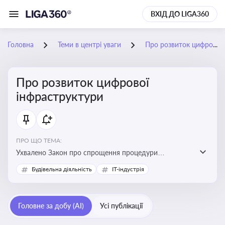
ВХІД ДО LIGA360
Головна
Теми в центрі уваги
Про розвиток цифрової інфраструктури
Про розвиток цифрової
інфраструктури
ПРО ЩО ТЕМА:
Ухвалено Закон про спрощення процедури
відведення земельних ділянок для розвитку цифрової
Будівельна діяльність
IT-індустрія
інфраструктури
Головне за добу (AI)
Усі публікації