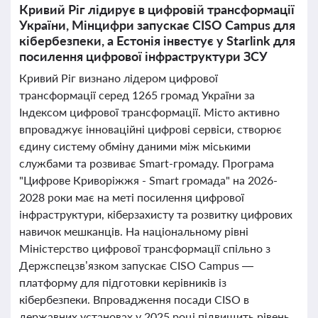
Кривий Ріг лідирує в цифровій трансформації
України, Мінцифри запускає CISO Campus для
кібербезпеки, а Естонія інвестує у Starlink для
посилення цифрової інфраструктури ЗСУ
Кривий Ріг визнано лідером цифрової
трансформації серед 1265 громад України за
Індексом цифрової трансформації. Місто активно
впроваджує інноваційні цифрові сервіси, створює
єдину систему обміну даними між міськими
службами та розвиває Smart-громаду. Програма
"Цифрове Криворіжжя - Smart громада" на 2026-
2028 роки має на меті посилення цифрової
інфраструктури, кіберзахисту та розвитку цифрових
навичок мешканців. На національному рівні
Міністерство цифрової трансформації спільно з
Держспецзв’язком запускає CISO Campus —
платформу для підготовки керівників із
кібербезпеки. Впровадження посади CISO в
державних установах у 2025 році підвищить рівень