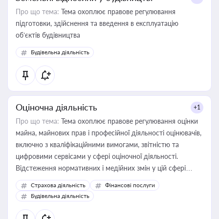
Про що тема:
Тема охоплює правове регулювання
підготовки, здійснення та введення в експлуатацію
об’єктів будівництва
Будівельна діяльність
Оціночна діяльність
+1
Про що тема:
Тема охоплює правове регулювання оцінки
майна, майнових прав і професійної діяльності оцінювачів,
включно з кваліфікаційними вимогами, звітністю та
цифровими сервісами у сфері оціночної діяльності.
Відстеження нормативних і медійних змін у цій сфері
корисне для власника бізнесу, керівника, юриста або
Страхова діяльність
Фінансові послуги
бухгалтера під час оподаткування, приватизації, оренди
Будівельна діяльність
державного майна, корпоративних угод і перевірки
статусу суб'єктів оціночної діяльності