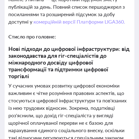
публікацій за день. Повний список першоджерел з
посиланнями та розширений підсумок за добу
доступні у
комерційній версії Платформи LIGA360.
Стисло про головне:
Нові підходи до цифрової інфраструктури: від
законодавства для гіг-спеціалістів до
міжнародного досвіду цифрової
трансформації та підтримки цифрової
торгівлі
У сучасних умовах розвитку цифрової економіки
важливим є чітке розуміння правових аспектів, що
стосуються цифрової інфраструктури та пов'язаних
із нею трудових відносин. Зокрема, податківці
роз'яснили, що дохід гіг-спеціаліста у вигляді
щорічної оплачуваної перерви не є базою для
нарахування єдиного соціального внеску, оскільки
такі відносини регулюються спеціальним законом