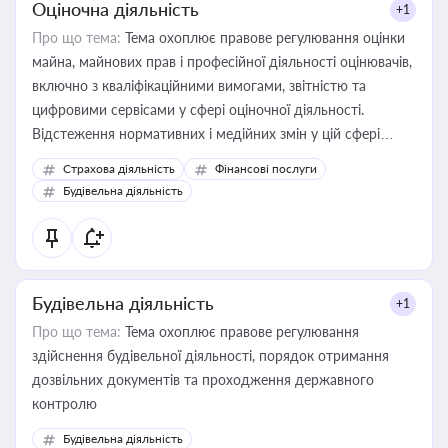
Оціночна діяльність
+1
Про що тема:
Тема охоплює правове регулювання оцінки
майна, майнових прав і професійної діяльності оцінювачів,
включно з кваліфікаційними вимогами, звітністю та
цифровими сервісами у сфері оціночної діяльності.
Відстеження нормативних і медійних змін у цій сфері
корисне для власника бізнесу, керівника, юриста або
Страхова діяльність
Фінансові послуги
бухгалтера під час оподаткування, приватизації, оренди
Будівельна діяльність
державного майна, корпоративних угод і перевірки
статусу суб'єктів оціночної діяльності
Будівельна діяльність
+1
Про що тема:
Тема охоплює правове регулювання
здійснення будівельної діяльності, порядок отримання
дозвільних документів та проходження державного
контролю
Будівельна діяльність