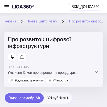
ВХІД ДО LIGA360
Головна
Теми в центрі уваги
Про розвиток цифрової інфраструктури
Про розвиток цифрової
інфраструктури
ПРО ЩО ТЕМА:
Ухвалено Закон про спрощення процедури
відведення земельних ділянок для розвитку цифрової
Будівельна діяльність
IT-індустрія
інфраструктури
Головне за добу (AI)
Усі публікації