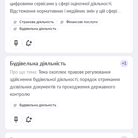
цифровими сервісами у сфері оціночної діяльності.
Відстеження нормативних і медійних змін у цій сфері
корисне для власника бізнесу, керівника, юриста або
Страхова діяльність
Фінансові послуги
бухгалтера під час оподаткування, приватизації, оренди
Будівельна діяльність
державного майна, корпоративних угод і перевірки
статусу суб'єктів оціночної діяльності
Будівельна діяльність
+1
Про що тема:
Тема охоплює правове регулювання
здійснення будівельної діяльності, порядок отримання
дозвільних документів та проходження державного
контролю
Будівельна діяльність