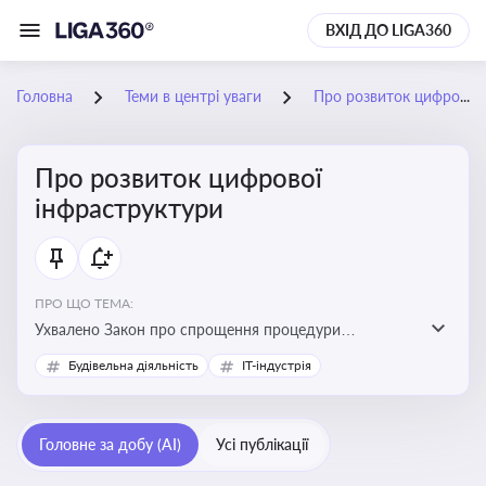
ВХІД ДО LIGA360
Головна
Теми в центрі уваги
Про розвиток цифрової інфраструктури
Про розвиток цифрової
інфраструктури
ПРО ЩО ТЕМА:
Ухвалено Закон про спрощення процедури
відведення земельних ділянок для розвитку цифрової
Будівельна діяльність
IT-індустрія
інфраструктури
Головне за добу (AI)
Усі публікації