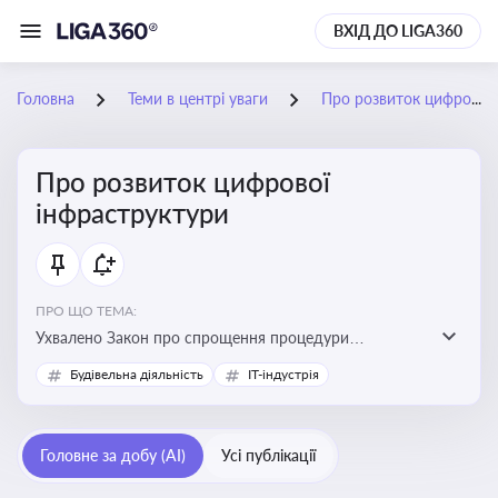
ВХІД ДО LIGA360
Головна
Теми в центрі уваги
Про розвиток цифрової інфраструктури
Про розвиток цифрової
інфраструктури
ПРО ЩО ТЕМА:
Ухвалено Закон про спрощення процедури
відведення земельних ділянок для розвитку цифрової
Будівельна діяльність
IT-індустрія
інфраструктури
Головне за добу (AI)
Усі публікації