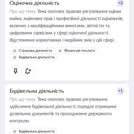
Оціночна діяльність
+2
Про що тема:
Тема охоплює правове регулювання оцінки
майна, майнових прав і професійної діяльності оцінювачів,
включно з кваліфікаційними вимогами, звітністю та
цифровими сервісами у сфері оціночної діяльності.
Відстеження нормативних і медійних змін у цій сфері
корисне для власника бізнесу, керівника, юриста або
Страхова діяльність
Фінансові послуги
бухгалтера під час оподаткування, приватизації, оренди
Будівельна діяльність
державного майна, корпоративних угод і перевірки
статусу суб'єктів оціночної діяльності
Будівельна діяльність
+1
Про що тема:
Тема охоплює правове регулювання
здійснення будівельної діяльності, порядок отримання
дозвільних документів та проходження державного
контролю
Будівельна діяльність