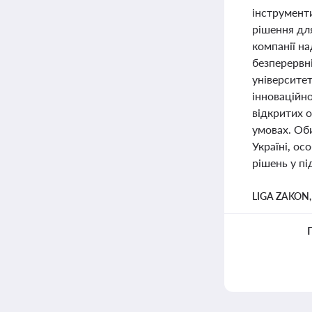
інструменти
рішення для
компанії н
безперервн
університет
інноваційно
відкритих о
умовах. Оби
Україні, ос
рішень у пі
LIGA ZAKON