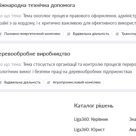
іжнародна технічна допомога
о що тема:
Тема охоплює процеси правового оформлення, адміністр
раїні з-за кордону, і є критично важливою для ефективного використ
фраструктурних проєктів
Паливно-енергетичний комплекс
Будівельна діяльність
Транспо
еревообробне виробництво
о що тема:
Тема стосується організації та контролю процесів перер
ологічних вимог і безпеки праці на деревообробних підприємствах
Будівельна діяльність
Агропромисловий комплекс
Каталог рішень
Liga360: Керівник
Зн
Liga360: Юрист
Ак