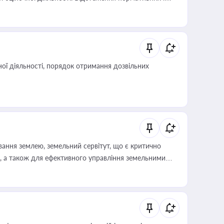
иста або бухгалтера під час оподаткування,
 статусу суб'єктів оціночної діяльності
ої діяльності, порядок отримання дозвільних
ування землею, земельний сервітут, що є критично
, а також для ефективного управління земельними