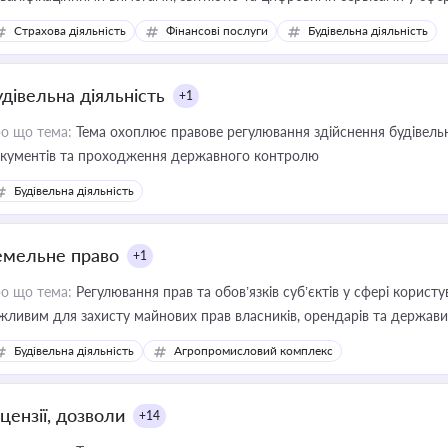
дійних змін у цій сфері корисне для власника бізнесу, керівника, юр
Страхова діяльність
Фінансові послуги
Будівельна діяльність
иватизації, оренди державного майна, корпоративних угод і перевірки
удівельна діяльність
+1
о що тема:
Тема охоплює правове регулювання здійснення будівельн
кументів та проходження державного контролю
Будівельна діяльність
емельне право
+1
о що тема:
Регулювання прав та обов’язків суб’єктів у сфері корист
жливим для захисту майнових прав власників, орендарів та держави
сурсами
Будівельна діяльність
Агропромисловий комплекс
цензії, дозволи
+14