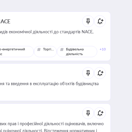
NACE
идів економічної діяльності до стандартів NACE,
о-енергетичний
Торгівля
Будівельна
+10
кс
діяльність
я та введення в експлуатацію об’єктів будівництва
х прав і професійної діяльності оцінювачів, включно
і оціночної діяльності. Відстеження нормативних і