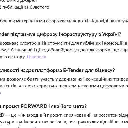
2 публікації за 6 лютого
ібраних матеріалів ми сформували короткі відповіді на актуал
nder підтримує цифрову інфраструктуру в Україні?
 розвиває електронні інструменти для публічних і комерційни
печує безпечний і цілодобовий доступ до платформи, що спр
ого сектору.
Джерело
ливості надає платформа E-Tender для бізнесу?
а дозволяє брати участь у державних і комерційних тендер
клієнтів, а також користуватися комплексними цифровими р
о
е проєкт FORWARD і яка його мета?
— це міжнародний проєкт, спрямований на розвиток відкрит
уктури в університетах регіонів, постраждалих від війни, з 