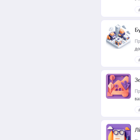
ме
пр
Б
Пр
до
З
Пр
ва
ре
Лі