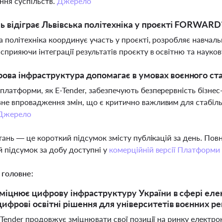
ння суспільств.
Джерело
ь відіграє Львівська політехніка у проєкті FORWARD
а політехніка координує участь у проєкті, розробляє навчальн
 сприяючи інтеграції результатів проєкту в освітню та науков
ова інфраструктура допомагає в умовах воєнного ст
платформи, як E-Tender, забезпечують безперервність бізнес-
не впровадження змін, що є критично важливим для стабільн
Джерело
тань — це короткий підсумок змісту публікацій за день. По
 підсумок за добу доступні у
комерційній версії Платформи
 головне:
зміцнює цифрову інфраструктуру України в сфері ел
цифрові освітні рішення для університетів воєнних ре
Tender продовжує зміцнювати свої позиції на ринку електрон