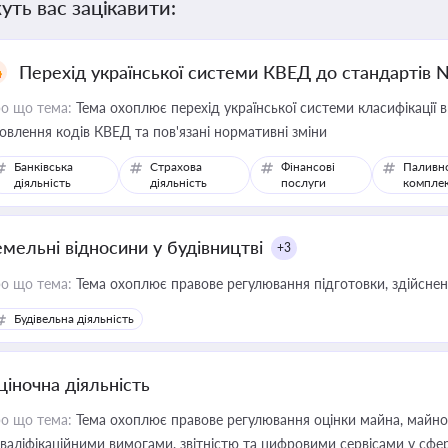
уть вас зацікавити:
Перехід української системи КВЕД до стандартів 
о що тема:
Тема охоплює перехід української системи класифікації в
овлення кодів КВЕД та пов'язані нормативні зміни
Банківська
Страхова
Фінансові
Паливн
діяльність
діяльність
послуги
компле
емельні відносини у будівництві
+3
о що тема:
Тема охоплює правове регулювання підготовки, здійсненн
Будівельна діяльність
ціночна діяльність
о що тема:
Тема охоплює правове регулювання оцінки майна, майнови
кваліфікаційними вимогами, звітністю та цифровими сервісами у сфер