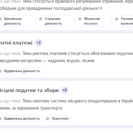
о що тема:
Тема стосується правового регулювання отримання, пере
обхідних для провадження господарської діяльності
Банківська
Страхова
Фінансові
Паливн
діяльність
діяльність
послуги
компле
ентні платежі
+2
о що тема:
Тема рентних платежів стосується обов’язкових податков
иродними ресурсами — надрами, водою, лісами
Будівельна діяльність
ісцеві податки та збори
+8
о що тема:
Тема охоплює систему місцевого оподаткування в Україні
ділянки, за паркування транспорту
Будівельна діяльність
Транспорт