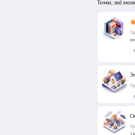
Теми, які мож
Пр
он
З
Пр
О
Пр
з 