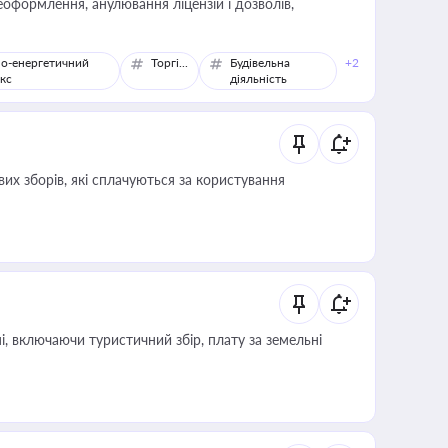
оформлення, анулювання ліцензій і дозволів,
о-енергетичний
Торгівля
Будівельна
+2
кс
діяльність
их зборів, які сплачуються за користування
, включаючи туристичний збір, плату за земельні