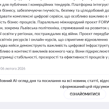
 для публічних і комерційних тендерів. Платформа інтегрує
 бізнесу, забезпечуючи гнучкість, безпеку та цілодобовий д
адавати комплексні цифрові сервіси, що особливо важливо в
ість бізнес-процесів. Паралельно міжнародний проєкт FORWA
и, зокрема Львівська політехніка, спрямований на розвиток 
ї освіти у регіонах, постраждалих від війни. Проєкт передб
світніх ресурсів і онлайн-курсів, що сприятиме відновленню 
два кейси демонструють важливість цифрової інфраструктури
обливо в контексті викликів воєнного часу. Вони підкреслюю
дтримці стабільності, прозорості та ефективності процесів у
,
06 лютого 2026
Повний AI-огляд дня та посилання на всі новини, статті, віде
сформований цей підсумо
ОЗНАЙОМИТИСЯ