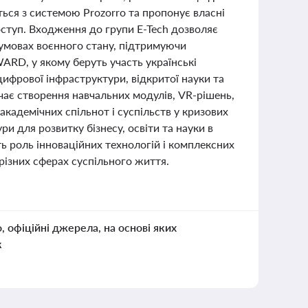
ться з системою Prozorro та пропонує власні
оступ. Входження до групи E-Tech дозволяє
 умовах воєнного стану, підтримуючи
RD, у якому беруть участь українські
цифрової інфраструктури, відкритої науки та
ачає створення навчальних модулів, VR-рішень,
академічних спільнот і суспільств у кризових
 для розвитку бізнесу, освіти та науки в
ть роль інноваційних технологій і комплексних
 різних сферах суспільного життя.
о, офіційні джерела, на основі яких
к