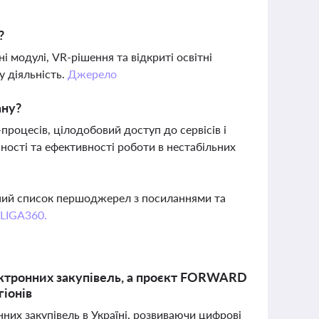
?
і модулі, VR-рішення та відкриті освітні
у діяльність.
Джерело
ану?
процесів, цілодобовий доступ до сервісів і
ості та ефективності роботи в нестабільних
вний список першоджерел з посиланнями та
 LIGA360.
ектронних закупівель, а проєкт FORWARD
гіонів
них закупівель в Україні, розвиваючи цифрові