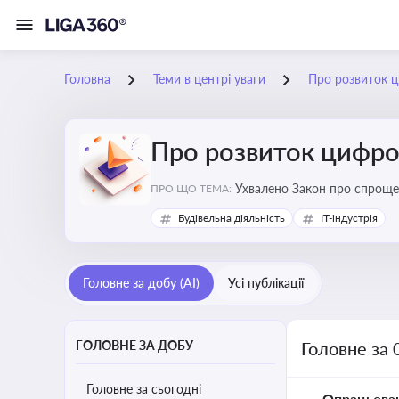
Головна
Теми в центрі уваги
Про розвиток ц
Про розвиток цифро
Ухвалено Закон про спроще
ПРО ЩО ТЕМА:
Будівельна діяльність
IT-індустрія
Головне за добу (AI)
Усі публікації
ГОЛОВНЕ ЗА ДОБУ
Головне за 
Головне за сьогодні
Опрацьова