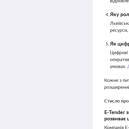
відновле
Яку рол
Львівськ
ресурси,
Як цифр
Цифрові 
оператив
умовах.
Кожне з пи
розширений
Стисло про
E-Tender 
розвиває 
Компанія E-