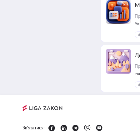
М
Пр
Ук
ін
Д
Пр
ек
Зв'язатися: