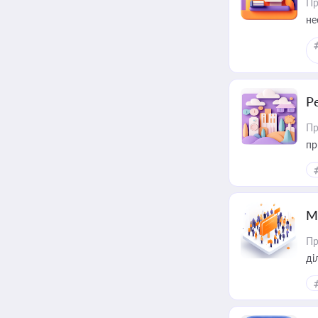
Пр
не
Р
Пр
пр
М
Пр