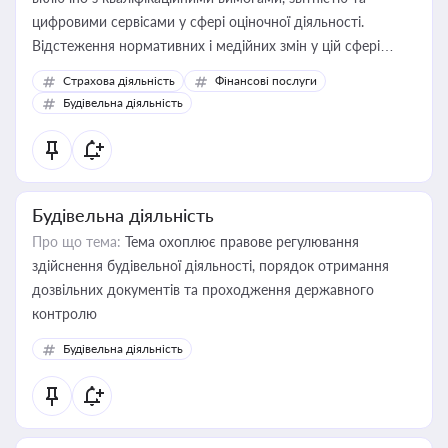
цифровими сервісами у сфері оціночної діяльності.
Відстеження нормативних і медійних змін у цій сфері
корисне для власника бізнесу, керівника, юриста або
Страхова діяльність
Фінансові послуги
бухгалтера під час оподаткування, приватизації, оренди
Будівельна діяльність
державного майна, корпоративних угод і перевірки
статусу суб'єктів оціночної діяльності
Будівельна діяльність
Про що тема:
Тема охоплює правове регулювання
здійснення будівельної діяльності, порядок отримання
дозвільних документів та проходження державного
контролю
Будівельна діяльність