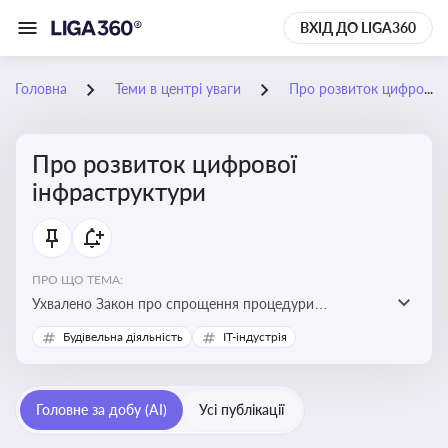
ВХІД ДО LIGA360
Головна
Теми в центрі уваги
Про розвиток цифрової інфраструктури
Про розвиток цифрової
інфраструктури
ПРО ЩО ТЕМА:
Ухвалено Закон про спрощення процедури
відведення земельних ділянок для розвитку цифрової
Будівельна діяльність
IT-індустрія
інфраструктури
Головне за добу (AI)
Усі публікації