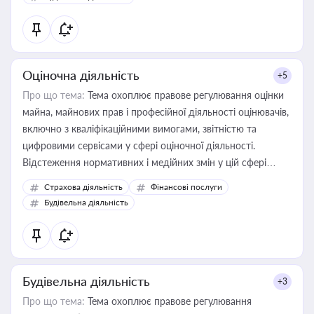
Оціночна діяльність
+5
Про що тема:
Тема охоплює правове регулювання оцінки
майна, майнових прав і професійної діяльності оцінювачів,
включно з кваліфікаційними вимогами, звітністю та
цифровими сервісами у сфері оціночної діяльності.
Відстеження нормативних і медійних змін у цій сфері
корисне для власника бізнесу, керівника, юриста або
Страхова діяльність
Фінансові послуги
бухгалтера під час оподаткування, приватизації, оренди
Будівельна діяльність
державного майна, корпоративних угод і перевірки
статусу суб'єктів оціночної діяльності
Будівельна діяльність
+3
Про що тема:
Тема охоплює правове регулювання