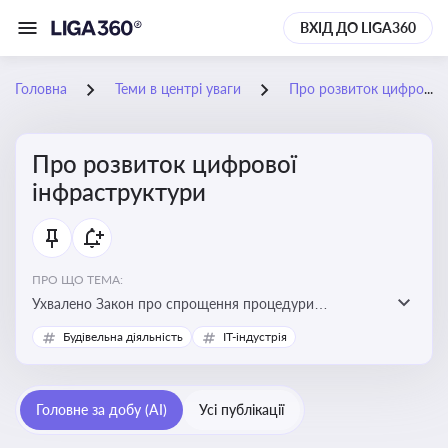
ВХІД ДО LIGA360
Головна
Теми в центрі уваги
Про розвиток цифрової інфраструктури
Про розвиток цифрової
інфраструктури
ПРО ЩО ТЕМА:
Ухвалено Закон про спрощення процедури
відведення земельних ділянок для розвитку цифрової
Будівельна діяльність
IT-індустрія
інфраструктури
Головне за добу (AI)
Усі публікації