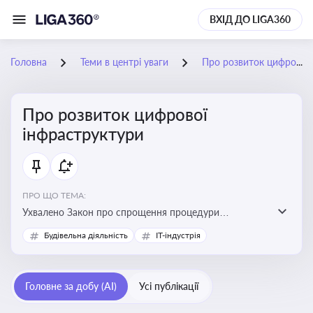
ВХІД ДО LIGA360
Головна
Теми в центрі уваги
Про розвиток цифрової інфраструктури
Про розвиток цифрової
інфраструктури
ПРО ЩО ТЕМА:
Ухвалено Закон про спрощення процедури
відведення земельних ділянок для розвитку цифрової
Будівельна діяльність
IT-індустрія
інфраструктури
Головне за добу (AI)
Усі публікації