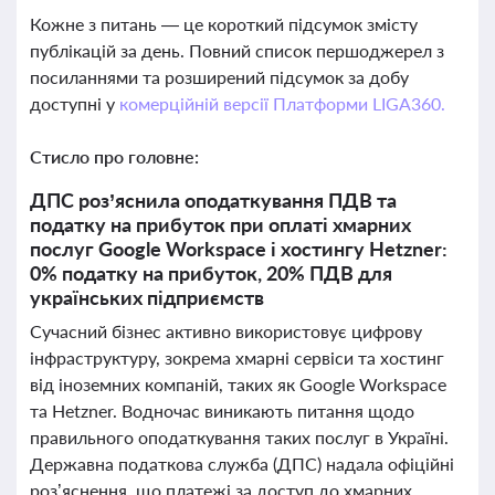
Кожне з питань — це короткий підсумок змісту
публікацій за день. Повний список першоджерел з
посиланнями та розширений підсумок за добу
доступні у
комерційній версії Платформи LIGA360.
Стисло про головне:
ДПС роз’яснила оподаткування ПДВ та
податку на прибуток при оплаті хмарних
послуг Google Workspace і хостингу Hetzner:
0% податку на прибуток, 20% ПДВ для
українських підприємств
Сучасний бізнес активно використовує цифрову
інфраструктуру, зокрема хмарні сервіси та хостинг
від іноземних компаній, таких як Google Workspace
та Hetzner. Водночас виникають питання щодо
правильного оподаткування таких послуг в Україні.
Державна податкова служба (ДПС) надала офіційні
роз’яснення, що платежі за доступ до хмарних