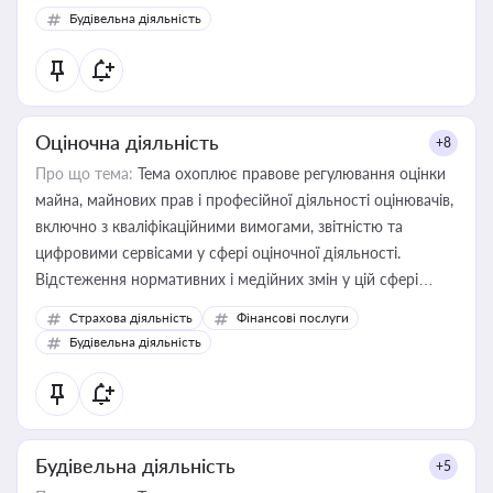
Будівельна діяльність
Оціночна діяльність
+8
Про що тема:
Тема охоплює правове регулювання оцінки
майна, майнових прав і професійної діяльності оцінювачів,
включно з кваліфікаційними вимогами, звітністю та
цифровими сервісами у сфері оціночної діяльності.
Відстеження нормативних і медійних змін у цій сфері
корисне для власника бізнесу, керівника, юриста або
Страхова діяльність
Фінансові послуги
бухгалтера під час оподаткування, приватизації, оренди
Будівельна діяльність
державного майна, корпоративних угод і перевірки
статусу суб'єктів оціночної діяльності
Будівельна діяльність
+5