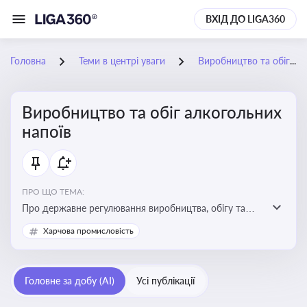
ВХІД ДО LIGA360
Головна
Теми в центрі уваги
Виробництво та обіг алкогольних напоїв
Виробництво та обіг алкогольних
напоїв
ПРО ЩО ТЕМА:
Про державне регулювання виробництва, обігу та
оподаткування алкогольної продукції, про
Харчова промисловість
ліцензування та правові ризики
Головне за добу (AI)
Усі публікації