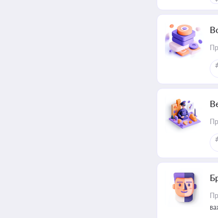
В
Пр
В
Пр
Б
Пр
ва