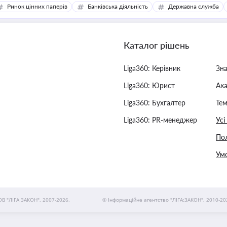
Ринок цінних паперів
Банківська діяльність
Державна служба
Каталог рішень
Liga360: Керівник
Зн
Liga360: Юрист
Ак
Liga360: Бухгалтер
Тем
Liga360: PR-менеджер
Усі
Пол
Умо
ОВ "ЛІГА ЗАКОН", 2007-2026.
© Інформаційне агентство "ЛІГА:ЗАКОН", 2010-20