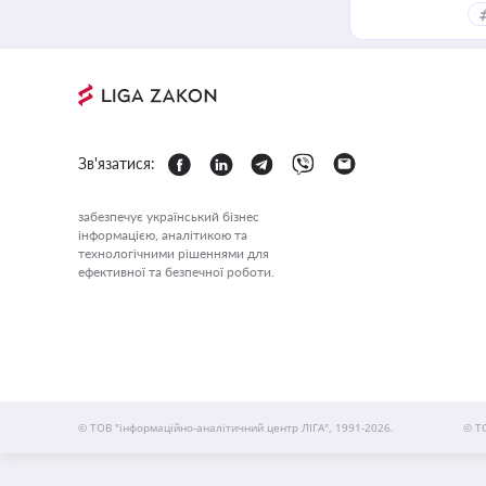
Зв'язатися:
забезпечує український бізнес
інформацією, аналітикою та
технологічними рішеннями для
ефективної та безпечної роботи.
© ТОВ "інформаційно-аналітичний центр ЛІГА", 1991-2026.
© Т