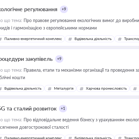
кологічне регулювання
+9
о що тема:
Про правове регулювання екологічних вимог до виробни
кидів і гармонізацією з європейськими нормами
Паливно-енергетичний комплекс
Будівельна діяльність
Транспо
роцедури закупівель
+9
о що тема:
Правила, етапи та механізми організації та проведення за
блічні кошти
Будівельна діяльність
Металургія
Харчова промисловість
SG та сталий розвиток
+1
о що тема:
Про відповідальне ведення бізнесу з урахуванням еколог
сягнення довгострокової сталості
Паливно-енергетичний комплекс
Будівельна діяльність
Транспо