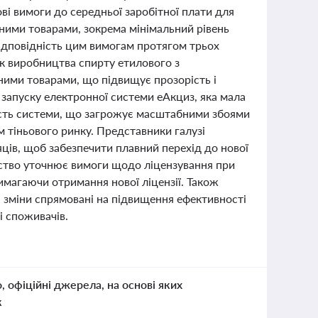
ві вимоги до середньої заробітної плати для
зними товарами, зокрема мінімальний рівень
ідповідність цим вимогам протягом трьох
ок виробництва спирту етилового з
ними товарами, що підвищує прозорість і
я запуску електронної системи еАкциз, яка мала
ність системи, що загрожує масштабними збоями
 тіньового ринку. Представники галузі
ів, щоб забезпечити плавний перехід до нової
авство уточнює вимоги щодо ліцензування при
имагаючи отримання нової ліцензії. Також
ці зміни спрямовані на підвищення ефективності
і споживачів.
о, офіційні джерела, на основі яких
к