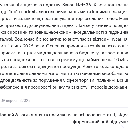
гулюванні акцизного податку. Закон №4536-IX встановлює но
оздрібної торгівлі алкогольними напоями та іншими підакци
зарплати залежно від розташування торговельних точок. Нев
же призвести до анулювання ліцензії. Також уточнено поряд
кої сировини та зовнішньоекономічної діяльності з підакциз
галузі. Водночас бізнес активно виступає за відтермінуванн
и з 1 січня 2026 року. Основна причина – технічна неготов
ідприємств, втратами для державного бюджету та зростанням
ь на продовженні тестового режиму щонайменше на 10 місяц
тролю за обігом підакцизної продукції. Крім того, законод
я торгівлі алкогольними напоями та тютюновими виробами, в
дповідальність за порушення у сфері торгівлі пальним. Всі 
абезпечення прозорості ринку та захисту інтересів держави 
,
09 вересня 2025
Повний AI-огляд дня та посилання на всі новини, статті, віде
сформований цей підсумо