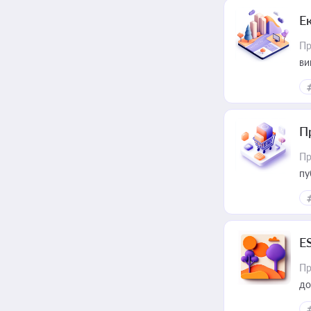
Е
Пр
ви
П
Пр
пу
E
Пр
до