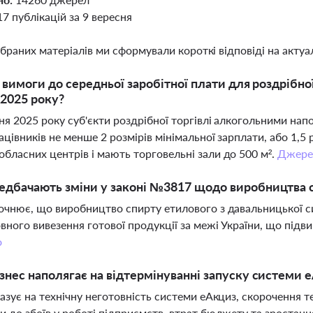
17 публікацій за 9 вересня
ібраних матеріалів ми сформували короткі відповіді на актуал
і вимоги до середньої заробітної плати для роздрібно
2025 року?
ня 2025 року суб'єкти роздрібної торгівлі алкогольними на
ацівників не менше 2 розмірів мінімальної зарплати, або 1,5
бласних центрів і мають торговельні зали до 500 м².
Джере
дбачають зміни у законі №3817 щодо виробництва 
очнює, що виробництво спирту етилового з давальницької 
вного вивезення готової продукції за межі України, що підв
о
знес наполягає на відтермінуванні запуску системи 
казує на технічну неготовність системи еАкциз, скорочення т
и до збоїв у роботі підприємств, втрат бюджету та зростанн