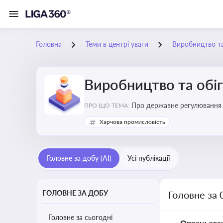
Головна
Теми в центрі уваги
Виробництво та
Виробництво та обіг
Про державне регулювання в
ПРО ЩО ТЕМА:
Харчова промисловість
Головне за добу (AI)
Усі публікації
ГОЛОВНЕ ЗА ДОБУ
Головне за 
Головне за сьогодні
Опрацьова