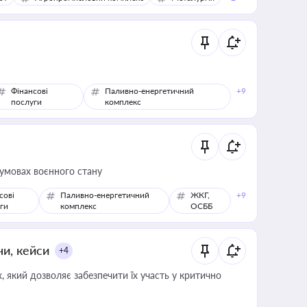
Фінансові
Паливно-енергетичний
+9
послуги
комплекс
 умовах воєнного стану
сові
Паливно-енергетичний
ЖКГ,
+9
ги
комплекс
ОСББ
ни, кейси
+4
 який дозволяє забезпечити їх участь у критично