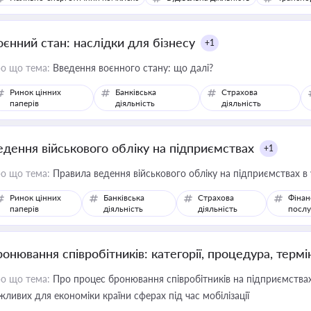
оєнний стан: наслідки для бізнесу
+1
о що тема:
Введення воєнного стану: що далі?
Ринок цінних
Банківська
Страхова
паперів
діяльність
діяльність
едення військового обліку на підприємствах
+1
о що тема:
Правила ведення військового обліку на підприємствах в
Ринок цінних
Банківська
Страхова
Фінан
паперів
діяльність
діяльність
послу
ронювання співробітників: категорії, процедура, термі
о що тема:
Про процес бронювання співробітників на підприємствах,
жливих для економіки країни сферах під час мобілізації