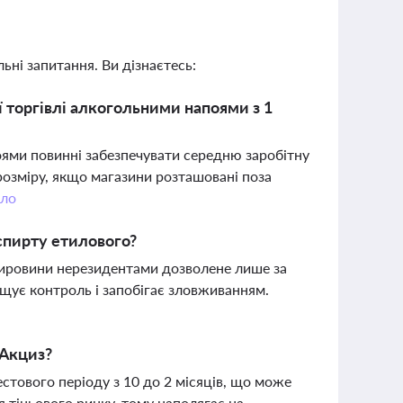
ьні запитання. Ви дізнаєтесь:
ї торгівлі алкогольними напоями з 1
поями повинні забезпечувати середню заробітну
 розміру, якщо магазини розташовані поза
ло
спирту етилового?
сировини нерезидентами дозволене лише за
ищує контроль і запобігає зловживанням.
еАкциз?
естового періоду з 10 до 2 місяців, що може
я тіньового ринку, тому наполягає на