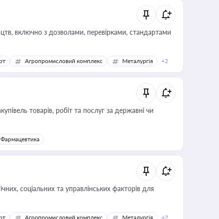
цтв, включно з дозволами, перевірками, стандартами
рт
Агропромисловий комплекс
Металургія
+2
купівель товарів, робіт та послуг за державні чи
Фармацевтика
ічних, соціальних та управлінських факторів для
рт
Агропромисловий комплекс
Металургія
+2