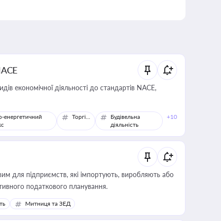
NACE
идів економічної діяльності до стандартів NACE,
о-енергетичний
Торгівля
Будівельна
+10
кс
діяльність
вим для підприємств, які імпортують, виробляють або
тивного податкового планування.
ть
Митниця та ЗЕД