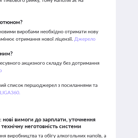
 тютюном?
юновими виробами необхідно отримати нову
амінює отримання нової ліцензії.
Джерело
ьним?
ресувного акцизного складу без дотримання
о
вний список першоджерел з посиланнями та
 LIGA360.
: нові вимоги до зарплати, уточнення
 технічну неготовність системи
ння виробництва та обігу алкогольних напоїв, а