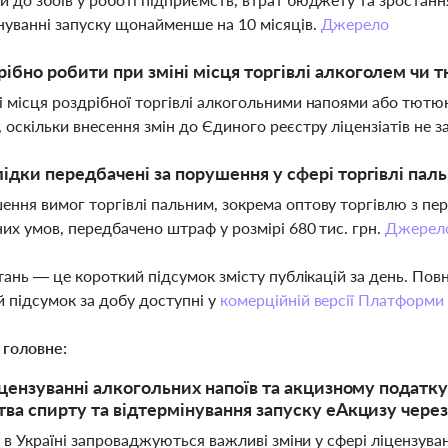
нуванні запуску щонайменше на 10 місяців.
Джерело
ібно робити при зміні місця торгівлі алкоголем чи
і місця роздрібної торгівлі алкогольними напоями або тют
, оскільки внесення змін до Єдиного реєстру ліцензіатів не з
лідки передбачені за порушення у сфері торгівлі пал
ення вимог торгівлі пальним, зокрема оптову торгівлю з пе
них умов, передбачено штраф у розмірі 680 тис. грн.
Джерел
тань — це короткий підсумок змісту публікацій за день. По
 підсумок за добу доступні у
комерційній версії Платформи
 головне:
іцензуванні алкогольних напоїв та акцизному податку
ва спирту та відтермінування запуску еАкцизу через
 в Україні запроваджуються важливі зміни у сфері ліцензува