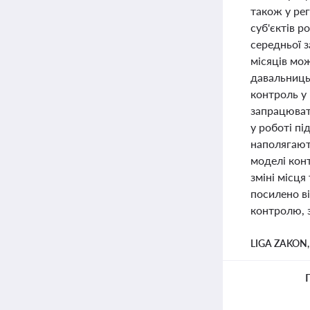
також у ре
суб'єктів р
середньої 
місяців мо
давальниць
контроль у 
запрацюват
у роботі п
наполягают
моделі кон
зміні місц
посилено ві
контролю, з
LIGA ZAKON