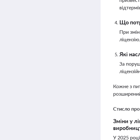
відтермі
Що потр
При змін
ліцензію
Які нас
За поруш
ліцензій
Кожне з пи
розширений
Стисло про
Зміни у л
виробницт
У 2025 році