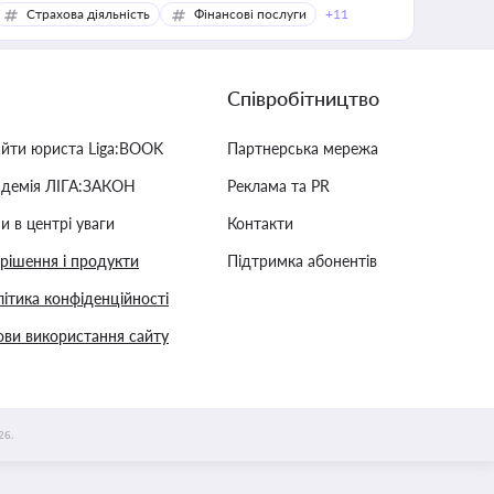
Страхова діяльність
Фінансові послуги
+11
Співробітництво
айти юриста Liga:BOOK
Партнерська мережа
адемія ЛІГА:ЗАКОН
Реклама та PR
и в центрі уваги
Контакти
 рішення і продукти
Підтримка абонентів
ітика конфіденційності
ви використання сайту
26.