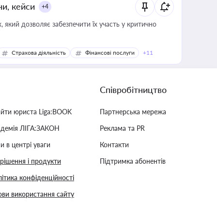
ни, кейси
+4
 який дозволяє забезпечити їх участь у критично
Страхова діяльність
Фінансові послуги
+11
Співробітництво
айти юриста Liga:BOOK
Партнерська мережа
адемія ЛІГА:ЗАКОН
Реклама та PR
и в центрі уваги
Контакти
 рішення і продукти
Підтримка абонентів
ітика конфіденційності
ви використання сайту