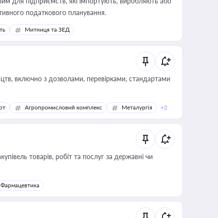
вим для підприємств, які імпортують, виробляють або
тивного податкового планування.
ть
Митниця та ЗЕД
цтв, включно з дозволами, перевірками, стандартами
рт
Агропромисловий комплекс
Металургія
+2
купівель товарів, робіт та послуг за державні чи
Фармацевтика