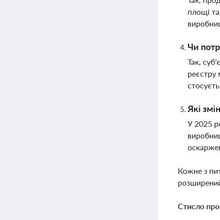
площі та
виробни
Чи потр
Так, суб
реєстру 
стосуєть
Які змі
У 2025 р
виробниц
оскаржен
Кожне з пи
розширений
Стисло про