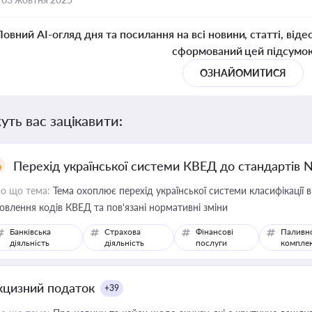
Повний AI-огляд дня та посилання на всі новини, статті, віде
сформований цей підсумо
ОЗНАЙОМИТИСЯ
уть вас зацікавити:
Перехід української системи КВЕД до стандартів 
о що тема:
Тема охоплює перехід української системи класифікації в
овлення кодів КВЕД та пов'язані нормативні зміни
Банківська
Страхова
Фінансові
Паливн
діяльність
діяльність
послуги
компле
кцизний податок
+39