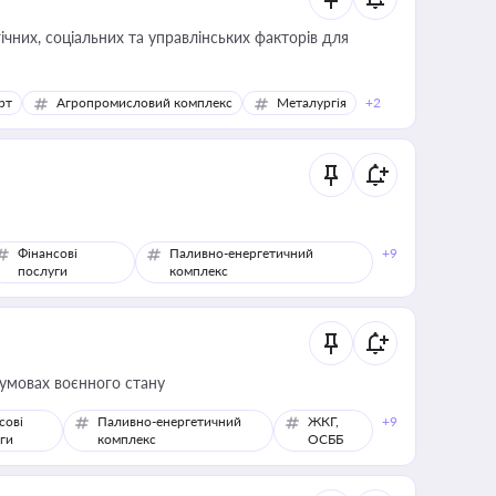
ічних, соціальних та управлінських факторів для
рт
Агропромисловий комплекс
Металургія
+2
Фінансові
Паливно-енергетичний
+9
послуги
комплекс
 умовах воєнного стану
сові
Паливно-енергетичний
ЖКГ,
+9
ги
комплекс
ОСББ