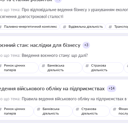
о що тема:
Про відповідальне ведення бізнесу з урахуванням еколог
сягнення довгострокової сталості
Паливно-енергетичний комплекс
Будівельна діяльність
Транспо
оєнний стан: наслідки для бізнесу
+3
о що тема:
Введення воєнного стану: що далі?
Ринок цінних
Банківська
Страхова
паперів
діяльність
діяльність
едення військового обліку на підприємствах
+14
о що тема:
Правила ведення військового обліку на підприємствах в
Ринок цінних
Банківська
Страхова
Фінан
паперів
діяльність
діяльність
послу