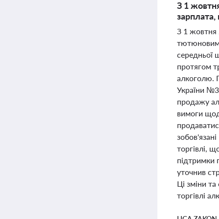
З 1 жовтн
зарплата,
З 1 жовтня
тютюновими
середньої 
протягом тр
алкоголю. 
України №37
продажу ал
вимоги щод
продаватис
зобов'язані
торгівлі, щ
підтримки п
уточнив ст
Ці зміни та
торгівлі а
LIGA ZAKON