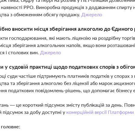
 наявності РРО. Виноробна продукція з додаванням спирту 
цтва з обмеженням обсягу продажу.
Джерело
ібно вносити місця зберігання алкоголю до Єдиного
'єкти господарювання, які мають ліцензію на роздрібну торг
місця зберігання алкогольних напоїв, якщо вони розташовані
ся і столових вин.
Джерело
ни у судовій практиці щодо податкових спорів з обіго
оці суди частіше підтримують платників податків у спорах
тва та зберігання алкоголю без ліцензії або марок акцизно
ня податкових повідомлень-рішень, що допомагає бізнесу 
тань — це короткий підсумок змісту публікацій за день. По
 підсумок за добу доступні у
комерційній версії Платформи
 головне: