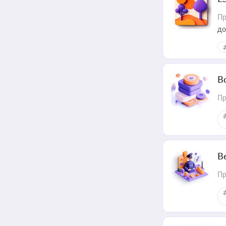
Пр
до
В
Пр
В
Пр