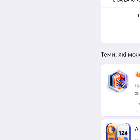
Теми, які мож
Пр
он
А