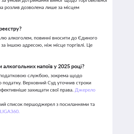
на розлив дозволена лише за місцем
 реєстру?
івлю алкоголем, повинні вносити до Єдиного
 за іншою адресою, ніж місце торгівлі. Це
м алкогольних напоїв у 2025 році?
 з податковою службою, зокрема щодо
го податку. Верховний Суд уточнив строки
ефективніше захищати свої права.
Джерело
вний список першоджерел з посиланнями та
 LIGA360.