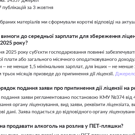
7 публікацій за 3 жовтня
ібраних матеріалів ми сформували короткі відповіді на актуал
і вимоги до середньої зарплати для збереження ліцен
2025 року?
ня 2025 року суб'єкти господарювання повинні забезпечуват
ої плати або загального місячного оподатковуваного доход
 – не менше 1,5 мінімальних зарплат, для інших – не менше
 трьох місяців призведе до припинення дії ліцензії.
Джерел
рядок подання заяви про припинення дії ліцензії на 
подання заяви регламентовано постановою КМУ №374 від 4 к
ання органу ліцензування, вид заяви, реквізити ліцензіата, ви
ові дані. Заява подається до відповідного органу ліцензуван
а продавати алкоголь на розлив у ПЕТ-пляшки?
даж пива, сидру та перрі на розлив у ПЕТ-пляшки дозволен