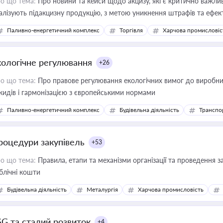
о що тема:
Про новини та кейси щодо акцизу, які є критично важли
алізують підакцизну продукцію, з метою уникнення штрафів та ефек
Паливно-енергетичний комплекс
Торгівля
Харчова промисловіс
кологічне регулювання
+26
о що тема:
Про правове регулювання екологічних вимог до виробни
кидів і гармонізацією з європейськими нормами
Паливно-енергетичний комплекс
Будівельна діяльність
Транспо
роцедури закупівель
+53
о що тема:
Правила, етапи та механізми організації та проведення за
блічні кошти
Будівельна діяльність
Металургія
Харчова промисловість
SG та сталий розвиток
+4