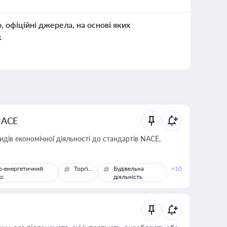
о, офіційні джерела, на основі яких
к
NACE
идів економічної діяльності до стандартів NACE,
о-енергетичний
Торгівля
Будівельна
+10
кс
діяльність