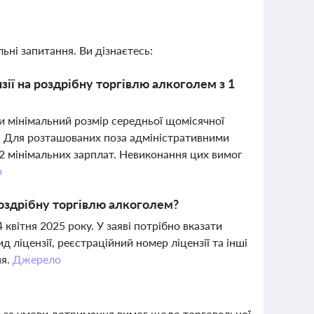
ьні запитання. Ви дізнаєтесь:
зії на роздрібну торгівлю алкоголем з 1
и мінімальний розмір середньої щомісячної
у. Для розташованих поза адміністративними
 2 мінімальних зарплат. Невиконання цих вимог
о
роздрібну торгівлю алкоголем?
вітня 2025 року. У заяві потрібно вказати
д ліцензії, реєстраційний номер ліцензії та інші
ня.
Джерело
ий за умови дотримання вимог щодо торговельної