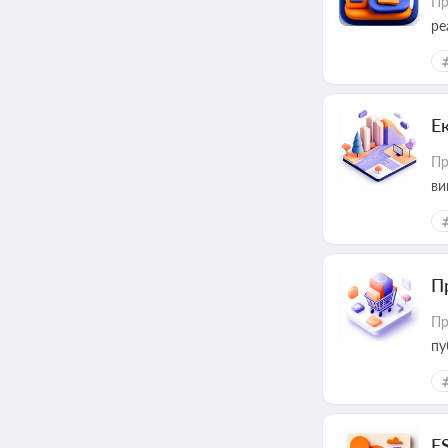
Пр
ре
Е
Пр
ви
П
Пр
пу
E