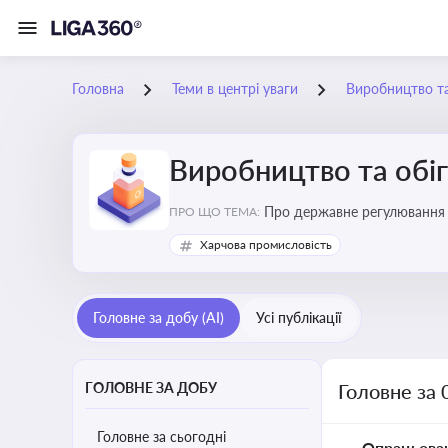
Головна
Теми в центрі уваги
Виробництво та
Виробництво та обіг
Про державне регулювання в
ПРО ЩО ТЕМА:
Харчова промисловість
Головне за добу (AI)
Усі публікації
ГОЛОВНЕ ЗА ДОБУ
Головне за 
Головне за сьогодні
Опрацьова