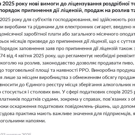
я 2025 року нові вимоги до ліцензування роздрібної 
 порядок припинення дії ліцензій, продаж на розлив т
 2025 року для суб'єктів господарювання, які здійснюють р
 виробами та рідинами для електронних сигарет, введено н
щомісячної заробітної плати або загального місячного опод
ьох місяців призведе до припинення дії ліцензії, що є суттє
Порядок заповнення заяв про припинення дії ліцензій також
4 від 4 квітня 2025 року, що регламентує необхідні реквіз
коголю на розлив, законодавство дозволяє продавати пиво,
о торговельної площі та наявності РРО. Виноробна продукц
я лише за місцем виробництва з обмеженням обсягу продажу
 вносити до Єдиного реєстру місця зберігання алкогольних н
о стосується і столових вин. У сфері податкових спорів 2025
латників податків судами, зокрема у справах, пов’язаних з 
роки оскарження податкових повідомлень-рішень, що допома
 судова практика мають важливе значення для підприємців, 
лкогольними напоями.
,
03 жовтня 2025