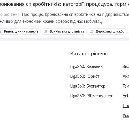
ронювання співробітників: категорії, процедура, термі
о що тема:
Про процес бронювання співробітників на підприємствах,
жливих для економіки країни сферах під час мобілізації
Ринок цінних паперів
Банківська діяльність
Державна служба
Каталог рішень
Liga360: Керівник
Зн
Liga360: Юрист
Ак
Liga360: Бухгалтер
Тем
Liga360: PR-менеджер
Усі
Пол
Умо