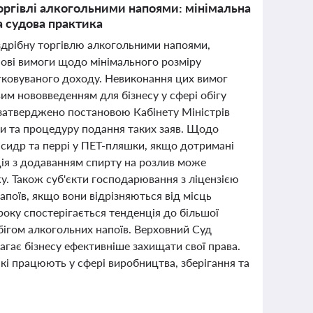
торгівлі алкогольними напоями: мінімальна
а судова практика
оздрібну торгівлю алкогольними напоями,
ові вимоги щодо мінімального розміру
атковуваного доходу. Невиконання цих вимог
вим нововведенням для бізнесу у сфері обігу
 затверджено постановою Кабінету Міністрів
ити та процедуру подання таких заяв. Щодо
 сидр та перрі у ПЕТ-пляшки, якщо дотримані
ія з додаванням спирту на розлив може
. Також суб'єкти господарювання з ліцензією
апоїв, якщо вони відрізняються від місць
 року спостерігається тенденція до більшої
обігом алкогольних напоїв. Верховний Суд
гає бізнесу ефективніше захищати свої права.
які працюють у сфері виробництва, зберігання та