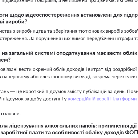
оги щодо відеоспостереження встановлені для підп
ві вироби?
ства з виробництва та зберігання тютюнових виробів зобов
стереження. За порушення цих вимог передбачені штрафи та
на загальній системі оподаткування має вести облік д
лем?
в'язані вести окремий облік доходів і витрат від роздрібно
в паперовому або електронному вигляді, зокрема через елек
тань — це короткий підсумок змісту публікацій за день. По
 підсумок за добу доступні у
комерційній версії Платформи
 головне:
ила ліцензування алкогольних напоїв: припинення ді
 заробітної плати та особливості обліку доходів ФО