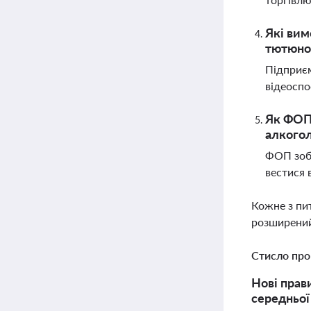
Які вим
тютюно
Підприєм
відеоспо
Як ФОП 
алкого
ФОП зобо
вестися 
Кожне з пи
розширений
Стисло про
Нові прав
середньої