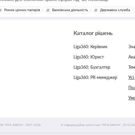
Ринок цінних паперів
Банківська діяльність
Державна служба
Каталог рішень
Liga360: Керівник
Зн
Liga360: Юрист
Ак
Liga360: Бухгалтер
Тем
Liga360: PR-менеджер
Усі
Пол
Умо
ОВ "ЛІГА ЗАКОН", 2007-2026.
© Інформаційне агентство "ЛІГА:ЗАКОН", 2010-20