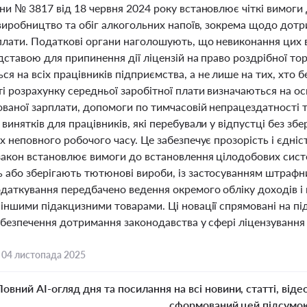
ни № 3817 від 18 червня 2024 року встановлює чіткі вимоги 
 виробництво та обіг алкогольних напоїв, зокрема щодо дот
 плати. Податкові органи наголошують, що невиконання цих
ідставою для припинення дії ліцензій на право роздрібної т
 на всіх працівників підприємства, а не лише на тих, хто б
 розрахунку середньої заробітної плати визначаються на ос
ваної зарплати, допомоги по тимчасовій непрацездатності та
винятків для працівників, які перебували у відпустці без з
х неповного робочого часу. Це забезпечує прозорість і єдні
 закон встановлює вимоги до встановлення цілодобових сис
 або зберігають тютюнові вироби, із застосуванням штрафн
даткування передбачено ведення окремого обліку доходів і 
 іншими підакцизними товарами. Ці новації спрямовані на п
абезпечення дотримання законодавства у сфері ліцензування
,
04 листопада 2025
Повний AI-огляд дня та посилання на всі новини, статті, віде
сформований цей підсумо