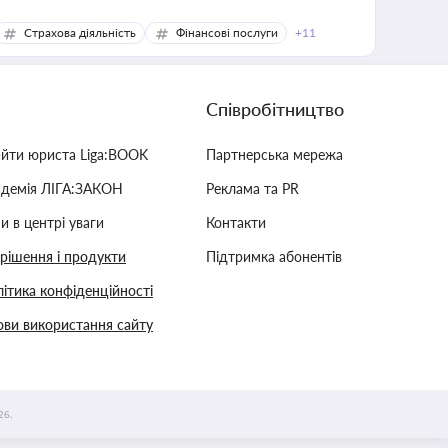
Страхова діяльність
Фінансові послуги
+11
Співробітництво
айти юриста Liga:BOOK
Партнерська мережа
адемія ЛІГА:ЗАКОН
Реклама та PR
и в центрі уваги
Контакти
 рішення і продукти
Підтримка абонентів
ітика конфіденційності
ви використання сайту
26.