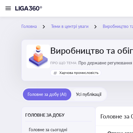
Головна
Теми в центрі уваги
Виробництво та
Виробництво та обіг
Про державне регулювання в
ПРО ЩО ТЕМА:
Харчова промисловість
Головне за добу (AI)
Усі публікації
ГОЛОВНЕ ЗА ДОБУ
Головне за 
Головне за сьогодні
Опрацьова