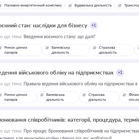
Паливно-енергетичний комплекс
Будівельна діяльність
Транспо
оєнний стан: наслідки для бізнесу
+1
о що тема:
Введення воєнного стану: що далі?
Ринок цінних
Банківська
Страхова
паперів
діяльність
діяльність
едення військового обліку на підприємствах
+1
о що тема:
Правила ведення військового обліку на підприємствах в
Ринок цінних
Банківська
Страхова
Фінан
паперів
діяльність
діяльність
послу
ронювання співробітників: категорії, процедура, термі
о що тема:
Про процес бронювання співробітників на підприємствах,
жливих для економіки країни сферах під час мобілізації