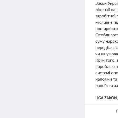
Закон Украї
ліцензії на
заробітної
місяців є п
поширюються
Особливості
суму нарахо
передбачає 
чи на умова
Крім того,
виробляють
системі опо
напоями та
напоїв та з
LIGA ZAKON