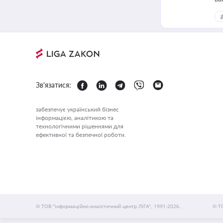
Зв'язатися:
забезпечує український бізнес
інформацією, аналітикою та
технологічними рішеннями для
ефективної та безпечної роботи.
© ТОВ "інформаційно-аналітичний центр ЛІГА", 1991-2026.
© Т