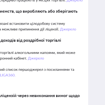
риємств, що виробляють або зберігають
'язані встановити цілодобову систему
 можливе припинення дії ліцензії.
Джерело
оходів від роздрібної торгівлі
ї торгівлі алкогольними напоями, який може
тронний кабінет.
Джерело
вний список першоджерел з посиланнями та
 LIGA360.
ї ліцензій через невиконання вимог щодо
П