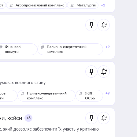
рт
Агропромисловий комплекс
Металургія
+2
Фінансові
Паливно-енергетичний
+9
послуги
комплекс
 умовах воєнного стану
сові
Паливно-енергетичний
ЖКГ,
+9
ги
комплекс
ОСББ
ни, кейси
+6
 який дозволяє забезпечити їх участь у критично