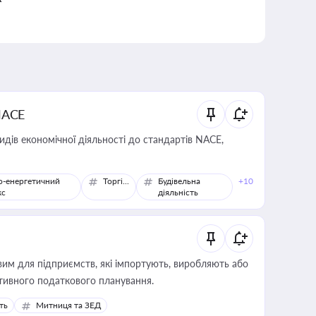
NACE
идів економічної діяльності до стандартів NACE,
о-енергетичний
Торгівля
Будівельна
+10
кс
діяльність
вим для підприємств, які імпортують, виробляють або
тивного податкового планування.
ть
Митниця та ЗЕД