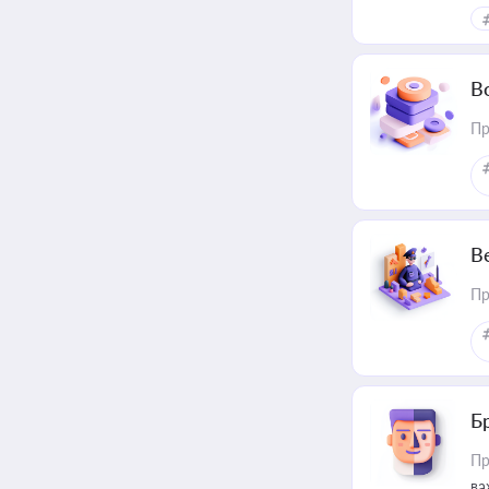
В
Пр
В
Пр
Б
Пр
ва