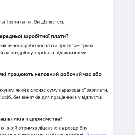
ьні запитання. Ви дізнаєтесь:
середньої заробітної плати?
ісячної заробітної плати протягом трьох
ій на роздрібну торгівлю підакцизними
, які працюють неповний робочий час або
ахунку, який включає суму нарахованої зарплати,
сіб, без винятків для працівників у відпустці
ацівників підприємства?
ня, який отримав ліцензію на роздрібну
осередньо працюють у місцях торгівлі.
Джерело