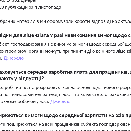
13 публікацій за 4 листопада
ібраних матеріалів ми сформували короткі відповіді на актуал
лідки для ліцензіата у разі невиконання вимог щодо 
'єкт господарювання не виконує вимоги щодо середньої щом
 контролюючі органи можуть припинити дію всіх його ліценз
и.
Джерело
аховується середня заробітна плата для працівників
ають у відпустці?
заробітна плата розраховується на основі податкового розр
 по тимчасовій непрацездатності та кількість застрахованих о
повному робочому часі.
Джерело
рюються вимоги щодо середньої зарплати на всіх пр
оги поширюються на всіх працівників суб'єкта господарюван
 підакцизними товарами, а не лише на працівників, які безп