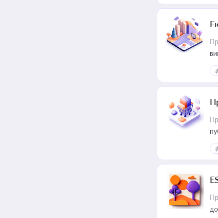
Е
Пр
ви
П
Пр
пу
E
Пр
до