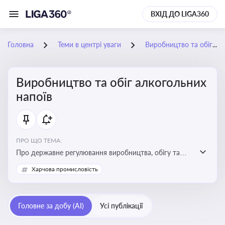
ВХІД ДО LIGA360
Головна
Теми в центрі уваги
Виробництво та обіг алкогольних напоїв
Виробництво та обіг алкогольних
напоїв
ПРО ЩО ТЕМА:
Про державне регулювання виробництва, обігу та
оподаткування алкогольної продукції, про
Харчова промисловість
ліцензування та правові ризики
Головне за добу (AI)
Усі публікації