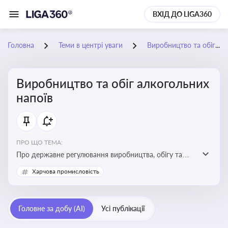
ВХІД ДО LIGA360
Головна
Теми в центрі уваги
Виробництво та обіг алкогольних напоїв
Виробництво та обіг алкогольних
напоїв
ПРО ЩО ТЕМА:
Про державне регулювання виробництва, обігу та
оподаткування алкогольної продукції, про
Харчова промисловість
ліцензування та правові ризики
Головне за добу (AI)
Усі публікації