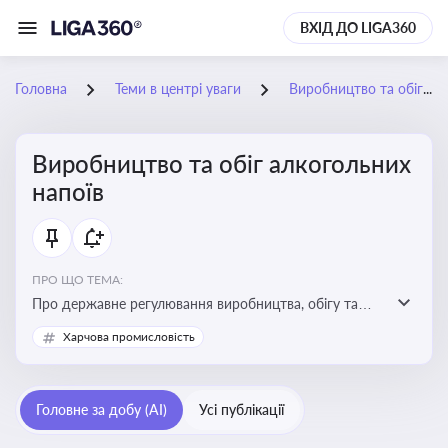
ВХІД ДО LIGA360
Головна
Теми в центрі уваги
Виробництво та обіг алкогольних напоїв
Виробництво та обіг алкогольних
напоїв
ПРО ЩО ТЕМА:
Про державне регулювання виробництва, обігу та
оподаткування алкогольної продукції, про
Харчова промисловість
ліцензування та правові ризики
Головне за добу (AI)
Усі публікації