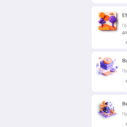
E
Пр
до
В
Пр
В
Пр