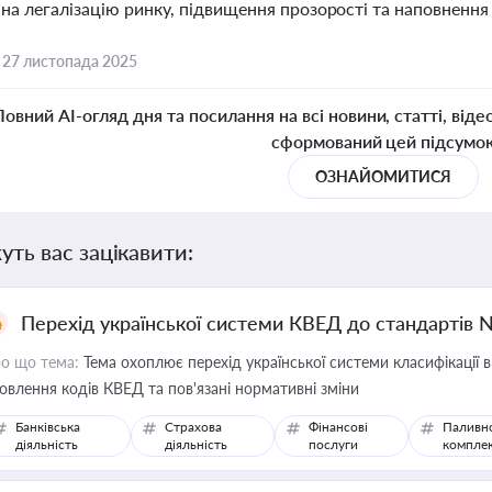
 на легалізацію ринку, підвищення прозорості та наповненн
,
27 листопада 2025
Повний AI-огляд дня та посилання на всі новини, статті, віде
сформований цей підсумо
ОЗНАЙОМИТИСЯ
уть вас зацікавити:
Перехід української системи КВЕД до стандартів 
о що тема:
Тема охоплює перехід української системи класифікації в
овлення кодів КВЕД та пов'язані нормативні зміни
Банківська
Страхова
Фінансові
Паливн
діяльність
діяльність
послуги
компле