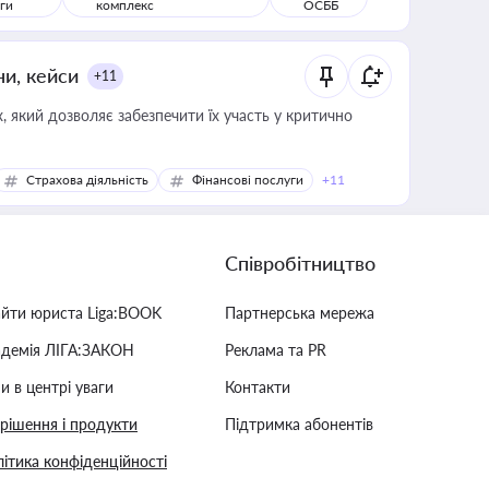
ги
комплекс
ОСББ
ни, кейси
+11
 який дозволяє забезпечити їх участь у критично
Страхова діяльність
Фінансові послуги
+11
Співробітництво
айти юриста Liga:BOOK
Партнерська мережа
адемія ЛІГА:ЗАКОН
Реклама та PR
и в центрі уваги
Контакти
 рішення і продукти
Підтримка абонентів
ітика конфіденційності