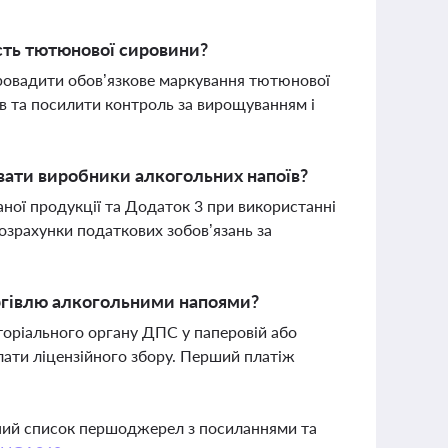
сть тютюнової сировини?
ровадити обов’язкове маркування тютюнової
в та посилити контроль за вирощуванням і
авати виробники алкогольних напоїв?
ної продукції та Додаток 3 при використанні
озрахунки податкових зобов’язань за
оргівлю алкогольними напоями?
торіального органу ДПС у паперовій або
лати ліцензійного збору. Перший платіж
вний список першоджерел з посиланнями та