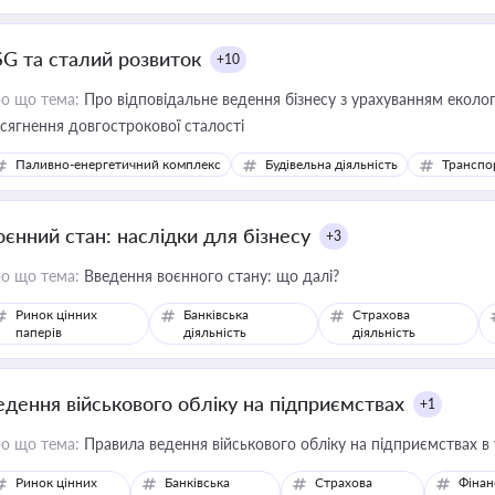
SG та сталий розвиток
+10
о що тема:
Про відповідальне ведення бізнесу з урахуванням еколог
сягнення довгострокової сталості
Паливно-енергетичний комплекс
Будівельна діяльність
Транспо
оєнний стан: наслідки для бізнесу
+3
о що тема:
Введення воєнного стану: що далі?
Ринок цінних
Банківська
Страхова
паперів
діяльність
діяльність
едення військового обліку на підприємствах
+1
о що тема:
Правила ведення військового обліку на підприємствах в
Ринок цінних
Банківська
Страхова
Фінан