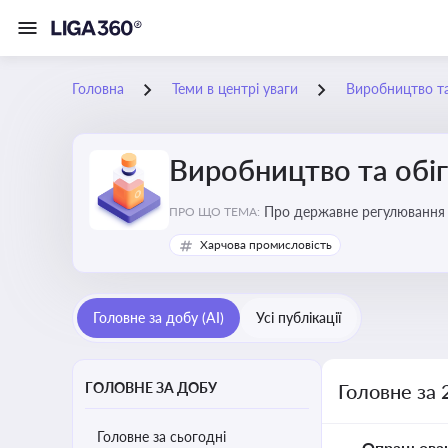
Головна
Теми в центрі уваги
Виробництво та
Виробництво та обіг
Про державне регулювання в
ПРО ЩО ТЕМА:
Харчова промисловість
Головне за добу (AI)
Усі публікації
ГОЛОВНЕ ЗА ДОБУ
Головне за 
Головне за сьогодні
Опрацьова