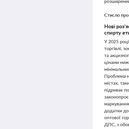
розширений
Стисло про
Нові роз'
спирту ет
У 2025 році
торгівлі, з
та акцизно
цінами нижч
мінімальних
Проблема н
містах, так
підриває п
законопроє
маркування
додатки до
оптової тор
ДПС, з обо