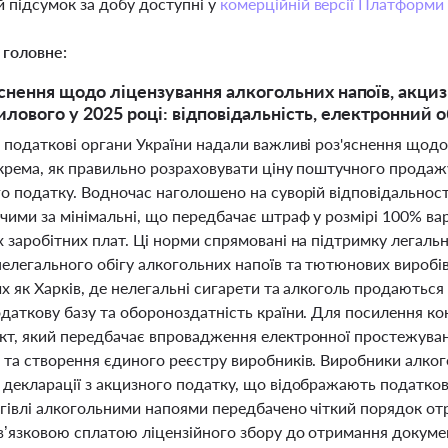
 підсумок за добу доступні у
комерційній версії Платформи
 головне:
яснення щодо ліцензування алкогольних напоїв, акциз
илового у 2025 році: відповідальність, електронний о
 податкові органи України надали важливі роз'яснення щодо
окрема, як правильно розраховувати ціну поштучного продаж
го податку. Водночас наголошено на суворій відповідальнос
ими за мінімальні, що передбачає штраф у розмірі 100% вар
 заробітних плат. Ці норми спрямовані на підтримку легальн
елегального обігу алкогольних напоїв та тютюнових виробі
их як Харків, де нелегальні сигарети та алкоголь продаються 
одаткову базу та обороноздатність країни. Для посилення к
кт, який передбачає впровадження електронної простежуван
 та створення єдиного реєстру виробників. Виробники алкого
 декларації з акцизного податку, що відображають податков
гівлі алкогольними напоями передбачено чіткий порядок отр
в’язковою сплатою ліцензійного збору до отримання докумен