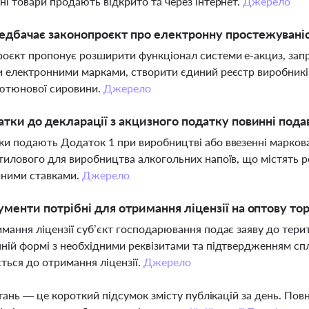
ні товари продають відкрито та через інтернет.
Джерело
дбачає законопроєкт про електронну простежувані
оєкт пропонує розширити функціонал системи е-акциз, зап
 електронними марками, створити єдиний реєстр виробникі
тютюнової сировини.
Джерело
атки до декларації з акцизного податку повинні под
и подають Додаток 1 при виробництві або ввезенні маркова
тилового для виробництва алкогольних напоїв, що містять р
чними ставками.
Джерело
ументи потрібні для отримання ліцензії на оптову т
мання ліцензії суб’єкт господарювання подає заяву до тери
ній формі з необхідними реквізитами та підтвердженням сп
ться до отримання ліцензії.
Джерело
тань — це короткий підсумок змісту публікацій за день. По