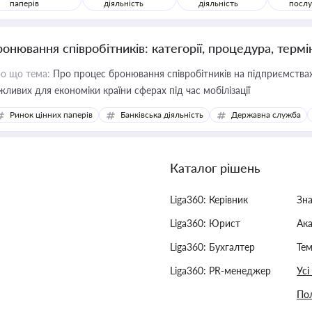
паперів
діяльність
діяльність
послу
ронювання співробітників: категорії, процедура, термі
о що тема:
Про процес бронювання співробітників на підприємствах,
жливих для економіки країни сферах під час мобілізації
Ринок цінних паперів
Банківська діяльність
Державна служба
Каталог рішень
Liga360: Керівник
Зн
Liga360: Юрист
Ак
Liga360: Бухгалтер
Тем
Liga360: PR-менеджер
Усі
Пол