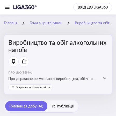
ВХІД ДО LIGA360
Головна
Теми в центрі уваги
Виробництво та обіг алкогольних напоїв
Виробництво та обіг алкогольних
напоїв
ПРО ЩО ТЕМА:
Про державне регулювання виробництва, обігу та
оподаткування алкогольної продукції, про
Харчова промисловість
ліцензування та правові ризики
Головне за добу (AI)
Усі публікації