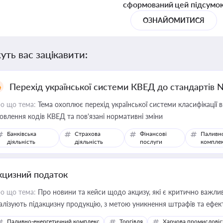
сформований цей підсумо
ОЗНАЙОМИТИСЯ
уть вас зацікавити:
Перехід української системи КВЕД до стандартів 
о що тема:
Тема охоплює перехід української системи класифікації в
овлення кодів КВЕД та пов'язані нормативні зміни
Банківська
Страхова
Фінансові
Паливн
діяльність
діяльність
послуги
компле
кцизний податок
о що тема:
Про новини та кейси щодо акцизу, які є критично важли
алізують підакцизну продукцію, з метою уникнення штрафів та ефек
Паливно-енергетичний комплекс
Торгівля
Харчова промисловіс