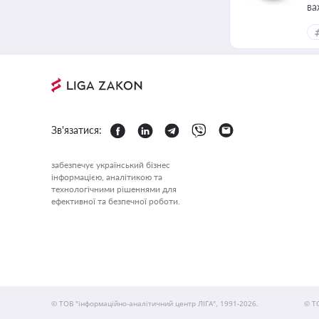
ва
Зв'язатися:
забезпечує український бізнес
інформацією, аналітикою та
технологічними рішеннями для
ефективної та безпечної роботи.
© ТОВ "інформаційно-аналітичний центр ЛІГА", 1991-2026.
© Т