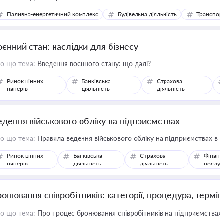
Паливно-енергетичний комплекс
Будівельна діяльність
Транспо
оєнний стан: наслідки для бізнесу
о що тема:
Введення воєнного стану: що далі?
Ринок цінних
Банківська
Страхова
паперів
діяльність
діяльність
едення військового обліку на підприємствах
о що тема:
Правила ведення військового обліку на підприємствах в
Ринок цінних
Банківська
Страхова
Фінан
паперів
діяльність
діяльність
послу
ронювання співробітників: категорії, процедура, термі
о що тема:
Про процес бронювання співробітників на підприємствах,