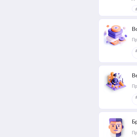
В
Пр
В
Пр
Б
Пр