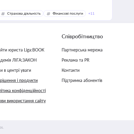
Страхова діяльність
Фінансові послуги
+11
Співробітництво
айти юриста Liga:BOOK
Партнерська мережа
адемія ЛІГА:ЗАКОН
Реклама та PR
и в центрі уваги
Контакти
 рішення і продукти
Підтримка абонентів
ітика конфіденційності
ви використання сайту
26.