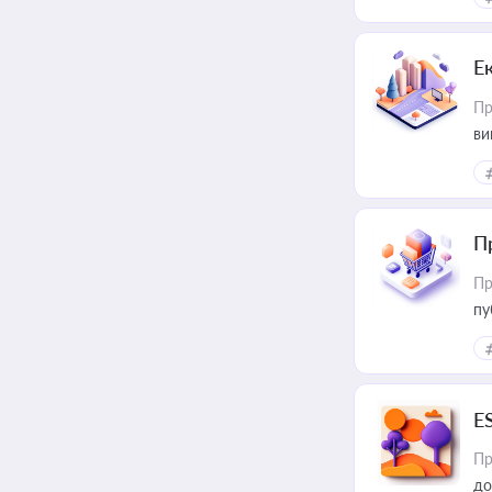
Е
Пр
ви
П
Пр
пу
E
Пр
до