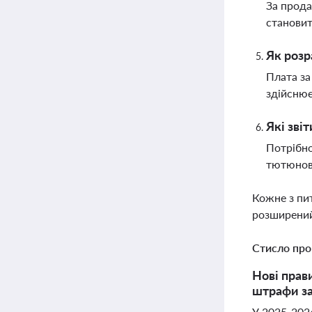
За прода
становит
Як розр
Плата за
здійснює
Які зві
Потрібно
тютюнови
Кожне з пи
розширений
Стисло про
Нові прави
штрафи за
У 2025-2026