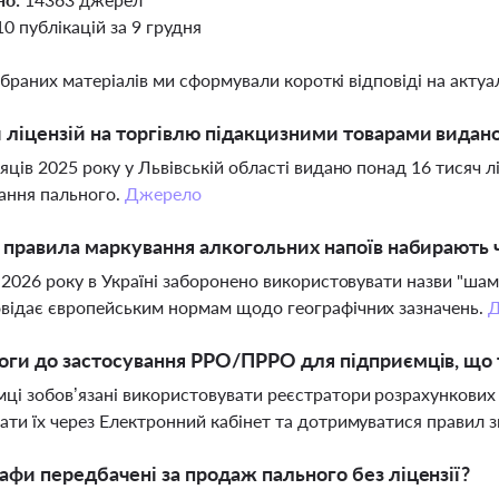
10 публікацій за 9 грудня
ібраних матеріалів ми сформували короткі відповіді на актуал
 ліцензій на торгівлю підакцизними товарами видано 
сяців 2025 року у Львівській області видано понад 16 тисяч 
гання пального.
Джерело
і правила маркування алкогольних напоїв набирають ч
я 2026 року в Україні заборонено використовувати назви "шам
відає європейським нормам щодо географічних зазначень.
оги до застосування РРО/ПРРО для підприємців, що
ці зобов’язані використовувати реєстратори розрахункових 
ати їх через Електронний кабінет та дотримуватися правил зв
афи передбачені за продаж пального без ліцензії?