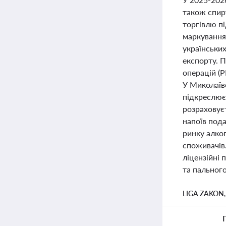
також спирт
торгівлю пі
маркування 
українських
експорту. 
операцій (
У Миколаївс
підкреслює 
розраховуєт
напоїв пода
ринку алког
споживачів.
ліцензійні 
та пального
LIGA ZAKON