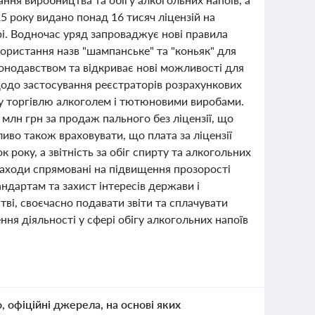
25 року видано понад 16 тисяч ліцензій на
рі. Водночас уряд запроваджує нові правила
користання назв "шампанське" та "коньяк" для
конодавством та відкриває нові можливості для
одо застосування реєстраторів розрахункових
у торгівлю алкоголем і тютюновими виробами.
млн грн за продаж пального без ліцензії, що
иво також враховувати, що плата за ліцензії
к року, а звітність за обіг спирту та алкогольних
 заходи спрямовані на підвищення прозорості
ндартам та захист інтересів держави і
ві, своєчасно подавати звіти та сплачувати
ння діяльності у сфері обігу алкогольних напоїв
о, офіційні джерела, на основі яких