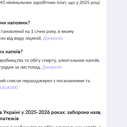
45 мінімальних заробітних плат, що у 2025 році
ими напоями?
тановленої на 1 січня року, в якому
о від виду ліцензії.
Джерело
их напоїв?
обництва та обігу спирту, алкогольних напоїв,
 грудня за листопад.
Джерело
вний список першоджерел з посиланнями та
 LIGA360.
 Україні у 2025-2026 роках: заборона назв,
платежів
вання виробництва та обігу алкогольних напоїв, а