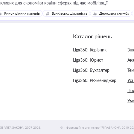
жливих для економіки країни сферах під час мобілізації
Ринок цінних паперів
Банківська діяльність
Державна служба
Каталог рішень
Liga360: Керівник
Зн
Liga360: Юрист
Ак
Liga360: Бухгалтер
Тем
Liga360: PR-менеджер
Усі
Пол
Умо
ОВ "ЛІГА ЗАКОН", 2007-2026.
© Інформаційне агентство "ЛІГА:ЗАКОН", 2010-20