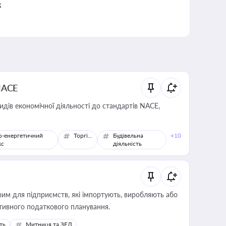
к
NACE
идів економічної діяльності до стандартів NACE,
о-енергетичний
Торгівля
Будівельна
+10
кс
діяльність
вим для підприємств, які імпортують, виробляють або
тивного податкового планування.
ть
Митниця та ЗЕД