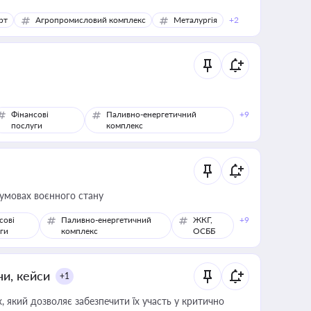
рт
Агропромисловий комплекс
Металургія
+2
Фінансові
Паливно-енергетичний
+9
послуги
комплекс
 умовах воєнного стану
сові
Паливно-енергетичний
ЖКГ,
+9
ги
комплекс
ОСББ
ни, кейси
+1
 який дозволяє забезпечити їх участь у критично