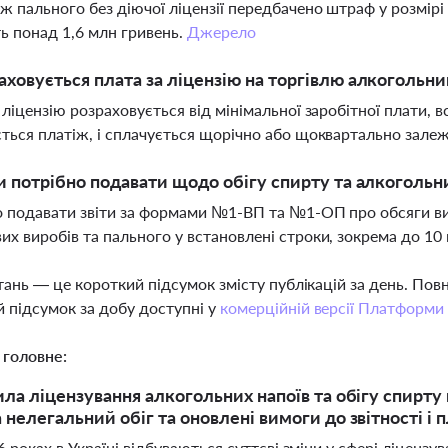
ж пального без діючої ліцензії передбачено штраф у розмірі 
ь понад 1,6 млн гривень.
Джерело
аховується плата за ліцензію на торгівлю алкогольн
 ліцензію розраховується від мінімальної заробітної плати, вс
ться платіж, і сплачується щорічно або щоквартально залежн
ти потрібно подавати щодо обігу спирту та алкогольн
 подавати звіти за формами №1-ВП та №1-ОП про обсяги вир
х виробів та пального у встановлені строки, зокрема до 10
тань — це короткий підсумок змісту публікацій за день. По
 підсумок за добу доступні у
комерційній версії Платформи
 головне:
ла ліцензування алкогольних напоїв та обігу спирту в
 нелегальний обіг та оновлені вимоги до звітності і 
 роках в Україні відбуваються суттєві зміни у сфері ліцензу