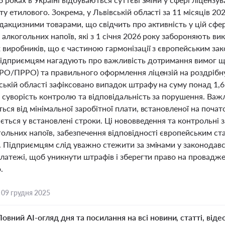
у етилового. Зокрема, у Львівській області за 11 місяців 20
дакцизними товарами, що свідчить про активність у цій сфе
алкогольних напоїв, які з 1 січня 2026 року забороняють ви
 виробників, що є частиною гармонізації з європейським за
Підприємцям нагадують про важливість дотримання вимог щ
РРО/ПРРО) та правильного оформлення ліцензій на роздрібн
ькій області зафіксовано випадок штрафу на суму понад 1,6 
суворість контролю та відповідальність за порушення. Важл
ься від мінімальної заробітної плати, встановленої на почато
ється у встановлені строки. Ці нововведення та контрольні
ольних напоїв, забезпечення відповідності європейським ста
 Підприємцям слід уважно стежити за змінами у законодавст
платежі, щоб уникнути штрафів і зберегти право на провадже
.
,
09 грудня 2025
Повний AI-огляд дня та посилання на всі новини, статті, віде