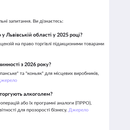
ьні запитання. Ви дізнаєтесь:
у Львівській області у 2025 році?
ліцензій на право торгівлі підакцизними товарами
инності з 2026 року?
панське" та "коньяк" для місцевих виробників,
Джерело
 торгують алкоголем?
операцій або їх програмні аналоги (ПРРО),
ітності для прозорості бізнесу.
Джерело