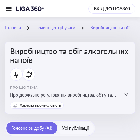
ВХІД ДО LIGA360
Головна
Теми в центрі уваги
Виробництво та обіг алкогольних напоїв
Виробництво та обіг алкогольних
напоїв
ПРО ЩО ТЕМА:
Про державне регулювання виробництва, обігу та
оподаткування алкогольної продукції, про
Харчова промисловість
ліцензування та правові ризики
Головне за добу (AI)
Усі публікації