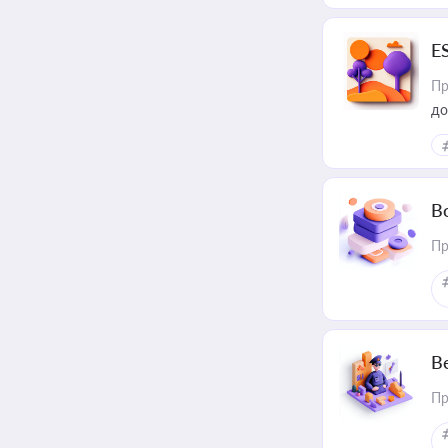
E
Пр
до
В
Пр
В
Пр