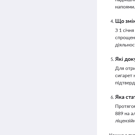
напоями
Що змін
З 1 січн
спрощену
діяльнос
Які док
Для отри
сигарет 
підтверд
Яка ста
Протягом
889 на а
ліцензій
Кожне з пи