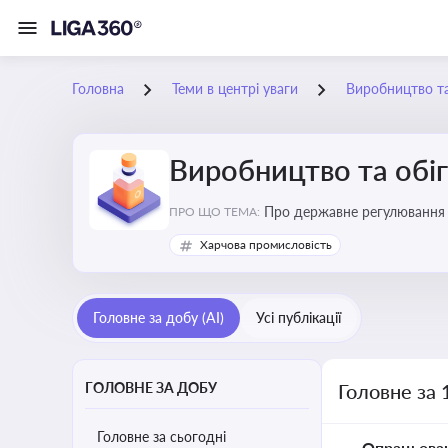
Головна
Теми в центрі уваги
Виробництво та
Виробництво та обіг
Про державне регулювання в
ПРО ЩО ТЕМА:
Харчова промисловість
Головне за добу (AI)
Усі публікації
ГОЛОВНЕ ЗА ДОБУ
Головне за 
Головне за сьогодні
Опрацьова