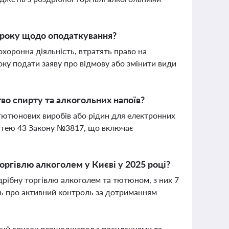
6 року щодо оподаткування?
охоронна діяльність, втратять право на
ку подати заяву про відмову або змінити види
во спирту та алкогольних напоїв?
 тютюнових виробів або рідин для електронних
таттею 43 Закону №3817, що включає
торгівлю алкоголем у Києві у 2025 році?
здрібну торгівлю алкоголем та тютюном, з них 7
ить про активний контроль за дотриманням
вний список першоджерел з посиланнями та