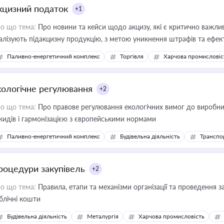
кцизний податок
+1
о що тема:
Про новини та кейси щодо акцизу, які є критично важли
алізують підакцизну продукцію, з метою уникнення штрафів та ефек
Паливно-енергетичний комплекс
Торгівля
Харчова промисловіс
кологічне регулювання
+2
о що тема:
Про правове регулювання екологічних вимог до виробни
кидів і гармонізацією з європейськими нормами
Паливно-енергетичний комплекс
Будівельна діяльність
Транспо
роцедури закупівель
+2
о що тема:
Правила, етапи та механізми організації та проведення за
блічні кошти
Будівельна діяльність
Металургія
Харчова промисловість