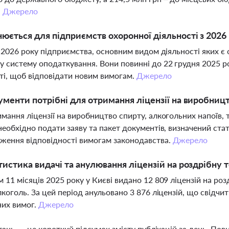
.
Джерело
юється для підприємств охоронної діяльності з 202
я 2026 року підприємства, основним видом діяльності яких є 
 систему оподаткування. Вони повинні до 22 грудня 2025 ро
ті, щоб відповідати новим вимогам.
Джерело
ументи потрібні для отримання ліцензії на виробницт
мання ліцензії на виробництво спирту, алкогольних напоїв,
необхідно подати заяву та пакет документів, визначений с
ження відповідності вимогам законодавства.
Джерело
тистика видачі та анулювання ліцензій на роздрібну 
 11 місяців 2025 року у Києві видано 12 809 ліцензій на ро
лкоголь. За цей період анульовано 3 876 ліцензій, що свідч
них вимог.
Джерело
тань — це короткий підсумок змісту публікацій за день. По