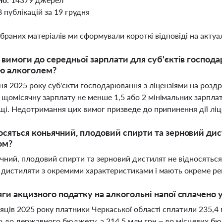
8 публікацій за 19 грудня
ібраних матеріалів ми сформували короткі відповіді на актуал
і вимоги до середньої зарплати для суб'єктів господ
лю алкоголем?
ня 2025 року суб'єкти господарювання з ліцензіями на розд
щомісячну зарплату не менше 1,5 або 2 мінімальних зарпла
ощі. Недотримання цих вимог призведе до припинення дії ліц
осяться коньячний, плодовий спирти та зерновий ди
ом?
ячний, плодовий спирти та зерновий дистилят не відносятьс
 дистиляти з окремими характеристиками і мають окреме ре
яги акцизного податку на алкогольні напої сплачено у
сяців 2025 року платники Черкаської області сплатили 235,4 
 до державного бюджету, а 214,5 млн грн – до місцевих бюд