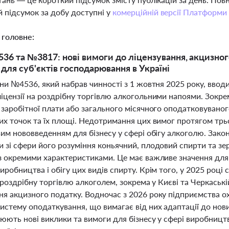
 підсумок за добу доступні у
комерційній версії Платформи
 головне:
36 та №3817: нові вимоги до ліцензування, акцизного
 для суб'єктів господарювання в Україні
ни №4536, який набрав чинності з 1 жовтня 2025 року, вводи
іцензії на роздрібну торгівлю алкогольними напоями. Зокре
 заробітної плати або загального місячного оподатковувано
х точок та їх площі. Недотримання цих вимог протягом трьох
вим нововведенням для бізнесу у сфері обігу алкоголю. Зак
зі сфери його розуміння коньячний, плодовий спирти та зер
з окремими характеристиками. Це має важливе значення для
робництва і обігу цих видів спирту. Крім того, у 2025 році
 роздрібну торгівлю алкоголем, зокрема у Києві та Черкаські
я акцизного податку. Водночас з 2026 року підприємства ох
стему оподаткування, що вимагає від них адаптації до нови
юють нові виклики та вимоги для бізнесу у сфері виробництва