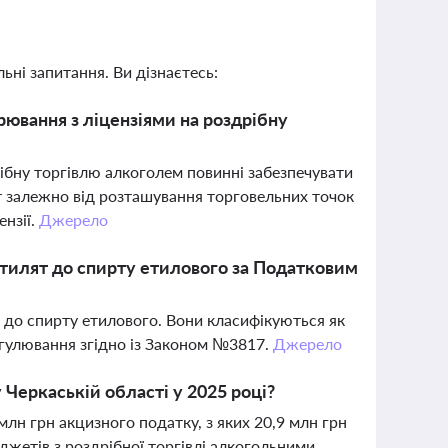
ьні запитання. Ви дізнаєтесь:
арювання з ліцензіями на роздрібну
рібну торгівлю алкоголем повинні забезпечувати
т залежно від розташування торговельних точок
ензії.
Джерело
стилят до спирту етилового за Податковим
я до спирту етилового. Вони класифікуються як
гулювання згідно із Законом №3817.
Джерело
 Черкаській області у 2025 році?
млн грн акцизного податку, з яких 20,9 млн грн
жетів з роздрібної торгівлі алкогольними