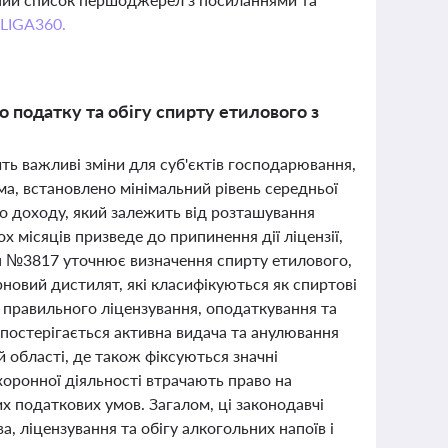
 LIGA360.
 податку та обігу спирту етилового з
ть важливі зміни для суб'єктів господарювання,
ма, встановлено мінімальний рівень середньої
го доходу, який залежить від розташування
 місяців призведе до припинення дії ліцензії,
он №3817 уточнює визначення спирту етилового,
новий дистилят, які класифікуються як спиртові
 правильного ліцензування, оподаткування та
 спостерігається активна видача та анулювання
й області, де також фіксуються значні
оронної діяльності втрачають право на
х податкових умов. Загалом, ці законодавчі
, ліцензування та обігу алкогольних напоїв і