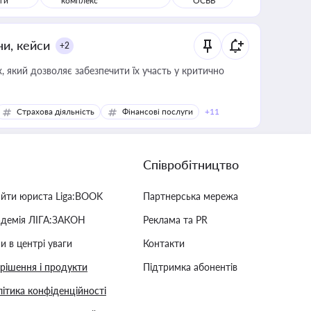
ги
комплекс
ОСББ
ни, кейси
+2
 який дозволяє забезпечити їх участь у критично
Страхова діяльність
Фінансові послуги
+11
Співробітництво
айти юриста Liga:BOOK
Партнерська мережа
адемія ЛІГА:ЗАКОН
Реклама та PR
и в центрі уваги
Контакти
 рішення і продукти
Підтримка абонентів
ітика конфіденційності