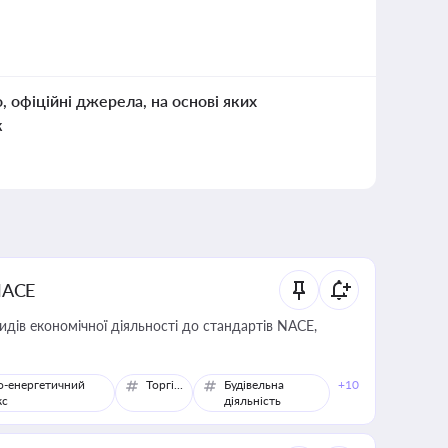
о, офіційні джерела, на основі яких
к
NACE
идів економічної діяльності до стандартів NACE,
о-енергетичний
Торгівля
Будівельна
+10
кс
діяльність