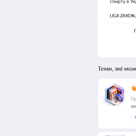
спирту в Ук
LIGA ZAKON
Теми, які мож
Пр
он