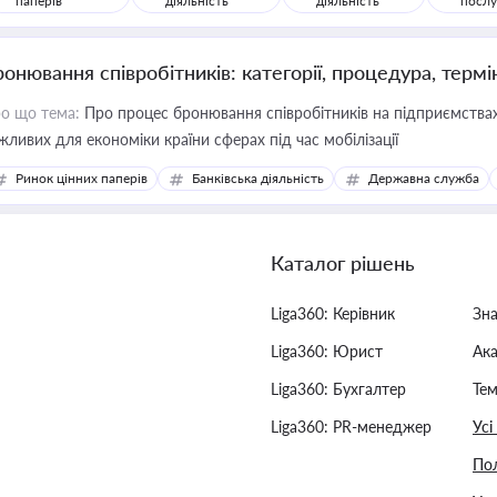
паперів
діяльність
діяльність
послу
ронювання співробітників: категорії, процедура, термі
о що тема:
Про процес бронювання співробітників на підприємствах,
жливих для економіки країни сферах під час мобілізації
Ринок цінних паперів
Банківська діяльність
Державна служба
Каталог рішень
Liga360: Керівник
Зн
Liga360: Юрист
Ак
Liga360: Бухгалтер
Тем
Liga360: PR-менеджер
Усі
Пол