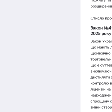
розширений
Стисло про
Закон №45
2025 року
Закон Украї
що мають л
щомісячної
торговельни
що є суттє
виключаючи 
дистиляти 
контролю ви
ліцензій на
надходженн
спрощену си
зміни створ