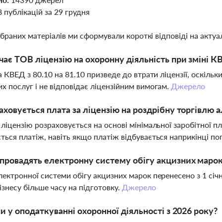
8 публікацій за 29 грудня
ібраних матеріалів ми сформували короткі відповіді на актуал
чає ТОВ ліцензію на охоронну діяльність при зміні КВ
на КВЕД з 80.10 на 81.10 призведе до втрати ліцензії, оскіль
х послуг і не відповідає ліцензійним вимогам.
Джерело
аховується плата за ліцензію на роздрібну торгівлю 
 ліцензію розраховується на основі мінімальної заробітної пл
ться платіж, навіть якщо платіж відбувається наприкінці п
провадять електронну систему обігу акцизних марок
лектронної системи обігу акцизних марок перенесено з 1 січ
ізнесу більше часу на підготовку.
Джерело
ни у оподаткуванні охоронної діяльності з 2026 року?