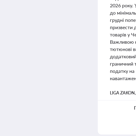
2026 року. 
до мінімаль
грудні попе
призвести д
товарів у Ч
Важливою н
тютюнові ви
додатковий
граничний 
податку на 
навантажен
LIGA ZAKON