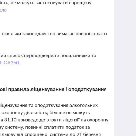
ність, не можуть застосовувати спрощену
ело
, оскільки законодавство вимагає повної сплати
вний список першоджерел з посиланнями та
 LIGA360.
ові правила ліцензування і оподаткування
і ліцензування та оподаткування алкогольних
ь охоронну діяльність, більше не можуть
а 81.10 призведе до втрати ліцензії на охоронну
ну систему, повинні сплатити податок за
відмову від спрощеної системи до 21 березня