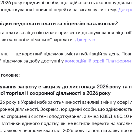
я 2026 року юридичні особи, що здійснюють охоронну діяль
оподаткування і повинні перейти на загальну систему.
Джер
лідки недоплати плати за ліцензію на алкоголь?
а плати за ліцензію може призвести до анулювання ліцензії
і актуальної мінімальної зарплати.
Джерело
тань — це короткий підсумок змісту публікацій за день. По
 підсумок за добу доступні у
комерційній версії Платформи
 головне:
ування запуску е-акцизу до листопада 2026 року та н
ї торгівлі і охоронної діяльності з 2026 року
026 року в Україні набирають чинності важливі зміни у сфер
оронної діяльності. Зокрема, юридичні особи, що здійснюют
на спрощеній системі оподаткування, а зміна КВЕД з 80.10 н
 Платники єдиного податку, які не встигли перейти на загаль
ставкою у першому кварталі 2026 року та подати заяву про 