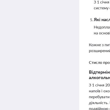
З 1 січн
систему 
Які нас
Недоплат
на основ
Кожне з пи
розширений
Стисло про
Відтермін
алкогольно
З 1 січня 2
напоїв і ох
перебувати 
діяльність.
подвійною 