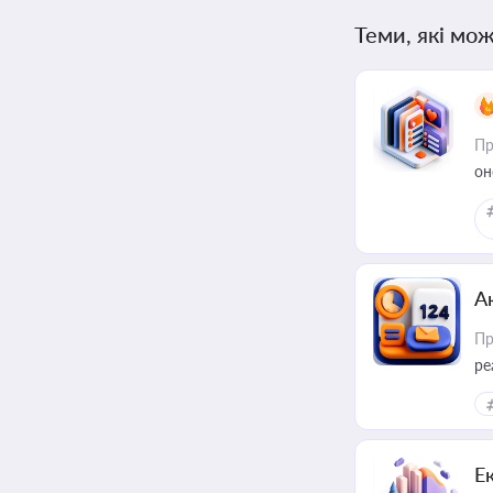
Теми, які мож
Пр
он
А
Пр
ре
Е