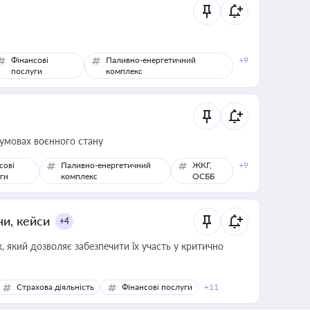
Фінансові
Паливно-енергетичний
+9
послуги
комплекс
 умовах воєнного стану
сові
Паливно-енергетичний
ЖКГ,
+9
ги
комплекс
ОСББ
ни, кейси
+4
 який дозволяє забезпечити їх участь у критично
Страхова діяльність
Фінансові послуги
+11