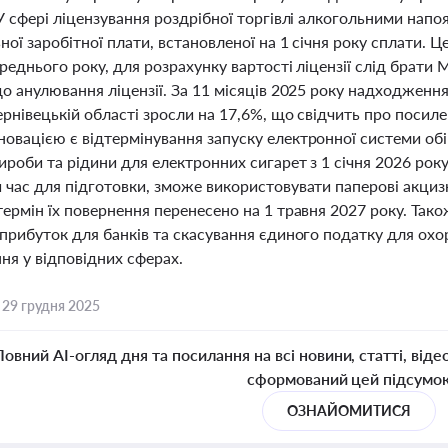
У сфері ліцензування роздрібної торгівлі алкогольними напоям
ної заробітної плати, встановленої на 1 січня року сплати. 
реднього року, для розрахунку вартості ліцензії слід брати
о анулювання ліцензії. За 11 місяців 2025 року надходження
ернівецькій області зросли на 17,6%, що свідчить про поси
овацією є відтермінування запуску електронної системи обіг
роби та рідини для електронних сигарет з 1 січня 2026 року
 час для підготовки, зможе використовувати паперові акцизн
термін їх повернення перенесено на 1 травня 2027 року. Та
прибуток для банків та скасування єдиного податку для охо
ня у відповідних сферах.
,
29 грудня 2025
Повний AI-огляд дня та посилання на всі новини, статті, віде
сформований цей підсумо
ОЗНАЙОМИТИСЯ