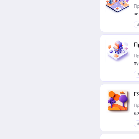
Пр
ви
П
Пр
пу
E
Пр
до