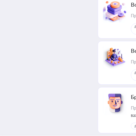
В
Пр
В
Пр
Б
Пр
ва