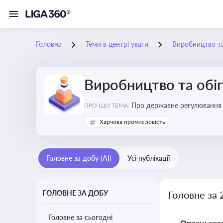
Головна
Теми в центрі уваги
Виробництво та
Виробництво та обіг
Про державне регулювання в
ПРО ЩО ТЕМА:
Харчова промисловість
Головне за добу (AI)
Усі публікації
ГОЛОВНЕ ЗА ДОБУ
Головне за 
Головне за сьогодні
Опрацьова