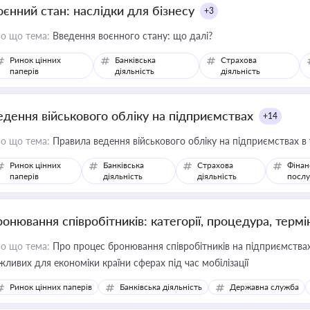
оєнний стан: наслідки для бізнесу
+3
о що тема:
Введення воєнного стану: що далі?
Ринок цінних
Банківська
Страхова
паперів
діяльність
діяльність
едення військового обліку на підприємствах
+14
о що тема:
Правила ведення військового обліку на підприємствах в
Ринок цінних
Банківська
Страхова
Фінан
паперів
діяльність
діяльність
послу
ронювання співробітників: категорії, процедура, термі
о що тема:
Про процес бронювання співробітників на підприємствах,
жливих для економіки країни сферах під час мобілізації
Ринок цінних паперів
Банківська діяльність
Державна служба