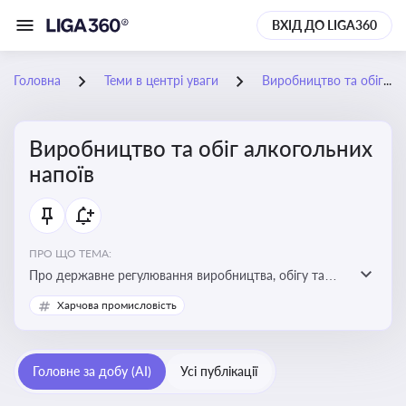
ВХІД ДО LIGA360
Головна
Теми в центрі уваги
Виробництво та обіг алкогольних напоїв
Виробництво та обіг алкогольних
напоїв
ПРО ЩО ТЕМА:
Про державне регулювання виробництва, обігу та
оподаткування алкогольної продукції, про
Харчова промисловість
ліцензування та правові ризики
Головне за добу (AI)
Усі публікації