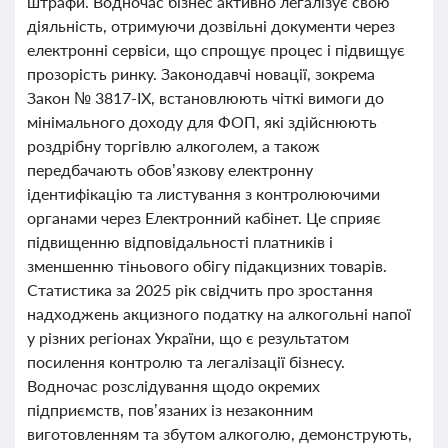
штрафи. Водночас бізнес активно легалізує свою
діяльність, отримуючи дозвільні документи через
електронні сервіси, що спрощує процес і підвищує
прозорість ринку. Законодавчі новації, зокрема
Закон № 3817-ІХ, встановлюють чіткі вимоги до
мінімального доходу для ФОП, які здійснюють
роздрібну торгівлю алкоголем, а також
передбачають обов’язкову електронну
ідентифікацію та листування з контролюючими
органами через Електронний кабінет. Це сприяє
підвищенню відповідальності платників і
зменшенню тіньового обігу підакцизних товарів.
Статистика за 2025 рік свідчить про зростання
надходжень акцизного податку на алкогольні напої
у різних регіонах України, що є результатом
посилення контролю та легалізації бізнесу.
Водночас розслідування щодо окремих
підприємств, пов’язаних із незаконним
виготовленням та збутом алкоголю, демонструють,