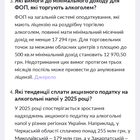
Які вимоги до мінімального доходу для
ФОП, які торгують алкоголем?
ФОП на загальній системі оподаткування, які
мають ліцензію на роздрібну торгівлю
алкоголем, повинні мати мінімальний місячний
дохід не менше 17 294 грн. Для торговельних
точок за межами обласних центрів з площею до
500 кв.м мінімальний дохід становить 12 970,50
грн. Недотримання цих вимог протягом трьох
місяців поспіль може призвести до анулювання
ліцензії.
Джерело
Які тенденції сплати акцизного податку на
алкогольні напої у 2025 році?
У 2025 році спостерігається зростання
надходжень акцизного податку на алкогольні
напої у різних регіонах України. Наприклад, у
Черкаській області сплачено понад 255 млн грн, у
Миколаївській – 179 млн грн, а у Закарпатській –