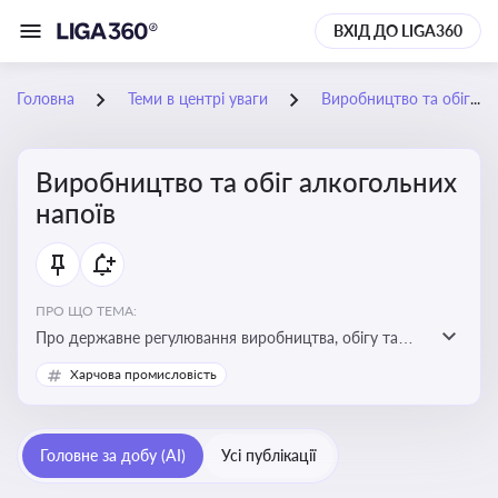
ВХІД ДО LIGA360
Головна
Теми в центрі уваги
Виробництво та обіг алкогольних напоїв
Виробництво та обіг алкогольних
напоїв
ПРО ЩО ТЕМА:
Про державне регулювання виробництва, обігу та
оподаткування алкогольної продукції, про
Харчова промисловість
ліцензування та правові ризики
Головне за добу (AI)
Усі публікації