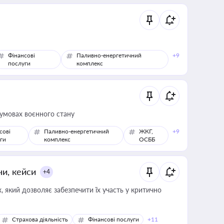
Фінансові
Паливно-енергетичний
+9
послуги
комплекс
 умовах воєнного стану
сові
Паливно-енергетичний
ЖКГ,
+9
ги
комплекс
ОСББ
ни, кейси
+4
 який дозволяє забезпечити їх участь у критично
Страхова діяльність
Фінансові послуги
+11