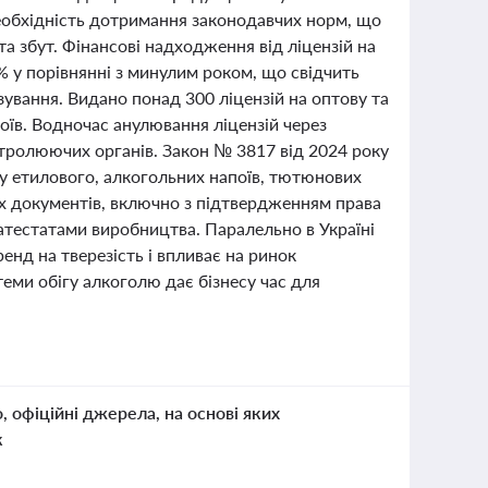
необхідність дотримання законодавчих норм, що
а збут. Фінансові надходження від ліцензій на
% у порівнянні з минулим роком, що свідчить
ування. Видано понад 300 ліцензій на оптову та
оїв. Водночас анулювання ліцензій через
тролюючих органів. Закон № 3817 від 2024 року
у етилового, алкогольних напоїв, тютюнових
их документів, включно з підтвердженням права
атестатами виробництва. Паралельно в Україні
енд на тверезість і впливає на ринок
еми обігу алкоголю дає бізнесу час для
о, офіційні джерела, на основі яких
к