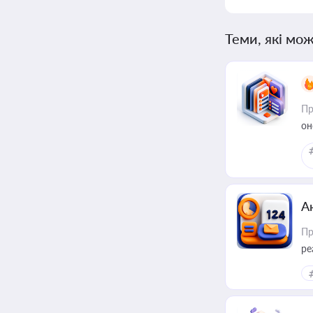
Теми, які мож
Пр
он
А
Пр
ре