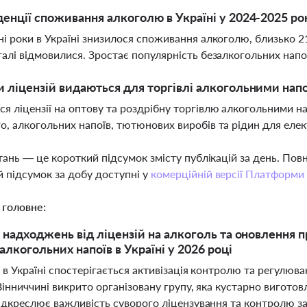
денції споживання алкоголю в Україні у 2024-2025 ро
ні роки в Україні знизилося споживання алкоголю, близько 2
галі відмовилися. Зростає популярність безалкогольних напо
и ліцензій видаються для торгівлі алкогольними нап
я ліцензії на оптову та роздрібну торгівлю алкогольними н
о, алкогольних напоїв, тютюнових виробів та рідин для еле
тань — це короткий підсумок змісту публікацій за день. По
 підсумок за добу доступні у
комерційній версії Платформи
 головне:
 надходжень від ліцензій на алкоголь та оновлення п
алкогольних напоїв в Україні у 2026 році
 в Україні спостерігається активізація контролю та регулюв
Вінниччині викрито організовану групу, яка кустарно виготов
ідкреслює важливість суворого ліцензування та контролю за