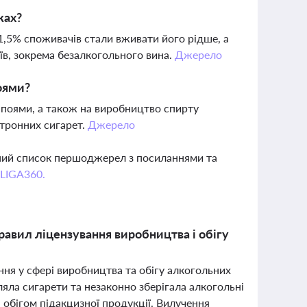
ках?
1,5% споживачів стали вживати його рідше, а
їв, зокрема безалкогольного вина.
Джерело
оями?
апоями, а також на виробництво спирту
ктронних сигарет.
Джерело
вний список першоджерел з посиланнями та
 LIGA360.
равил ліцензування виробництва і обігу
ання у сфері виробництва та обігу алкогольних
ляла сигарети та незаконно зберігала алкогольні
 обігом підакцизної продукції. Вилучення