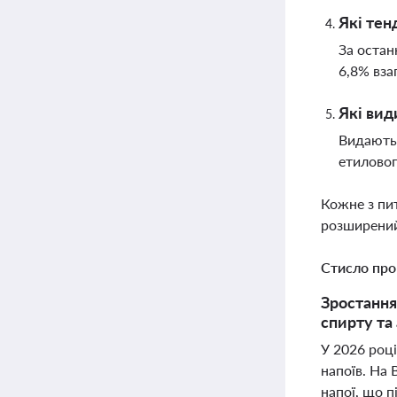
Які тен
За остан
6,8% вза
Які вид
Видаютьс
етиловог
Кожне з пи
розширений
Стисло про
Зростання
спирту та 
У 2026 році
напоїв. На 
напої, що п