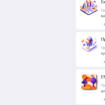
Е
Пр
ви
П
Пр
пу
E
Пр
до