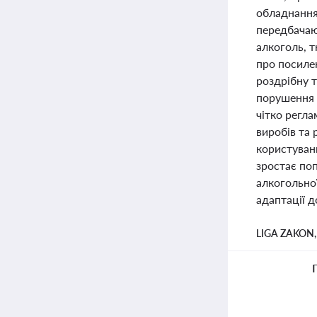
обладнання
передбачают
алкоголь, т
про посиле
роздрібну т
порушення 
чітко регл
виробів та
користуван
зростає поп
алкогольної
адаптації 
LIGA ZAKON