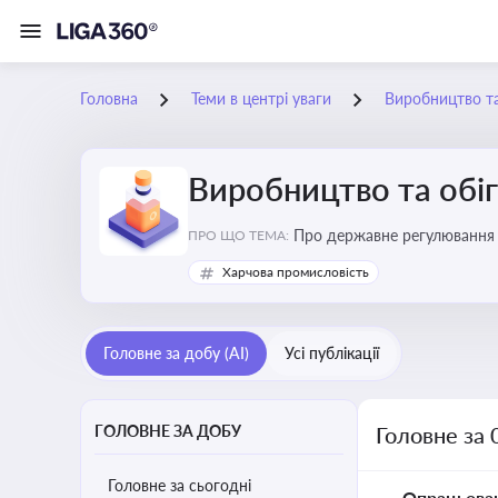
Головна
Теми в центрі уваги
Виробництво та
Виробництво та обіг
Про державне регулювання в
ПРО ЩО ТЕМА:
Харчова промисловість
Головне за добу (AI)
Усі публікації
ГОЛОВНЕ ЗА ДОБУ
Головне за 
Головне за сьогодні
Опрацьова