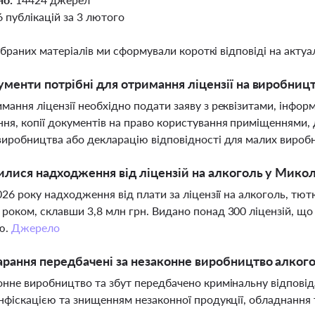
6 публікацій за 3 лютого
ібраних матеріалів ми сформували короткі відповіді на актуал
ументи потрібні для отримання ліцензії на виробницт
мання ліцензії необхідно подати заяву з реквізитами, інфор
ня, копії документів на право користування приміщеннями, д
виробництва або декларацію відповідності для малих вироб
илися надходження від ліцензій на алкоголь у Микола
2026 року надходження від плати за ліцензії на алкоголь, тю
роком, склавши 3,8 млн грн. Видано понад 300 ліцензій, що
ю.
Джерело
арання передбачені за незаконне виробництво алкого
онне виробництво та збут передбачено кримінальну відповіда
онфіскацією та знищенням незаконної продукції, обладнання