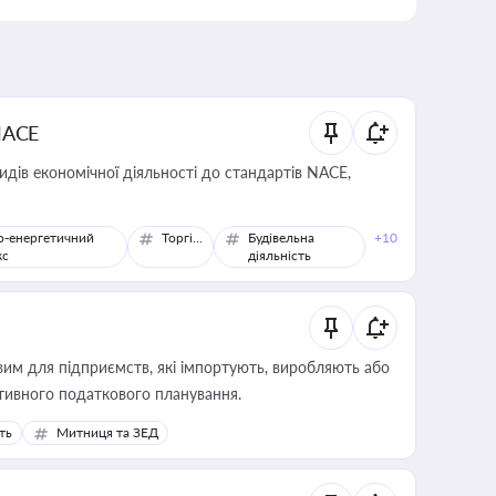
NACE
идів економічної діяльності до стандартів NACE,
о-енергетичний
Торгівля
Будівельна
+10
кс
діяльність
вим для підприємств, які імпортують, виробляють або
тивного податкового планування.
ть
Митниця та ЗЕД