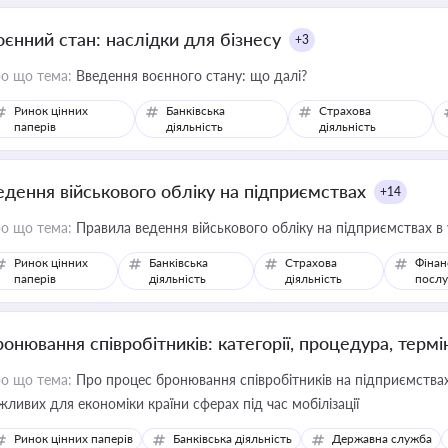
оєнний стан: наслідки для бізнесу
+3
о що тема:
Введення воєнного стану: що далі?
Ринок цінних
Банківська
Страхова
паперів
діяльність
діяльність
едення військового обліку на підприємствах
+14
о що тема:
Правила ведення військового обліку на підприємствах в
Ринок цінних
Банківська
Страхова
Фінан
паперів
діяльність
діяльність
послу
ронювання співробітників: категорії, процедура, термі
о що тема:
Про процес бронювання співробітників на підприємствах,
жливих для економіки країни сферах під час мобілізації
Ринок цінних паперів
Банківська діяльність
Державна служба