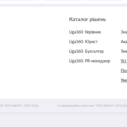
Каталог рішень
Liga360: Керівник
Зн
Liga360: Юрист
Ак
Liga360: Бухгалтер
Тем
Liga360: PR-менеджер
Усі
Пол
Умо
ОВ "ЛІГА ЗАКОН", 2007-2026.
© Інформаційне агентство "ЛІГА:ЗАКОН", 2010-20