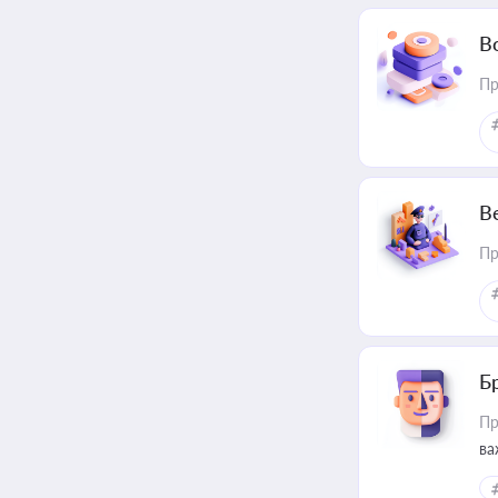
В
Пр
В
Пр
Б
Пр
ва