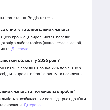
ьні запитання. Ви дізнаєтесь:
во спирту та алкогольних напоїв?
мацією про місця виробництва, перелік
оговір з лабораторією (якщо немає власної),
ництв.
Джерело
ївській області у 2026 році?
тюн і пальне зросли на понад 22% порівняно з
 свідчить про активізацію ринку та посилення
льних напоїв та тютюнових виробів?
льність з позбавленням волі від трьох до п'яти
 та сировини.
Джерело