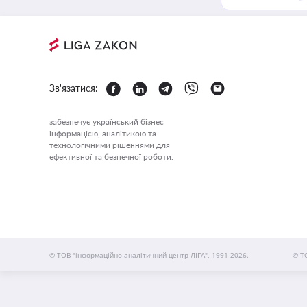
Зв'язатися:
забезпечує український бізнес
інформацією, аналітикою та
технологічними рішеннями для
ефективної та безпечної роботи.
© ТОВ "інформаційно-аналітичний центр ЛІГА", 1991-2026.
© Т