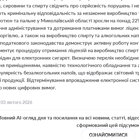
, сировини та спирту свідчить про серйозність порушень і 
ь кримінальну відповідальність за незаконне виробництво т
ютюн та пальне у Миколаївській області зросли на понад 22
ння адміністрування та дотримання платниками вимог ліценз
оргівлю, а також на виробництво спирту та алкогольних нап
податкового законодавства демонструє активну роботу кон
аментує процедуру отримання ліцензій на виробництво спирт
 рідин для електронних сигарет. Визначено перелік необхідн
ня приміщеннями, наявністю технологічного обладнання та 
улярність безалкогольних напоїв, що відображає світовий тр
 продукції. Відтермінування впровадження електронної сист
до нових цифрових вимог.
,
03 лютого 2026
Повний AI-огляд дня та посилання на всі новини, статті, віде
сформований цей підсумо
ОЗНАЙОМИТИСЯ