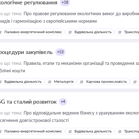
кологічне регулювання
+18
о що тема:
Про правове регулювання екологічних вимог до виробни
кидів і гармонізацією з європейськими нормами
Паливно-енергетичний комплекс
Будівельна діяльність
Транспо
роцедури закупівель
+53
о що тема:
Правила, етапи та механізми організації та проведення за
блічні кошти
Будівельна діяльність
Металургія
Харчова промисловість
SG та сталий розвиток
+4
о що тема:
Про відповідальне ведення бізнесу з урахуванням еколог
сягнення довгострокової сталості
Паливно-енергетичний комплекс
Будівельна діяльність
Транспо