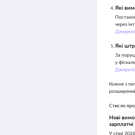
Які вим
Постанов
через ін
Джерел
Які штр
За поруш
у фіскал
Джерел
Кожне з пи
розширений
Стисло про
Нові вимо
зарплатні
У січні 202