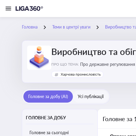
Головна
Теми в центрі уваги
Виробництво та
Виробництво та обіг
Про державне регулювання в
ПРО ЩО ТЕМА:
Харчова промисловість
Головне за добу (AI)
Усі публікації
ГОЛОВНЕ ЗА ДОБУ
Головне за 
Головне за сьогодні
Опрацьова