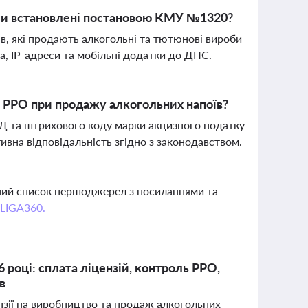
ями встановлені постановою КМУ №1320?
ів, які продають алкогольні та тютюнові вироби
на, IP-адреси та мобільні додатки до ДПС.
я РРО при продажу алкогольних напоїв?
ЗЕД та штрихового коду марки акцизного податку
тивна відповідальність згідно з законодавством.
вний список першоджерел з посиланнями та
 LIGA360.
6 році: сплата ліцензій, контроль РРО,
в
ензії на виробництво та продаж алкогольних