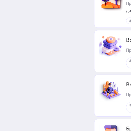
Пр
до
В
Пр
В
Пр
Б