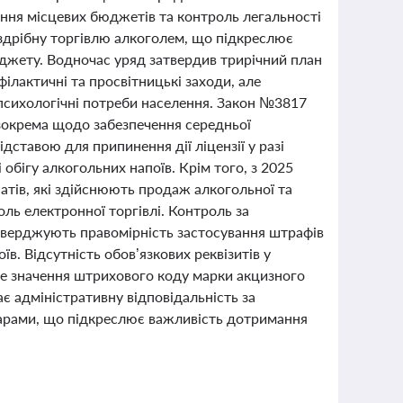
ення місцевих бюджетів та контроль легальності
оздрібну торгівлю алкоголем, що підкреслює
джету. Водночас уряд затвердив трирічний план
ілактичні та просвітницькі заходи, але
 психологічні потреби населення. Закон №3817
 зокрема щодо забезпечення середньої
дставою для припинення дії ліцензії у разі
 обігу алкогольних напоїв. Крім того, з 2025
атів, які здійснюють продаж алкогольної та
оль електронної торгівлі. Контроль за
дтверджують правомірність застосування штрафів
. Відсутність обов’язкових реквізитів у
ове значення штрихового коду марки акцизного
є адміністративну відповідальність за
варами, що підкреслює важливість дотримання