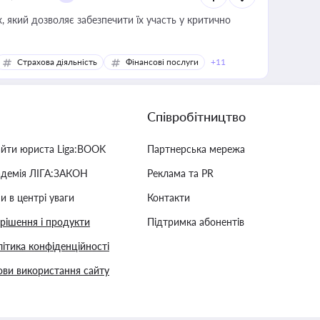
 який дозволяє забезпечити їх участь у критично
Страхова діяльність
Фінансові послуги
+11
Співробітництво
айти юриста Liga:BOOK
Партнерська мережа
адемія ЛІГА:ЗАКОН
Реклама та PR
и в центрі уваги
Контакти
 рішення і продукти
Підтримка абонентів
ітика конфіденційності
ви використання сайту