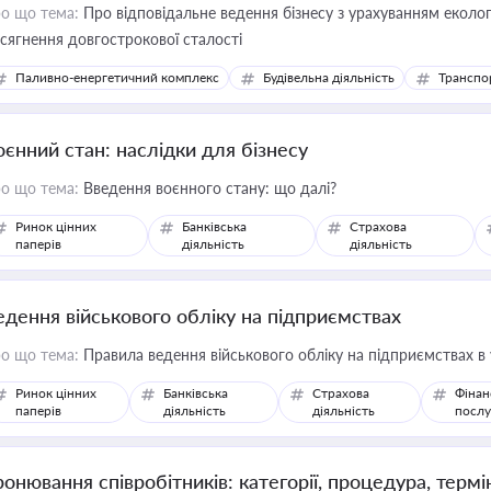
о що тема:
Про відповідальне ведення бізнесу з урахуванням еколог
сягнення довгострокової сталості
Паливно-енергетичний комплекс
Будівельна діяльність
Транспо
оєнний стан: наслідки для бізнесу
о що тема:
Введення воєнного стану: що далі?
Ринок цінних
Банківська
Страхова
паперів
діяльність
діяльність
едення військового обліку на підприємствах
о що тема:
Правила ведення військового обліку на підприємствах в
Ринок цінних
Банківська
Страхова
Фінан
паперів
діяльність
діяльність
послу
ронювання співробітників: категорії, процедура, термі