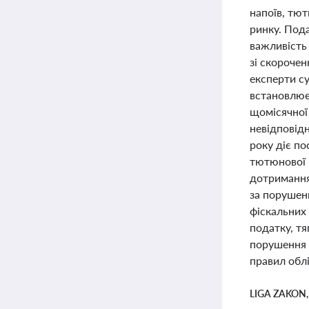
напоїв, тют
ринку. Под
важливість
зі скорочен
експерти су
встановлює
щомісячної 
невідповідн
року діє по
тютюнової п
дотримання
за порушенн
фіскальних 
податку, тя
порушення 
правил облі
LIGA ZAKON