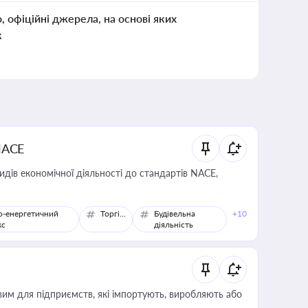
о, офіційні джерела, на основі яких
к
NACE
идів економічної діяльності до стандартів NACE,
о-енергетичний
Торгівля
Будівельна
+10
кс
діяльність
вим для підприємств, які імпортують, виробляють або