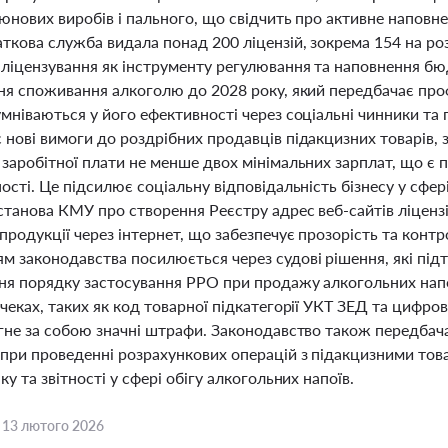
юнових виробів і пального, що свідчить про активне наповн
аткова служба видала понад 200 ліцензій, зокрема 154 на р
 ліцензування як інструменту регулювання та наповнення бю
ня споживання алкоголю до 2028 року, який передбачає проф
мніваються у його ефективності через соціальні чинники та
 нові вимоги до роздрібних продавців підакцизних товарів,
заробітної плати не менше двох мінімальних зарплат, що є пі
ості. Це підсилює соціальну відповідальність бізнесу у сфері
станова КМУ про створення Реєстру адрес веб-сайтів ліцензі
родукції через інтернет, що забезпечує прозорість та контр
м законодавства посилюється через судові рішення, які пі
я порядку застосування РРО при продажу алкогольних напоїв
чеках, таких як код товарної підкатегорії УКТ ЗЕД та цифр
гне за собою значні штрафи. Законодавство також передбача
при проведенні розрахункових операцій з підакцизними то
ку та звітності у сфері обігу алкогольних напоїв.
,
13 лютого 2026