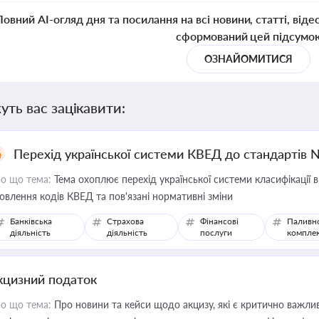
Повний AI-огляд дня та посилання на всі новини, статті, віде
сформований цей підсумо
ОЗНАЙОМИТИСЯ
уть вас зацікавити:
Перехід української системи КВЕД до стандартів 
о що тема:
Тема охоплює перехід української системи класифікації в
овлення кодів КВЕД та пов'язані нормативні зміни
Банківська
Страхова
Фінансові
Паливн
діяльність
діяльність
послуги
компле
кцизний податок
о що тема:
Про новини та кейси щодо акцизу, які є критично важли