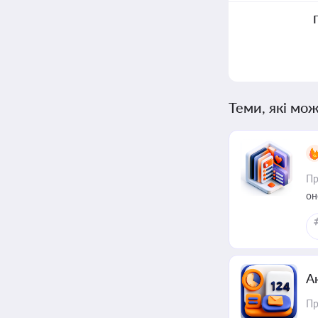
Теми, які мож
Пр
он
А
Пр