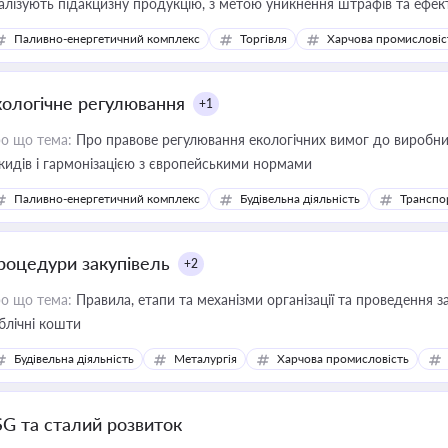
алізують підакцизну продукцію, з метою уникнення штрафів та ефек
Паливно-енергетичний комплекс
Торгівля
Харчова промисловіс
кологічне регулювання
+1
о що тема:
Про правове регулювання екологічних вимог до виробни
кидів і гармонізацією з європейськими нормами
Паливно-енергетичний комплекс
Будівельна діяльність
Транспо
роцедури закупівель
+2
о що тема:
Правила, етапи та механізми організації та проведення за
блічні кошти
Будівельна діяльність
Металургія
Харчова промисловість
SG та сталий розвиток