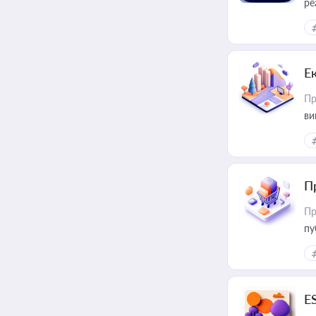
ре
Е
Пр
ви
П
Пр
пу
E