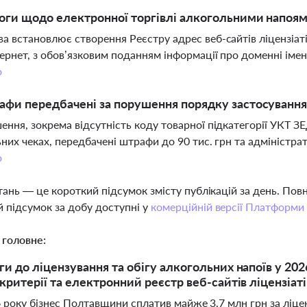
оги щодо електронної торгівлі алкогольними напо
а встановлює створення Реєстру адрес веб-сайтів ліцензіат
тернет, з обов’язковим поданням інформації про доменні іме
о
афи передбачені за порушення порядку застосуванн
ення, зокрема відсутність коду товарної підкатегорії УКТ 
ьних чеках, передбачені штрафи до 90 тис. грн та адміністра
о
тань — це короткий підсумок змісту публікацій за день. По
 підсумок за добу доступні у
комерційній версії Платформи
 головне:
ги до ліцензування та обігу алкогольних напоїв у 202
 критерії та електронний реєстр веб-сайтів ліцензіаті
6 року бізнес Полтавщини сплатив майже 3,7 млн грн за ліц