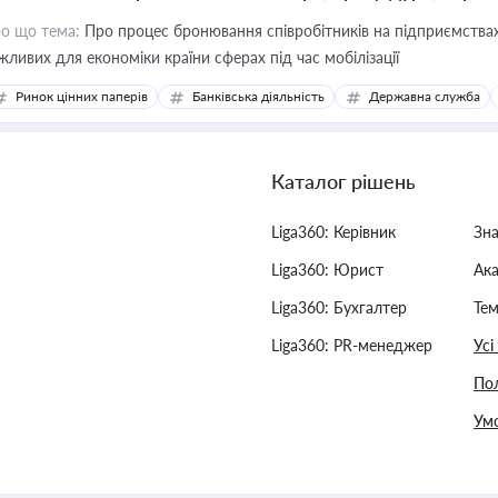
о що тема:
Про процес бронювання співробітників на підприємствах,
жливих для економіки країни сферах під час мобілізації
Ринок цінних паперів
Банківська діяльність
Державна служба
Каталог рішень
Liga360: Керівник
Зн
Liga360: Юрист
Ак
Liga360: Бухгалтер
Тем
Liga360: PR-менеджер
Усі
Пол
Умо