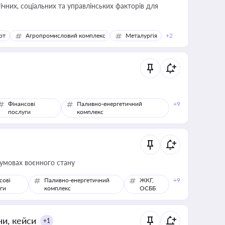
ічних, соціальних та управлінських факторів для
рт
Агропромисловий комплекс
Металургія
+2
Фінансові
Паливно-енергетичний
+9
послуги
комплекс
 умовах воєнного стану
сові
Паливно-енергетичний
ЖКГ,
+9
ги
комплекс
ОСББ
ни, кейси
+1