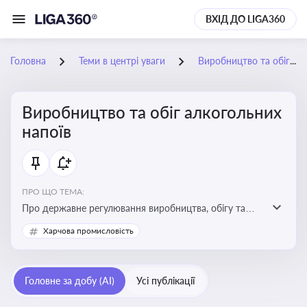
ВХІД ДО LIGA360
Головна
Теми в центрі уваги
Виробництво та обіг алкогольних напоїв
Виробництво та обіг алкогольних
напоїв
ПРО ЩО ТЕМА:
Про державне регулювання виробництва, обігу та
оподаткування алкогольної продукції, про
Харчова промисловість
ліцензування та правові ризики
Головне за добу (AI)
Усі публікації