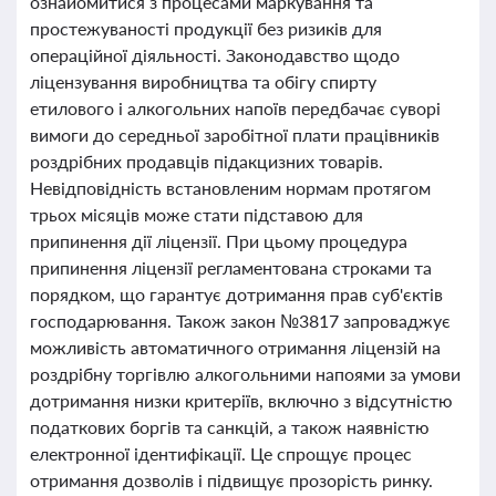
ознайомитися з процесами маркування та
простежуваності продукції без ризиків для
операційної діяльності. Законодавство щодо
ліцензування виробництва та обігу спирту
етилового і алкогольних напоїв передбачає суворі
вимоги до середньої заробітної плати працівників
роздрібних продавців підакцизних товарів.
Невідповідність встановленим нормам протягом
трьох місяців може стати підставою для
припинення дії ліцензії. При цьому процедура
припинення ліцензії регламентована строками та
порядком, що гарантує дотримання прав суб'єктів
господарювання. Також закон №3817 запроваджує
можливість автоматичного отримання ліцензій на
роздрібну торгівлю алкогольними напоями за умови
дотримання низки критеріїв, включно з відсутністю
податкових боргів та санкцій, а також наявністю
електронної ідентифікації. Це спрощує процес
отримання дозволів і підвищує прозорість ринку.