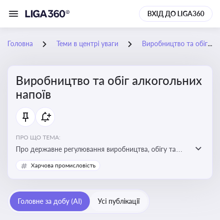
ВХІД ДО LIGA360
Головна
Теми в центрі уваги
Виробництво та обіг алкогольних напоїв
Виробництво та обіг алкогольних
напоїв
ПРО ЩО ТЕМА:
Про державне регулювання виробництва, обігу та
оподаткування алкогольної продукції, про
Харчова промисловість
ліцензування та правові ризики
Головне за добу (AI)
Усі публікації