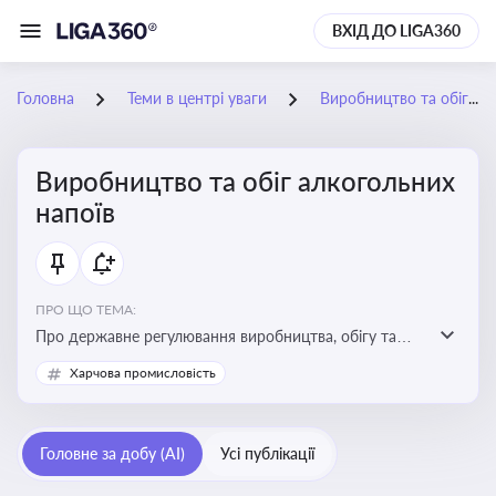
ВХІД ДО LIGA360
Головна
Теми в центрі уваги
Виробництво та обіг алкогольних напоїв
Виробництво та обіг алкогольних
напоїв
ПРО ЩО ТЕМА:
Про державне регулювання виробництва, обігу та
оподаткування алкогольної продукції, про
Харчова промисловість
ліцензування та правові ризики
Головне за добу (AI)
Усі публікації