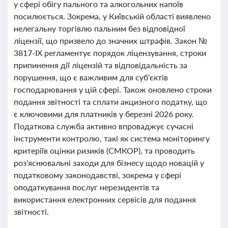
у сфері обігу пального та алкогольних напоїв
посилюється. Зокрема, у Київській області виявлено
нелегальну торгівлю пальним без відповідної
ліцензії, що призвело до значних штрафів. Закон №
3817-ІХ регламентує порядок ліцензування, строки
припинення дії ліцензій та відповідальність за
порушення, що є важливим для суб'єктів
господарювання у цій сфері. Також оновлено строки
подання звітності та сплати акцизного податку, що
є ключовими для платників у березні 2026 року.
Податкова служба активно впроваджує сучасні
інструменти контролю, такі як система моніторингу
критеріїв оцінки ризиків (СМКОР), та проводить
роз'яснювальні заходи для бізнесу щодо новацій у
податковому законодавстві, зокрема у сфері
оподаткування послуг нерезидентів та
використання електронних сервісів для подання
звітності.