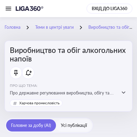
ВХІД ДО LIGA360
Головна
Теми в центрі уваги
Виробництво та обіг алкогольних напоїв
Виробництво та обіг алкогольних
напоїв
ПРО ЩО ТЕМА:
Про державне регулювання виробництва, обігу та
оподаткування алкогольної продукції, про
Харчова промисловість
ліцензування та правові ризики
Головне за добу (AI)
Усі публікації