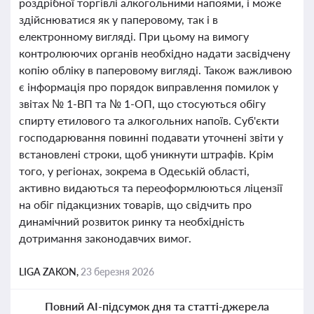
роздрібної торгівлі алкогольними напоями, і може
здійснюватися як у паперовому, так і в
електронному вигляді. При цьому на вимогу
контролюючих органів необхідно надати засвідчену
копію обліку в паперовому вигляді. Також важливою
є інформація про порядок виправлення помилок у
звітах № 1-ВП та № 1-ОП, що стосуються обігу
спирту етилового та алкогольних напоїв. Суб'єкти
господарювання повинні подавати уточнені звіти у
встановлені строки, щоб уникнути штрафів. Крім
того, у регіонах, зокрема в Одеській області,
активно видаються та переоформлюються ліцензії
на обіг підакцизних товарів, що свідчить про
динамічний розвиток ринку та необхідність
дотримання законодавчих вимог.
LIGA ZAKON,
23 березня 2026
Повний AI-підсумок дня та статті-джерела