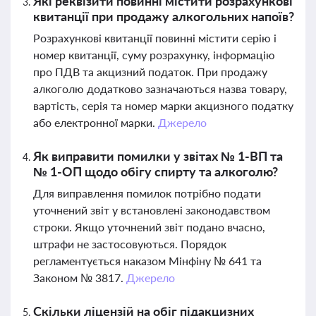
Які реквізити повинні містити розрахункові
квитанції при продажу алкогольних напоїв?
Розрахункові квитанції повинні містити серію і
номер квитанції, суму розрахунку, інформацію
про ПДВ та акцизний податок. При продажу
алкоголю додатково зазначаються назва товару,
вартість, серія та номер марки акцизного податку
або електронної марки.
Джерело
Як виправити помилки у звітах № 1-ВП та
№ 1-ОП щодо обігу спирту та алкоголю?
Для виправлення помилок потрібно подати
уточнений звіт у встановлені законодавством
строки. Якщо уточнений звіт подано вчасно,
штрафи не застосовуються. Порядок
регламентується наказом Мінфіну № 641 та
Законом № 3817.
Джерело
Скільки ліцензій на обіг підакцизних