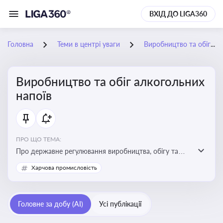
ВХІД ДО LIGA360
Головна
Теми в центрі уваги
Виробництво та обіг алкогольних напоїв
Виробництво та обіг алкогольних
напоїв
ПРО ЩО ТЕМА:
Про державне регулювання виробництва, обігу та
оподаткування алкогольної продукції, про
Харчова промисловість
ліцензування та правові ризики
Головне за добу (AI)
Усі публікації