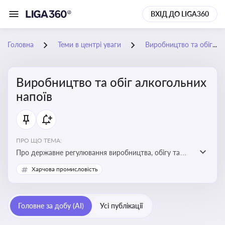
ВХІД ДО LIGA360
Головна
Теми в центрі уваги
Виробництво та обіг алкогольних напоїв
Виробництво та обіг алкогольних
напоїв
ПРО ЩО ТЕМА:
Про державне регулювання виробництва, обігу та
оподаткування алкогольної продукції, про
Харчова промисловість
ліцензування та правові ризики
Головне за добу (AI)
Усі публікації