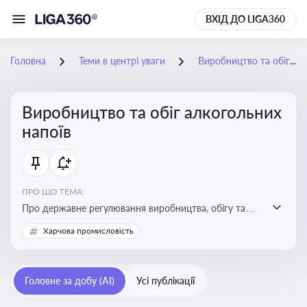
ВХІД ДО LIGA360
Головна
Теми в центрі уваги
Виробництво та обіг алкогольних напоїв
Виробництво та обіг алкогольних
напоїв
ПРО ЩО ТЕМА:
Про державне регулювання виробництва, обігу та
оподаткування алкогольної продукції, про
Харчова промисловість
ліцензування та правові ризики
Головне за добу (AI)
Усі публікації