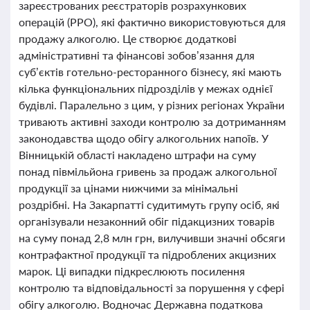
зареєстрованих реєстраторів розрахункових
операцій (РРО), які фактично використовуються для
продажу алкоголю. Це створює додаткові
адміністративні та фінансові зобов’язання для
суб’єктів готельно-ресторанного бізнесу, які мають
кілька функціональних підрозділів у межах однієї
будівлі. Паралельно з цим, у різних регіонах України
тривають активні заходи контролю за дотриманням
законодавства щодо обігу алкогольних напоїв. У
Вінницькій області накладено штрафи на суму
понад півмільйона гривень за продаж алкогольної
продукції за цінами нижчими за мінімальні
роздрібні. На Закарпатті судитимуть групу осіб, які
організували незаконний обіг підакцизних товарів
на суму понад 2,8 млн грн, вилучивши значні обсяги
контрафактної продукції та підроблених акцизних
марок. Ці випадки підкреслюють посилення
контролю та відповідальності за порушення у сфері
обігу алкоголю. Водночас Державна податкова