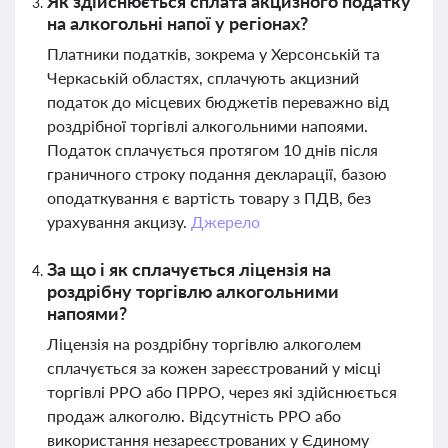
Як здійснюється сплата акцизного податку
на алкогольні напої у регіонах?
Платники податків, зокрема у Херсонській та
Черкаській областях, сплачують акцизний
податок до місцевих бюджетів переважно від
роздрібної торгівлі алкогольними напоями.
Податок сплачується протягом 10 днів після
граничного строку подання декларації, базою
оподаткування є вартість товару з ПДВ, без
урахування акцизу.
Джерело
За що і як сплачується ліцензія на
роздрібну торгівлю алкогольними
напоями?
Ліцензія на роздрібну торгівлю алкоголем
сплачується за кожен зареєстрований у місці
торгівлі РРО або ПРРО, через які здійснюється
продаж алкоголю. Відсутність РРО або
використання незареєстрованих у Єдиному