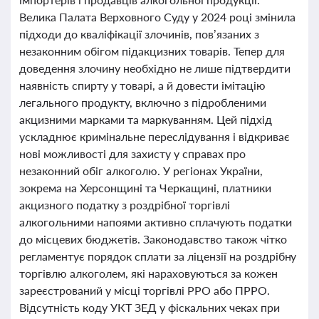
Велика Палата Верховного Суду у 2024 році змінила
підходи до кваліфікації злочинів, пов’язаних з
незаконним обігом підакцизних товарів. Тепер для
доведення злочину необхідно не лише підтвердити
наявність спирту у товарі, а й довести імітацію
легального продукту, включно з підробленими
акцизними марками та маркуванням. Цей підхід
ускладнює кримінальне переслідування і відкриває
нові можливості для захисту у справах про
незаконний обіг алкоголю. У регіонах України,
зокрема на Херсонщині та Черкащині, платники
акцизного податку з роздрібної торгівлі
алкогольними напоями активно сплачують податки
до місцевих бюджетів. Законодавство також чітко
регламентує порядок сплати за ліцензії на роздрібну
торгівлю алкоголем, які нараховуються за кожен
зареєстрований у місці торгівлі РРО або ПРРО.
Відсутність коду УКТ ЗЕД у фіскальних чеках при