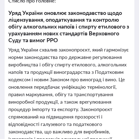
Стисло про головне:
Уряд України оновлює законодавство щодо
ліцензування, оподаткування та контролю
обігу алкогольних напоїв і спирту етилового з
урахуванням нових стандартів Верховного
Суду та вимог РРО
Уряд України схвалив законопроєкт, який гармонізує
норми законодавства про державне регулювання
виробництва і обігу спирту етилового, алкогольних
напоїв та продукції виноградарства з Податковим
кодексом і новим Законом про виноград і вино. Це
оновлення передбачає уніфікацію термінології,
правил маркування, обігу та транспортування
виноробної продукції, а також врегулювання
процедур імпорту та експорту. Законопроєкт
спрямований на підвищення прозорості і
відповідності галузевого та податкового
законодавства, що важливо для виробників,
імпортерів і продавців алкогольної продукції.