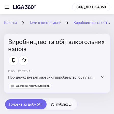
ВХІД ДО LIGA360
Головна
Теми в центрі уваги
Виробництво та обіг алкогольних напоїв
Виробництво та обіг алкогольних
напоїв
ПРО ЩО ТЕМА:
Про державне регулювання виробництва, обігу та
оподаткування алкогольної продукції, про
Харчова промисловість
ліцензування та правові ризики
Головне за добу (AI)
Усі публікації