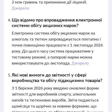
2 млн гривень та припинення дії ліцензії.
Джерело
Що відомо про впровадження електронної
системи обігу акцизних марок?
Електронна система обігу акцизних марок на
алкоголь та тютюн запроваджується поетапно і
почне повноцінно працювати з 1 листопада 2026
року. До цього часу система працюватиме у
тестовому режимі, а паперові марки можна
використовувати до листопада.
Джерело
Які нові вимоги до звітності у сфері
виробництва та обігу підакцизних товарів?
З 1 березня 2026 року введено оновлені форми
звітності для виробників спирту, алкогольних
напоїв та тютюнових виробів. Звіти подаються
щомісяця та щорічно за новими формами, що
підвищує контроль за обігом продукції.
Джерело