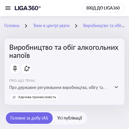
ВХІД ДО LIGA360
Головна
Теми в центрі уваги
Виробництво та обіг алкогольних напоїв
Виробництво та обіг алкогольних
напоїв
ПРО ЩО ТЕМА:
Про державне регулювання виробництва, обігу та
оподаткування алкогольної продукції, про
Харчова промисловість
ліцензування та правові ризики
Головне за добу (AI)
Усі публікації