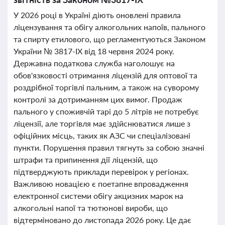
У 2026 році в Україні діють оновлені правила
ліцензування та обігу алкогольних напоїв, пального
та спирту етилового, що регламентуються Законом
України № 3817-ІХ від 18 червня 2024 року.
Державна податкова служба наголошує на
обов'язковості отримання ліцензій для оптової та
роздрібної торгівлі пальним, а також на суворому
контролі за дотриманням цих вимог. Продаж
пального у споживчій тарі до 5 літрів не потребує
ліцензії, але торгівля має здійснюватися лише з
офіційних місць, таких як АЗС чи спеціалізовані
пункти. Порушення правил тягнуть за собою значні
штрафи та припинення дії ліцензій, що
підтверджують приклади перевірок у регіонах.
Важливою новацією є поетапне впровадження
електронної системи обігу акцизних марок на
алкогольні напої та тютюнові вироби, що
відтерміновано до листопада 2026 року. Це дає