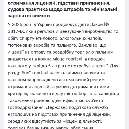
отримання ліцензій, підстави припинення,
судова практика щодо штрафів та мінімальні
зарплатні вимоги
У 2026 році в Україні продовжує діяти Закон №
3817-ІХ, який регулює ліцензування виробництва та
обігу спирту етилового, алкогольних напоїв,
тютюнових виробів та пального. Важливо, що
ліцензії на оптову та роздрібну торгівлю пальним
видаються на кожне місце торгівлі, а продаж
пального у тарі до 5 літрів не потребує ліцензії. Для
роздрібної торгівлі алкогольними напоями та
пальним запроваджено автоматичний режим
отримання ліцензій за умови дотримання низки
критеріїв, включно з відсутністю боргів та санкцій, а
також електронною ідентифікацією суб'єкта
господарювання. Державна податкова служба
наголошує на підставах припинення дії ліцензій,
серед яких відсутність за місцем діяльності,
торгівля без акцизних марок, зберігання