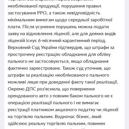
необлікованої продукції, порушення правил
застосування РРО, а також невідповідність
мінімальним вимогам щодо середньої заробітної
плати. Після усунення порушень можна подати
заяву на відновлення ліцензії, але для деяких видів
ліцензій існує 6-місячний карантинний період.
Верховний Суд України підтвердив, що штрафи за
прострочену реєстрацію обладнання для обліку
пального не застосовуються, якщо обладнання
фактично зареєстроване. Також суд уточнив, що
штрафи за реалізацію необлікованого пального
можливі лише при доведенні факту такої реалізації.
Окремо ДПС роз'яснила, що повернення
орендованого авто з повним баком пального не є
операцією реалізації пального і не вимагає
реєстрації платником акцизного податку чи ліцензії
на торгівлю пальним. Водночас бізнес, який
здійснює реальну торгівлю пальним, повинен