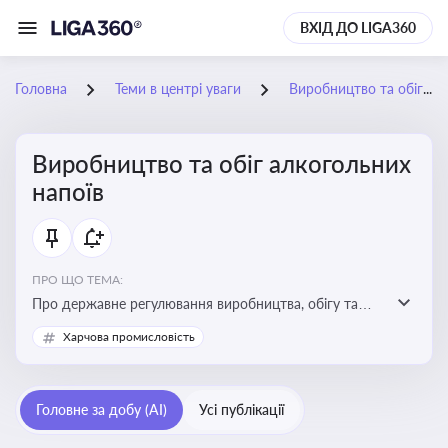
ВХІД ДО LIGA360
Головна
Теми в центрі уваги
Виробництво та обіг алкогольних напоїв
Виробництво та обіг алкогольних
напоїв
ПРО ЩО ТЕМА:
Про державне регулювання виробництва, обігу та
оподаткування алкогольної продукції, про
Харчова промисловість
ліцензування та правові ризики
Головне за добу (AI)
Усі публікації