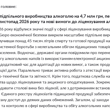
 головне:
підпільного виробництва алкоголю на 4,7 млн грн, п
листопад 2026 року та нові вимоги до ліцензування а
26 року відбулися значні події у сфері ліцензування виробниц
Бюро економічної безпеки викрили масштабне підпільне виро
лучивши понад 45 тисяч літрів спирту та готової продукції н
истемної боротьби з нелегальним обігом підакцизних товар
аселення. Водночас, державні органи повідомили про перен
гу алкогольних напоїв із використанням електронної акцизн
у додатковий час для адаптації до нових вимог, а також пр
цієї дати. Паралельно триває активна робота з атестації вир
-технічної бази та звітності. Крім того, податкова служба
тва щодо ліцензування та акцизного оподаткування. Зокрема
авати столові вина без ліцензії, але з дотриманням встано
 Єдиного реєстру ліцензіатів підакцизної продукції забезпечу
тану доступ до деяких даних обмежений. Загалом, ці заходи
 та контролю в сфері виробництва та обігу алкогольних напої