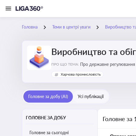
Головна
Теми в центрі уваги
Виробництво та
Виробництво та обіг
Про державне регулювання в
ПРО ЩО ТЕМА:
Харчова промисловість
Головне за добу (AI)
Усі публікації
ГОЛОВНЕ ЗА ДОБУ
Головне за 
Головне за сьогодні
Опрацьова