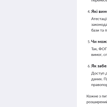
Які вим
Атестаці
законода
бази та 
Чи можу
Так, ФОП
вимог, с
Як забе
Доступ д
даних. П
правопо
Кожне з пи
розширений