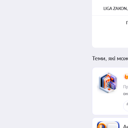
LIGA ZAKON
Теми, які мож
Пр
он
А