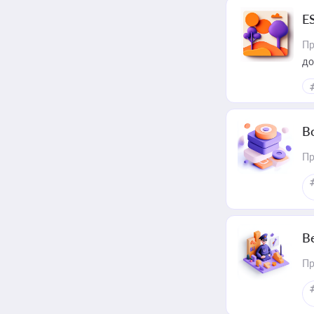
E
Пр
до
В
Пр
В
Пр