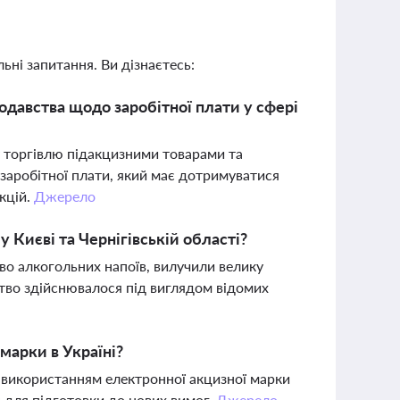
ьні запитання. Ви дізнаєтесь:
одавства щодо заробітної плати у сфері
у торгівлю підакцизними товарами та
заробітної плати, який має дотримуватися
нкцій.
Джерело
 Києві та Чернігівській області?
о алкогольних напоїв, вилучили велику
цтво здійснювалося під виглядом відомих
марки в Україні?
з використанням електронної акцизної марки
с для підготовки до нових вимог.
Джерело