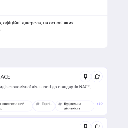
о, офіційні джерела, на основі яких
к
NACE
идів економічної діяльності до стандартів NACE,
о-енергетичний
Торгівля
Будівельна
+10
кс
діяльність