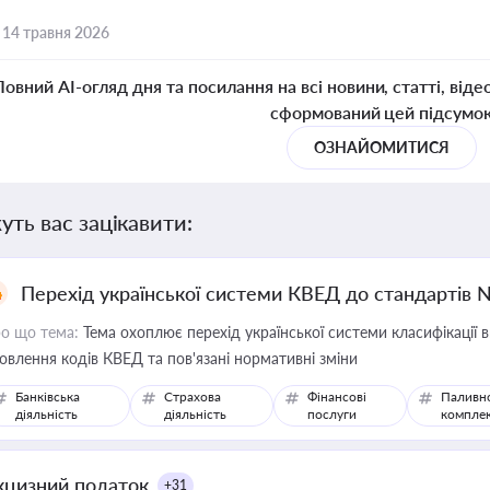
,
14 травня 2026
Повний AI-огляд дня та посилання на всі новини, статті, віде
сформований цей підсумо
ОЗНАЙОМИТИСЯ
уть вас зацікавити:
Перехід української системи КВЕД до стандартів 
о що тема:
Тема охоплює перехід української системи класифікації в
овлення кодів КВЕД та пов'язані нормативні зміни
Банківська
Страхова
Фінансові
Паливн
діяльність
діяльність
послуги
компле
кцизний податок
+31