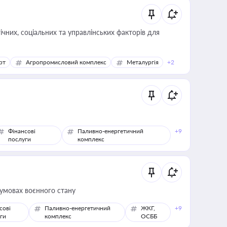
ічних, соціальних та управлінських факторів для
рт
Агропромисловий комплекс
Металургія
+2
Фінансові
Паливно-енергетичний
+9
послуги
комплекс
 умовах воєнного стану
сові
Паливно-енергетичний
ЖКГ,
+9
ги
комплекс
ОСББ