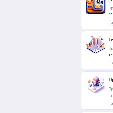
Пр
ре
Е
Пр
ви
П
Пр
пу