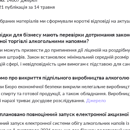
21 публікація за 14 травня
ібраних матеріалів ми сформували короткі відповіді на актуал
лідки для бізнесу мають перевірки дотримання закон
ної торгівлі алкогольними напоями?
и можуть призвести до припинення дії ліцензій на роздрібн
ня штрафів. Закон встановлює мінімальний середній розмір 
 цій сфері, і невідповідність цим вимогам є підставою для са
мо про викриття підпільного виробництва алкоголю у
и Бюро економічної безпеки викрили нелегальне виробництв
ь спирту та готової продукції, а також обладнання. Виробни
 і наразі триває досудове розслідування.
Джерело
плановано повноцінний запуск електронної акцизної 
ний запуск електронної системи обігу алкогольних напоїв і
но на 1 листопада 2026 року, що дає бізнесу додатковий ча