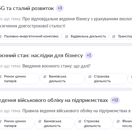
SG та сталий розвиток
+3
о що тема:
Про відповідальне ведення бізнесу з урахуванням еколог
сягнення довгострокової сталості
Паливно-енергетичний комплекс
Будівельна діяльність
Транспо
оєнний стан: наслідки для бізнесу
+1
о що тема:
Введення воєнного стану: що далі?
Ринок цінних
Банківська
Страхова
паперів
діяльність
діяльність
едення військового обліку на підприємствах
+12
о що тема:
Правила ведення військового обліку на підприємствах в
Ринок цінних
Банківська
Страхова
Фінан
паперів
діяльність
діяльність
послу