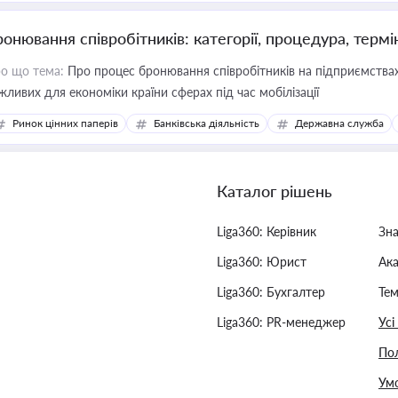
ронювання співробітників: категорії, процедура, термі
о що тема:
Про процес бронювання співробітників на підприємствах,
жливих для економіки країни сферах під час мобілізації
Ринок цінних паперів
Банківська діяльність
Державна служба
Каталог рішень
Liga360: Керівник
Зн
Liga360: Юрист
Ак
Liga360: Бухгалтер
Тем
Liga360: PR-менеджер
Усі
Пол
Умо