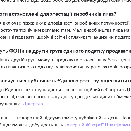
оги встановлені для атестації виробників пива?
я включає перевірку відповідності виробничих потужностей,
вству та технічним регламентам. Малі виробництва пива ма
повинні подавати щорічні звіти і сплачувати акцизний подато
ть ФОПи на другій групі єдиного податку продавати 
и на другій групі можуть продавати столові вина без ліценз
плати акцизного податку та використання реєстраторів розр
зпечується публічність Єдиного реєстру ліцензіатів 
о Єдиного реєстру надається через офіційний вебпортал Д
роте під час воєнного стану доступ до деяких даних обмеже
рушенням.
Джерело
тань — це короткий підсумок змісту публікацій за день. По
 підсумок за добу доступні у
комерційній версії Платформи