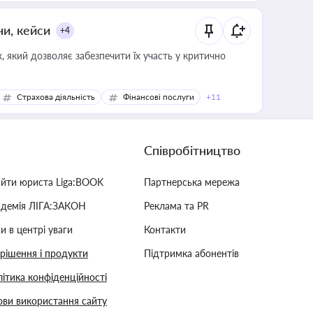
ни, кейси
+4
 який дозволяє забезпечити їх участь у критично
Страхова діяльність
Фінансові послуги
+11
Співробітництво
айти юриста Liga:BOOK
Партнерська мережа
адемія ЛІГА:ЗАКОН
Реклама та PR
и в центрі уваги
Контакти
 рішення і продукти
Підтримка абонентів
ітика конфіденційності
ви використання сайту