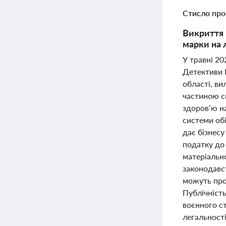
Стисло про
Викриття 
марки на 
У травні 20
Детективи 
області, ви
частиною с
здоров’ю н
системи обі
дає бізнес
податку до 
матеріально
законодавс
можуть прод
Публічність
воєнного с
легальності