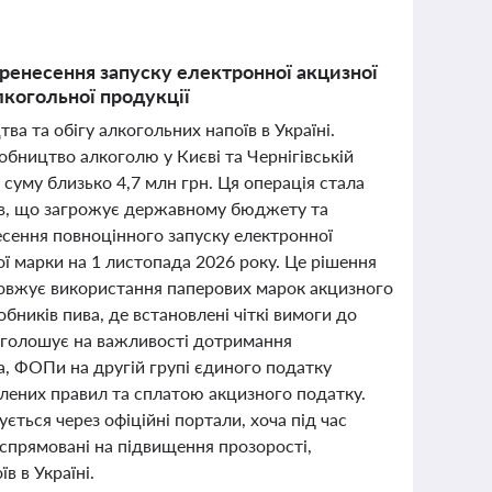
еренесення запуску електронної акцизної
лкогольної продукції
тва та обігу алкогольних напоїв в Україні.
бництво алкоголю у Києві та Чернігівській
а суму близько 4,7 млн грн. Ця операція стала
ів, що загрожує державному бюджету та
есення повноцінного запуску електронної
ої марки на 1 листопада 2026 року. Це рішення
одовжує використання паперових марок акцизного
обників пива, де встановлені чіткі вимоги до
 наголошує на важливості дотримання
, ФОПи на другій групі єдиного податку
влених правил та сплатою акцизного податку.
ється через офіційні портали, хоча під час
 спрямовані на підвищення прозорості,
в в Україні.