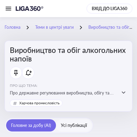
ВХІД ДО LIGA360
Головна
Теми в центрі уваги
Виробництво та обіг алкогольних напоїв
Виробництво та обіг алкогольних
напоїв
ПРО ЩО ТЕМА:
Про державне регулювання виробництва, обігу та
оподаткування алкогольної продукції, про
Харчова промисловість
ліцензування та правові ризики
Головне за добу (AI)
Усі публікації