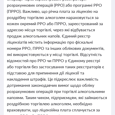
розрахункових операцій (РРО) або програмні РРО
(ПРРО). Важливо, що річна плата за ліцензію на
роздрібну торгівлю алкоголем нараховується за
кожен окремий РРО або ПРРО, зареєстрований за
адресою місця торгівлі, через які відбувається
продаж алкогольних напоїв. Єдиний реєстр
ліцензіатів містить інформацію про фіскальні
номери РРО, ПРРО та інших облікових документів,
які використовуються у місці торгівлі. Відсутність
відомостей про РРО чи ПРРО у Єдиному реєстрі
або торгівля без застосування таких реєстраторів є
підставою для припинення дії ліцензії та
накладення штрафів. Це підкреслює важливість
дотримання законодавчих вимог щодо обліку
розрахункових операцій при торгівлі алкогольними
напоями. Таким чином, підприємцям, які займаються
роздрібною торгівлею алкоголем, необхідно
враховувати, що ліцензійна плата сплачується за