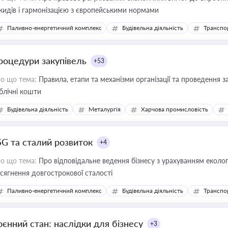
кидів і гармонізацією з європейськими нормами
Паливно-енергетичний комплекс
Будівельна діяльність
Транспо
роцедури закупівель
+53
о що тема:
Правила, етапи та механізми організації та проведення за
блічні кошти
Будівельна діяльність
Металургія
Харчова промисловість
SG та сталий розвиток
+4
о що тема:
Про відповідальне ведення бізнесу з урахуванням еколог
сягнення довгострокової сталості
Паливно-енергетичний комплекс
Будівельна діяльність
Транспо
оєнний стан: наслідки для бізнесу
+3