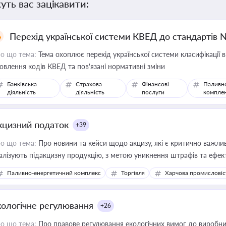
уть вас зацікавити:
Перехід української системи КВЕД до стандартів 
о що тема:
Тема охоплює перехід української системи класифікації в
овлення кодів КВЕД та пов'язані нормативні зміни
Банківська
Страхова
Фінансові
Паливн
діяльність
діяльність
послуги
компле
кцизний податок
+39
о що тема:
Про новини та кейси щодо акцизу, які є критично важли
алізують підакцизну продукцію, з метою уникнення штрафів та ефек
Паливно-енергетичний комплекс
Торгівля
Харчова промисловіс
кологічне регулювання
+26
о що тема:
Про правове регулювання екологічних вимог до виробни