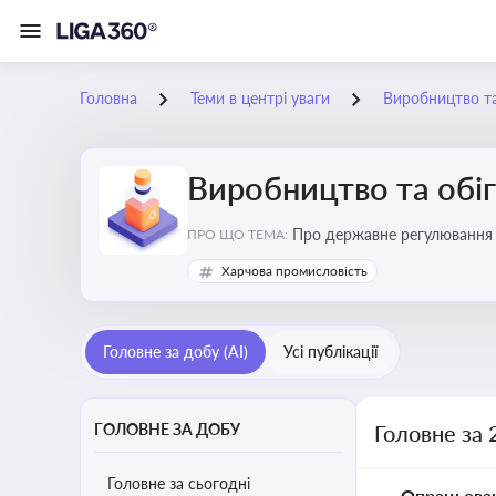
Головна
Теми в центрі уваги
Виробництво та
Виробництво та обіг
Про державне регулювання в
ПРО ЩО ТЕМА:
Харчова промисловість
Головне за добу (AI)
Усі публікації
ГОЛОВНЕ ЗА ДОБУ
Головне за 
Головне за сьогодні
Опрацьова