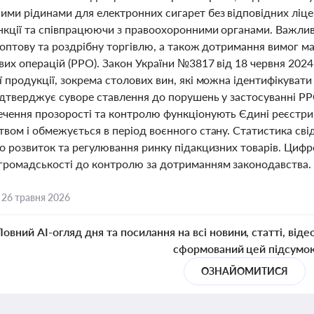
ими рідинами для електронних сигарет без відповідних ліце
нкції та співпрацюючи з правоохоронними органами. Важливо
 оптову та роздрібну торгівлю, а також дотримання вимог м
их операцій (РРО). Закон України №3817 від 18 червня 2024 р
 продукції, зокрема столових вин, які можна ідентифікувати
ідтверджує суворе ставлення до порушень у застосуванні 
ечення прозорості та контролю функціонують Єдині реєстри 
вом і обмежується в період воєнного стану. Статистика свід
о розвиток та регулювання ринку підакцизних товарів. Цифров
громадськості до контролю за дотриманням законодавства.
,
26 травня 2026
Повний AI-огляд дня та посилання на всі новини, статті, віде
сформований цей підсумо
ОЗНАЙОМИТИСЯ