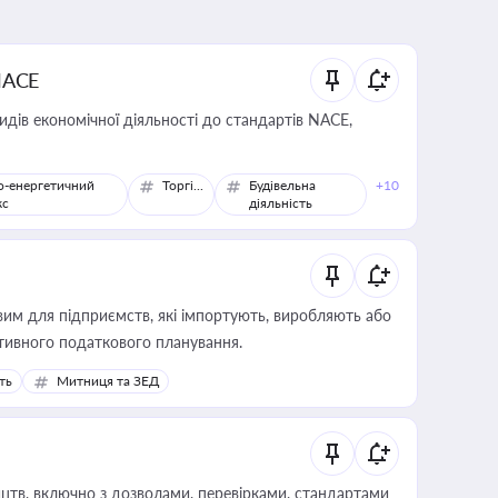
NACE
идів економічної діяльності до стандартів NACE,
о-енергетичний
Торгівля
Будівельна
+10
кс
діяльність
вим для підприємств, які імпортують, виробляють або
тивного податкового планування.
ть
Митниця та ЗЕД
цтв, включно з дозволами, перевірками, стандартами