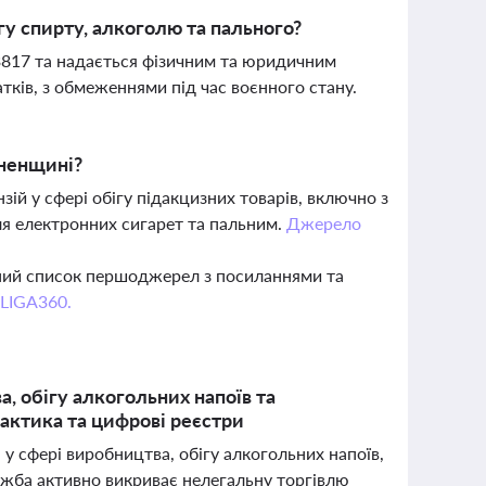
гу спирту, алкоголю та пального?
3817 та надається фізичним та юридичним
ків, з обмеженнями під час воєнного стану.
вненщині?
зій у сфері обігу підакцизних товарів, включно з
я електронних сигарет та пальним.
Джерело
вний список першоджерел з посиланнями та
 LIGA360.
, обігу алкогольних напоїв та
практика та цифрові реєстри
у сфері виробництва, обігу алкогольних напоїв,
ужба активно викриває нелегальну торгівлю