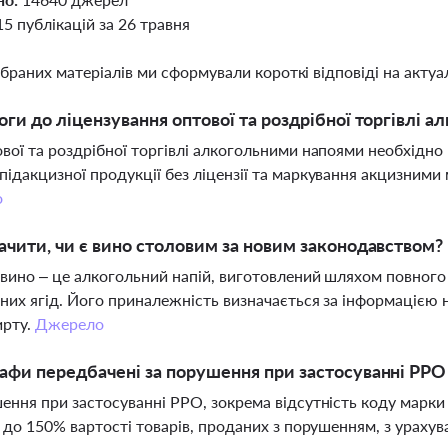
15 публікацій за 26 травня
ібраних матеріалів ми сформували короткі відповіді на актуал
оги до ліцензування оптової та роздрібної торгівлі 
вої та роздрібної торгівлі алкогольними напоями необхідно м
ідакцизної продукції без ліцензії та маркування акцизними
о
ачити, чи є вино столовим за новим законодавством?
вино – це алкогольний напій, виготовлений шляхом повного
них ягід. Його приналежність визначається за інформацією н
ирту.
Джерело
афи передбачені за порушення при застосуванні РРО 
ення при застосуванні РРО, зокрема відсутність коду марки
і до 150% вартості товарів, проданих з порушенням, з урах