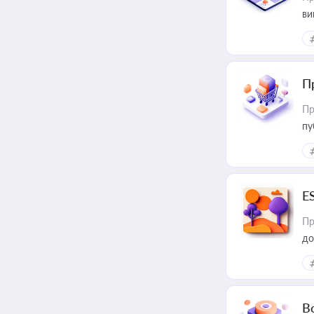
ви
П
Пр
пу
E
Пр
до
В