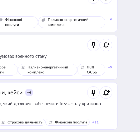
Фінансові
Паливно-енергетичний
+9
послуги
комплекс
 умовах воєнного стану
сові
Паливно-енергетичний
ЖКГ,
+9
ги
комплекс
ОСББ
ни, кейси
+4
 який дозволяє забезпечити їх участь у критично
Страхова діяльність
Фінансові послуги
+11