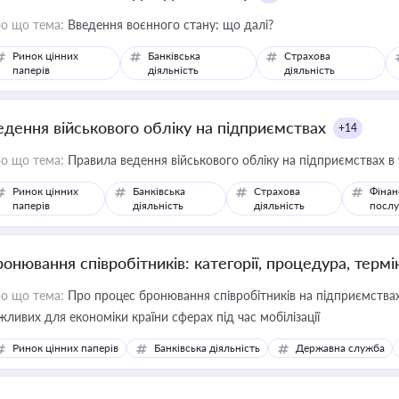
о що тема:
Введення воєнного стану: що далі?
Ринок цінних
Банківська
Страхова
паперів
діяльність
діяльність
едення військового обліку на підприємствах
+14
о що тема:
Правила ведення військового обліку на підприємствах в
Ринок цінних
Банківська
Страхова
Фінан
паперів
діяльність
діяльність
послу
ронювання співробітників: категорії, процедура, термі
о що тема:
Про процес бронювання співробітників на підприємствах,
жливих для економіки країни сферах під час мобілізації
Ринок цінних паперів
Банківська діяльність
Державна служба