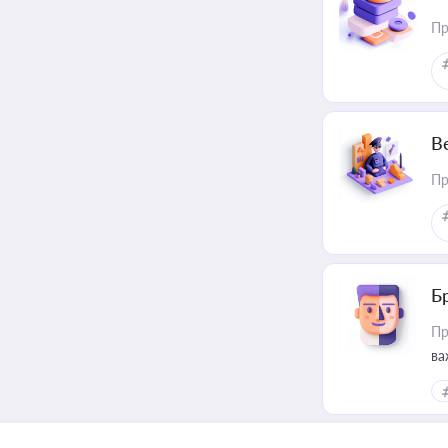
Пр
В
Пр
Б
Пр
ва