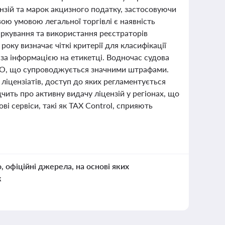
нзій та марок акцизного податку, застосовуючи
ю умовою легальної торгівлі є наявність
аркування та використання реєстраторів
оку визначає чіткі критерії для класифікації
 за інформацією на етикетці. Водночас судова
РРО, що супроводжується значними штрафами.
ліцензіатів, доступ до яких регламентується
чить про активну видачу ліцензій у регіонах, що
і сервіси, такі як TAX Control, сприяють
о, офіційні джерела, на основі яких
к