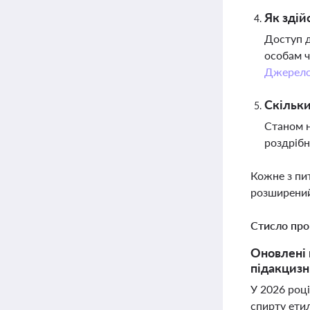
Як здій
Доступ д
особам ч
Джерел
Скільки
Станом н
роздрібн
Кожне з пи
розширений
Стисло про
Оновлені 
підакцизни
У 2026 році
спирту ети