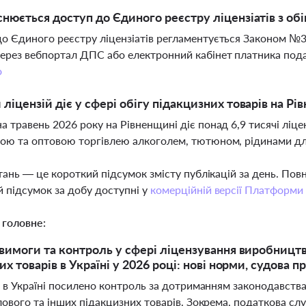
снюється доступ до Єдиного реєстру ліцензіатів з обі
о Єдиного реєстру ліцензіатів регламентується Законом №
ерез вебпортал ДПС або електронний кабінет платника подат
о
 ліцензій діє у сфері обігу підакцизних товарів на Рі
а травень 2026 року на Рівненщині діє понад 6,9 тисячі ліцен
ою та оптовою торгівлею алкоголем, тютюном, рідинами дл
тань — це короткий підсумок змісту публікацій за день. По
 підсумок за добу доступні у
комерційній версії Платформи
 головне:
вимоги та контроль у сфері ліцензування виробництва
х товарів в Україні у 2026 році: нові норми, судова 
 в Україні посилено контроль за дотриманням законодавства 
лового та інших підакцизних товарів. Зокрема, податкова сл