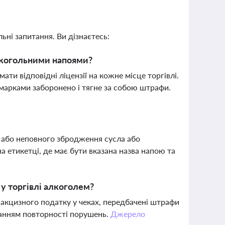
ьні запитання. Ви дізнаєтесь:
алкогольними напоями?
ати відповідні ліцензії на кожне місце торгівлі.
 марками заборонено і тягне за собою штрафи.
 або неповного збродження сусла або
а етикетці, де має бути вказана назва напою та
у торгівлі алкоголем?
 акцизного податку у чеках, передбачені штрафи
уванням повторності порушень.
Джерело