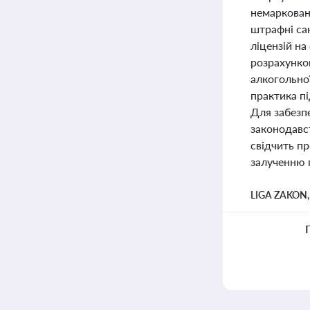
немаркован
штрафні са
ліцензій на
розрахунков
алкогольної
практика п
Для забезп
законодавст
свідчить пр
залученню 
LIGA ZAKON