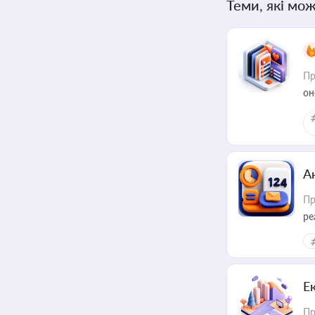
Теми, які мож
Пр
он
А
Пр
ре
Е
Пр