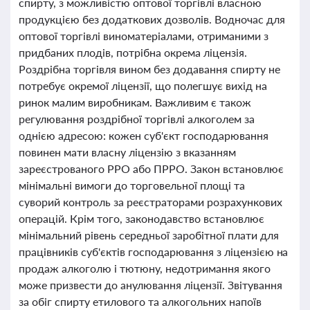
спирту, з можливістю оптової торгівлі власною
продукцією без додаткових дозволів. Водночас для
оптової торгівлі виноматеріалами, отриманими з
придбаних плодів, потрібна окрема ліцензія.
Роздрібна торгівля вином без додавання спирту не
потребує окремої ліцензії, що полегшує вихід на
ринок малим виробникам. Важливим є також
регулювання роздрібної торгівлі алкоголем за
однією адресою: кожен суб'єкт господарювання
повинен мати власну ліцензію з вказанням
зареєстрованого РРО або ПРРО. Закон встановлює
мінімальні вимоги до торговельної площі та
суворий контроль за реєстраторами розрахункових
операцій. Крім того, законодавство встановлює
мінімальний рівень середньої заробітної плати для
працівників суб'єктів господарювання з ліцензією на
продаж алкоголю і тютюну, недотримання якого
може призвести до анулювання ліцензії. Звітування
за обіг спирту етилового та алкогольних напоїв