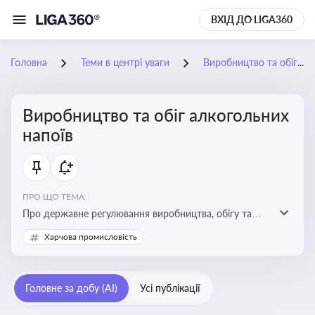
ВХІД ДО LIGA360
Головна
Теми в центрі уваги
Виробництво та обіг алкогольних напоїв
Виробництво та обіг алкогольних
напоїв
ПРО ЩО ТЕМА:
Про державне регулювання виробництва, обігу та
оподаткування алкогольної продукції, про
Харчова промисловість
ліцензування та правові ризики
Головне за добу (AI)
Усі публікації