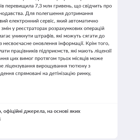
ів перевищила 7,3 млн гривень, що свідчить про
онодавства. Для полегшення дотримання
вий електронний сервіс, який автоматично
я змін у реєстраторах розрахункових операцій
агає уникнути штрафів, які можуть сягати до
ез несвоєчасне оновлення інформації. Крім того,
ати працівників підприємств, які мають ліцензії
ння цих вимог протягом трьох місяців може
ове ліцензування вирощування тютюну з
дення спрямовані на детінізацію ринку,
о, офіційні джерела, на основі яких
к