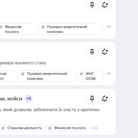
Фінансові
Паливно-енергетичний
+9
послуги
комплекс
 умовах воєнного стану
сові
Паливно-енергетичний
ЖКГ,
+9
ги
комплекс
ОСББ
ни, кейси
+6
 який дозволяє забезпечити їх участь у критично
Страхова діяльність
Фінансові послуги
+11