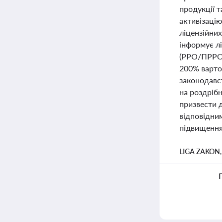
продукції 
активізаці
ліцензійни
інформує лі
(РРО/ПРРО)
200% вартос
законодавст
на роздріб
призвести 
відповідни
підвищення 
LIGA ZAKON