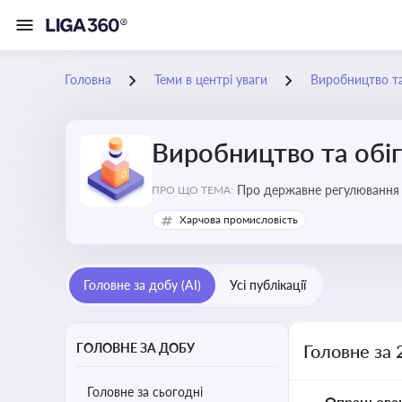
Головна
Теми в центрі уваги
Виробництво та
Виробництво та обіг
Про державне регулювання в
ПРО ЩО ТЕМА:
Харчова промисловість
Головне за добу (AI)
Усі публікації
ГОЛОВНЕ ЗА ДОБУ
Головне за 
Головне за сьогодні
Опрацьова