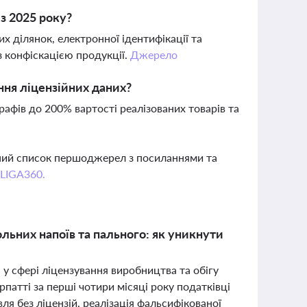
з 2025 року?
 ділянок, електронної ідентифікації та
з конфіскацією продукції.
Джерело
ння ліцензійних даних?
афів до 200% вартості реалізованих товарів та
вний список першоджерел з посиланнями та
 LIGA360.
льних напоїв та пального: як уникнути
 у сфері ліцензування виробництва та обігу
патті за перші чотири місяці року податківці
ля без ліцензій, реалізація фальсифікованої