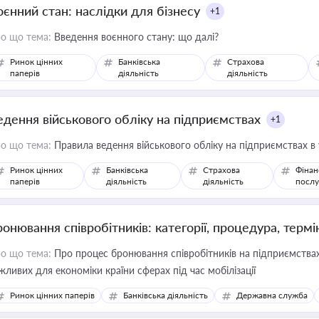
оєнний стан: наслідки для бізнесу
+1
о що тема:
Введення воєнного стану: що далі?
Ринок цінних
Банківська
Страхова
паперів
діяльність
діяльність
едення військового обліку на підприємствах
+1
о що тема:
Правила ведення військового обліку на підприємствах в
Ринок цінних
Банківська
Страхова
Фінан
паперів
діяльність
діяльність
послу
ронювання співробітників: категорії, процедура, термі
о що тема:
Про процес бронювання співробітників на підприємствах,
жливих для економіки країни сферах під час мобілізації
Ринок цінних паперів
Банківська діяльність
Державна служба