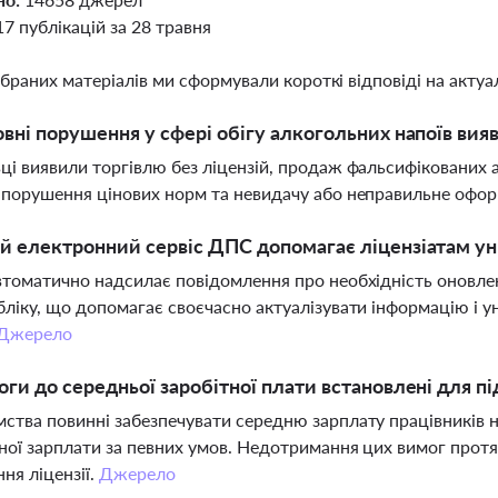
17 публікацій за 28 травня
ібраних матеріалів ми сформували короткі відповіді на актуал
овні порушення у сфері обігу алкогольних напоїв вия
ці виявили торгівлю без ліцензій, продаж фальсифікованих 
 порушення цінових норм та невидачу або неправильне офо
й електронний сервіс ДПС допомагає ліцензіатам у
втоматично надсилає повідомлення про необхідність оновле
бліку, що допомагає своєчасно актуалізувати інформацію і 
Джерело
оги до середньої заробітної плати встановлені для п
ства повинні забезпечувати середню зарплату працівників н
ної зарплати за певних умов. Недотримання цих вимог прот
ня ліцензії.
Джерело