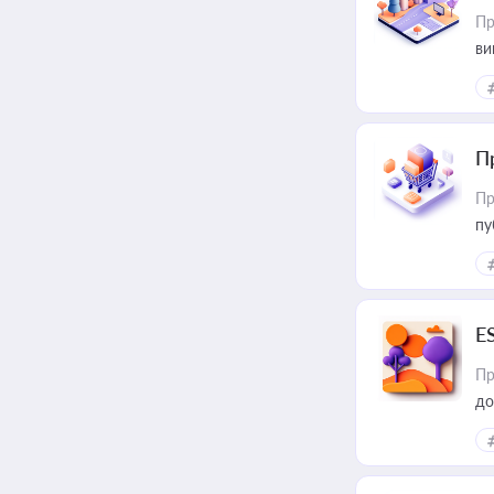
Пр
ви
П
Пр
пу
E
Пр
до