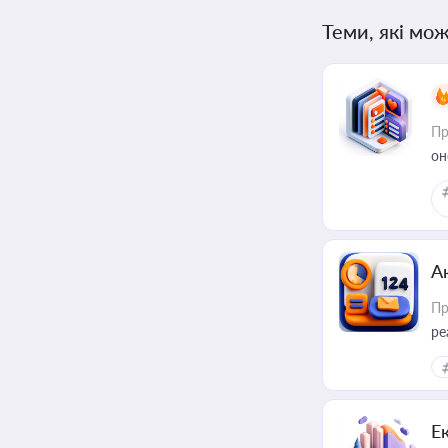
Теми, які мож
Пр
он
А
Пр
ре
Е