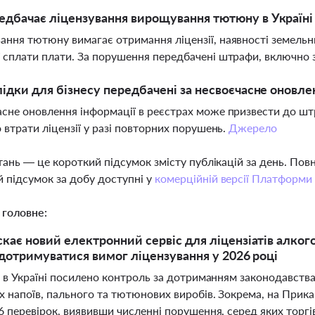
дбачає ліцензування вирощування тютюну в Україні 
ння тютюну вимагає отримання ліцензії, наявності земельних
 сплати плати. За порушення передбачені штрафи, включно 
лідки для бізнесу передбачені за несвоєчасне оновле
сне оновлення інформації в реєстрах може призвести до штр
о втрати ліцензії у разі повторних порушень.
Джерело
тань — це короткий підсумок змісту публікацій за день. По
 підсумок за добу доступні у
комерційній версії Платформи
 головне:
кає новий електронний сервіс для ліцензіатів алкого
 дотримуватися вимог ліцензування у 2026 році
 в Україні посилено контроль за дотриманням законодавства
 напоїв, пального та тютюнових виробів. Зокрема, на Прикар
 перевірок, виявивши численні порушення, серед яких торгів