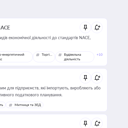
NACE
идів економічної діяльності до стандартів NACE,
о-енергетичний
Торгівля
Будівельна
+10
кс
діяльність
вим для підприємств, які імпортують, виробляють або
тивного податкового планування.
ть
Митниця та ЗЕД