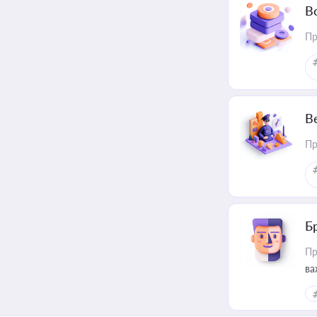
В
Пр
В
Пр
Б
Пр
ва