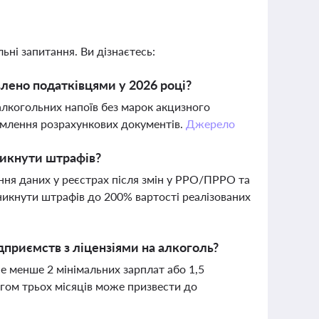
ьні запитання. Ви дізнаєтесь:
влено податківцями у 2026 році?
алкогольних напоїв без марок акцизного
рмлення розрахункових документів.
Джерело
никнути штрафів?
ння даних у реєстрах після змін у РРО/ПРРО та
уникнути штрафів до 200% вартості реалізованих
ідприємств з ліцензіями на алкоголь?
е менше 2 мінімальних зарплат або 1,5
ягом трьох місяців може призвести до