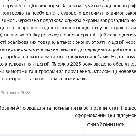
та порушення цінових норм. Загальна сума накладених штраф
ю контролю та необхідність суворого дотримання вимог зак
х вимог Державна податкова служба України запровадила но
цензіатів про необхідність оновлення даних у реєстрах післ
 та книгах обліку розрахункових операцій. Цей сервіс допом
ті реалізованих товарів, а також ризику втрати ліцензії чер
во встановлює мінімальні вимоги до середньої заробітної пл
ну торгівлю алкоголем та тютюновими виробами. Недотрима
до анулювання ліцензії. Також з 2025 року введено обов’язк
ми вимогами та штрафами за порушення. Загалом, ці нововве
прозорості та захист прав споживачів.
,
28 травня 2026
Повний AI-огляд дня та посилання на всі новини, статті, віде
сформований цей підсумо
ОЗНАЙОМИТИСЯ