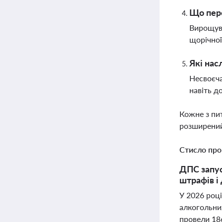
Що пере
Вирощува
щорічної
Які нас
Несвоєча
навіть д
Кожне з пи
розширений
Стисло про
ДПС запус
штрафів і
У 2026 році
алкогольних
провели 186